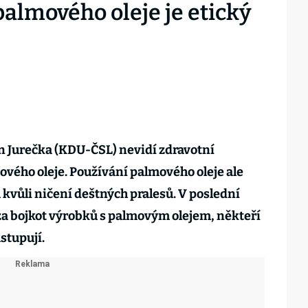
palmového oleje je etický
n Jurečka (KDU-ČSL) nevidí zdravotní
vého oleje. Používání palmového oleje ale
 kvůli ničení deštných pralesů. V poslední
za bojkot výrobků s palmovým olejem, někteří
stupují.