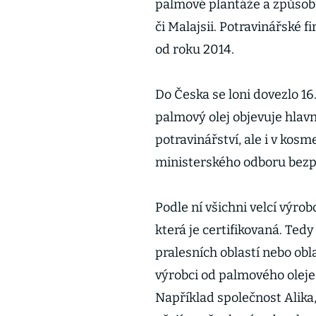
palmové plantáže a způsobi
či Malajsii. Potravinářské
od roku 2014.
Do Česka se loni dovezlo 16
palmový olej objevuje hlav
potravinářství, ale i v kosm
ministerského odboru bezpe
Podle ní všichni velcí výro
která je certifikovaná. Ted
pralesních oblastí nebo ob
výrobci od palmového oleje
Například společnost Alika,