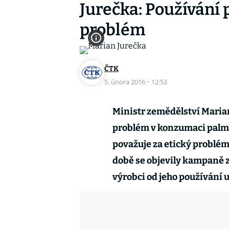
Jurečka: Používání 
problém
ČTK
5. února 2016
·
12:53
Ministr zemědělství Maria
problém v konzumaci palmo
považuje za etický problém
době se objevily kampaně 
výrobci od jeho používání u