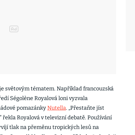
 je světovým tématem. Například francouzská
ředí Ségolène Royalová loni vyzvala
koládové pomazánky
Nutella
. „Přestaňte jíst
“ řekla Royalová v televizní debatě. Používání
víjí tlak na přeměnu tropických lesů na