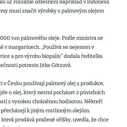
lo už rozsáhlé odlesnění například v Indonésii
 firmy musí značit výrobky s palmovým olejem
.000 tun palmového oleje. Podle ministra se
ně v margarínech. „Používá se nejenom v
etice a pro výrobu biopaliv,“ dodala ředitelka
čnosti potravin Jitka Götzová.
bci v Česku používají palmový olej z produkce,
y jde o olej, který nesmí pocházet z původních
lastí s vysokou chráněnou hodnotou. Někteří
 přecházejí k jiným rostlinným olejům.
 která prodává pražené oříšky, uvedla, že chce