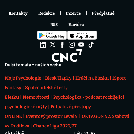
Kontakty
Redakce
Inzerce
Předplatné
RSS
Kariéra
Další témata z našich webů
Moje Psychologie
Blesk Tlapky
Hráči na Blesku
iSport
Fantasy
Spotřebitelské testy
Blesku
Nemovitosti
Psychologika - podcast rozbíjející
psychologické mýty
Fotbalové přestupy
ONLINE
Eventový prostor Level 9
OKTAGON 92: Szabová
vs. Pudilová
Chance Liga 2026/27
Aktuálně
Léto 2026