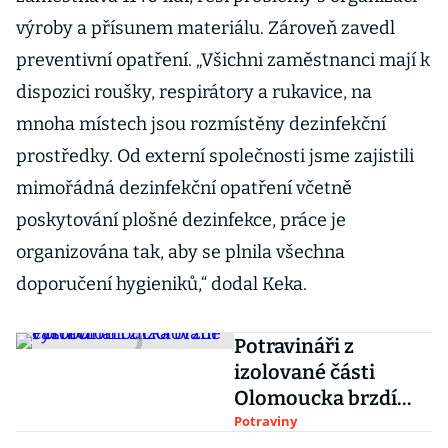
výroby a přísunem materiálu. Zároveň zavedl
preventivní opatření. „Všichni zaměstnanci mají k
dispozici roušky, respirátory a rukavice, na
mnoha místech jsou rozmístěny dezinfekční
prostředky. Od externí společnosti jsme zajistili
mimořádná dezinfekční opatření včetně
poskytování plošné dezinfekce, práce je
organizována tak, aby se plnila všechna
doporučení hygieniků,“ dodal Keka.
Potravináři z
izolované části
Olomoucka brzdí
výrobu
Potraviny