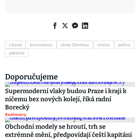
Litovel
Koronavirus
okres Olomouc
Uničov
pečivo
pekárna
Doporučujeme
Supermoderní vlaky budou Praze i kraji k
ničemu bez nových kolejí, říká radní
Borecký
Rozhovory
Obchodní modely se hroutí, trh se
extrémně mění, předpovídají čeští kapitáni