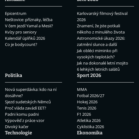
Epicentrum
Karlovarský filmový festival
Neštovice: příznaky, léčba
2026
V čem jezdí Yamal a Mesii?
Znamení, že jste potkali
Kvízy pro seniory
někoho z minulého života
Kalendář úplňků 2026
Astronomické úkazy 2026:
Co je bodycount?
zatmění slunce a další
Jak obléci miminko při
vysokých teplotách?
Jak na dokonalé letní mojito
6 lehkých letních salátů
Politika
Sport 2026
Nová superdávka: kdo na ní
MMA
dosáhne?
Fotbal 2026/27
Sjezd sudetských Němců
Hokej 2026
Proč vláda zavádí EET?
Tenis 2026
Padni komu padni
F1 2026
Výpověď z práce vzor
Atletika 2026
Divoký kačer
Cyklistika 2026
Technologie
Ekonomika