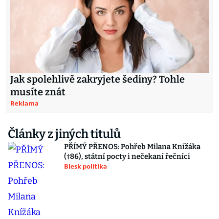
Jak spolehlivě zakryjete šediny? Tohle
musíte znát
Reklama
Články z jiných titulů
PŘÍMÝ PŘENOS: Pohřeb Milana Knížáka
(†86), státní pocty i nečekaní řečníci
Blesk politika