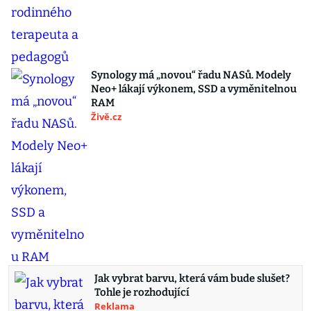
Synology má „novou“ řadu NASů. Modely
Neo+ lákají výkonem, SSD a vyměnitelnou
RAM
Živě.cz
Jak vybrat barvu, která vám bude slušet?
Tohle je rozhodující
Reklama