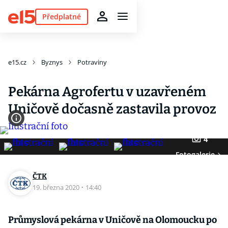
Předplatné
e15.cz
Byznys
Potraviny
Pekárna Agrofertu v uzavřeném
Uničově dočasně zastavila provoz
4
Fotogalerie
ČTK
19. března 2020
·
14:40
Průmyslová pekárna v Uničově na Olomoucku po