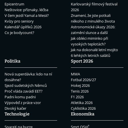
Epicentrum
Karlovarský filmový festival
Neštovice: příznaky, léčba
2026
V čem jezdí Yamal a Mesii?
Znamení, že jste potkali
Kvízy pro seniory
někoho z minulého života
Kalendář úplňků 2026
Astronomické úkazy 2026:
Co je bodycount?
zatmění slunce a další
Jak obléci miminko při
vysokých teplotách?
Jak na dokonalé letní mojito
6 lehkých letních salátů
Politika
Sport 2026
Nová superdávka: kdo na ní
MMA
dosáhne?
Fotbal 2026/27
Sjezd sudetských Němců
Hokej 2026
Proč vláda zavádí EET?
Tenis 2026
Padni komu padni
F1 2026
Výpověď z práce vzor
Atletika 2026
Divoký kačer
Cyklistika 2026
Technologie
Ekonomika
SpaceX na burze
Smrt OSVČ