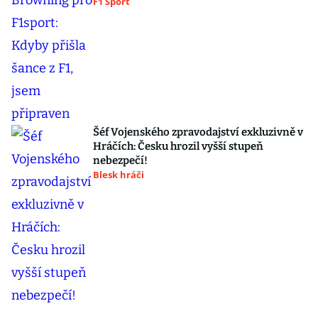
F1 Sport
Šéf Vojenského zpravodajství exkluzivně v
Hráčích: Česku hrozil vyšší stupeň
nebezpečí!
Blesk hráči