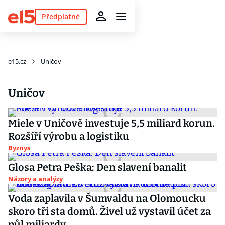
Předplatné
e15.cz
Uničov
Uničov
Miele v Uničově investuje 5,5 miliard korun.
Rozšíří výrobu a logistiku
Byznys
Glosa Petra Peška: Den slavení banalit
Názory a analýzy
Voda zaplavila v Šumvaldu na Olomoucku
skoro tři sta domů. Živel už vystavil účet za
půl miliardy