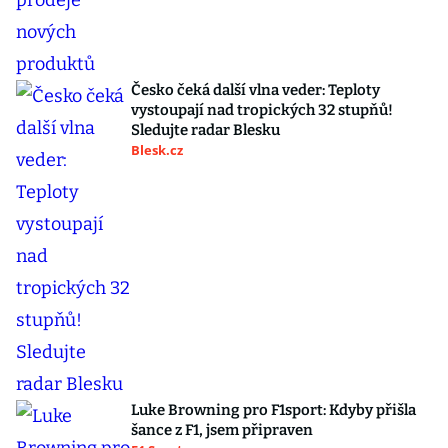
Česko čeká další vlna veder: Teploty
vystoupají nad tropických 32 stupňů!
Sledujte radar Blesku
Blesk.cz
Luke Browning pro F1sport: Kdyby přišla
šance z F1, jsem připraven