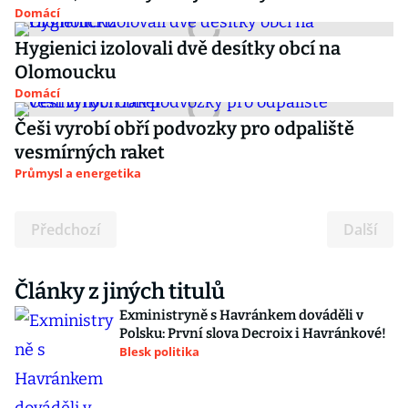
Domácí
Hygienici izolovali dvě desítky obcí na
Olomoucku
Domácí
Češi vyrobí obří podvozky pro odpaliště
vesmírných raket
Průmysl a energetika
Předchozí
Další
Články z jiných titulů
Exministryně s Havránkem dováděli v
Polsku: První slova Decroix i Havránkové!
Blesk politika