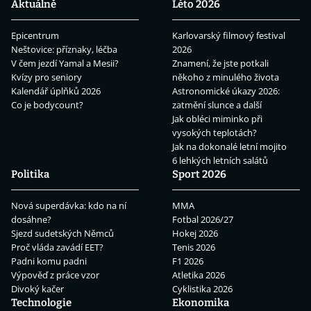
Aktuálně
Léto 2026
Epicentrum
Karlovarský filmový festival
Neštovice: příznaky, léčba
2026
V čem jezdí Yamal a Mesii?
Znamení, že jste potkali
Kvízy pro seniory
někoho z minulého života
Kalendář úplňků 2026
Astronomické úkazy 2026:
Co je bodycount?
zatmění slunce a další
Jak obléci miminko při
vysokých teplotách?
Jak na dokonalé letní mojito
6 lehkých letních salátů
Politika
Sport 2026
Nová superdávka: kdo na ní
MMA
dosáhne?
Fotbal 2026/27
Sjezd sudetských Němců
Hokej 2026
Proč vláda zavádí EET?
Tenis 2026
Padni komu padni
F1 2026
Výpověď z práce vzor
Atletika 2026
Divoký kačer
Cyklistika 2026
Technologie
Ekonomika