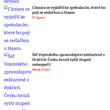
Câmara se vyjádřil ke spekulacím, které ho
pojí se sedačkou u Haasu
F1 Sport
Šéf Vojenského zpravodajství exkluzivně v
Hráčích: Česku hrozil vyšší stupeň
nebezpečí!
Blesk hráči