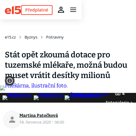
Předplatné
e15.cz
Byznys
Potraviny
Stát opět zkoumá dotace pro
tuzemské mlékaře, možná budou
muset vrátit desítky milionů
4
Fotogalerie
Martina Patočková
18. července 2020
·
06:00