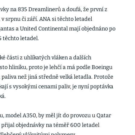
ávky na 835 Dreamlinerů a doufá, že první z
 srpnu či září. ANA si těchto letadel
Qantas a United Continental mají objednáno po
5 těchto letadel.
ké části z uhlíkatých vláken a dalších
to hliníku, proto je lehčí a má podle Boeingu
 paliva než jiná středně velká letadla. Protože
kají s vysokými cenami paliv, je nyní poptávka
ká.
u, model A350, by měl jít do provozu u Qatar
s přijal objednávky na téměř 600 letadel
odlehčený vláknitými polymery.