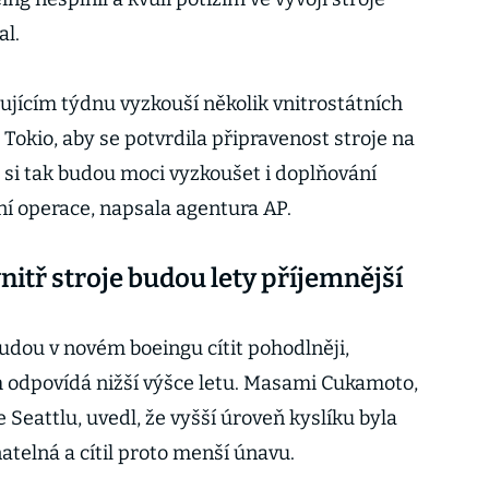
l.
dujícím týdnu vyzkouší několik vnitrostátních
okio, aby se potvrdila připravenost stroje na
si tak budou moci vyzkoušet i doplňování
sní operace, napsala agentura AP.
nitř stroje budou lety příjemnější
budou v novém boeingu cítit pohodlněji,
 odpovídá nižší výšce letu. Masami Cukamoto,
 Seattlu, uvedl, že vyšší úroveň kyslíku byla
atelná a cítil proto menší únavu.