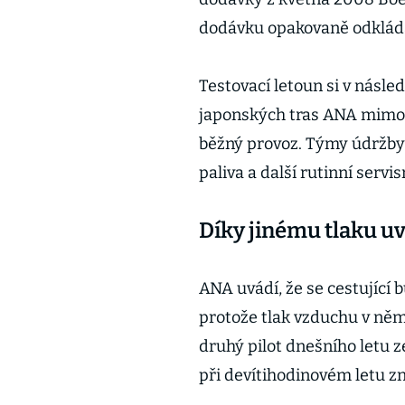
dodávku opakovaně odkláda
Testovací letoun si v násle
japonských tras ANA mimo T
běžný provoz. Týmy údržby 
paliva a další rutinní servi
Díky jinému tlaku uv
ANA uvádí, že se cestující 
protože tlak vzduchu v něm
druhý pilot dnešního letu ze
při devítihodinovém letu zn