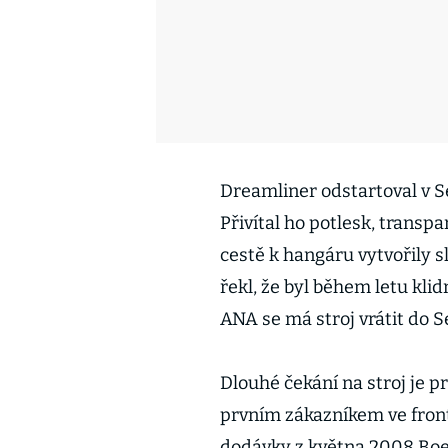
Dreamliner odstartoval v Se
Přivítal ho potlesk, transp
cestě k hangáru vytvořily sl
řekl, že byl během letu klid
ANA se má stroj vrátit do S
Dlouhé čekání na stroj je 
prvním zákazníkem ve frontě
dodávky z května 2008 Boein