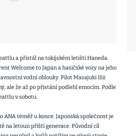
attlu a přistál na tokijském letišti Haneda.
arent Welcome to Japan a hasičské vozy na jeho
avnostní vodní oblouky. Pilot Masajuki Išii
ný, ale že až po přistání podlehl emocím. Podle
eattlu v sobotu.
pro ANA téměř u konce. Japonská společnost je
 na letoun příští generace. Původní cíl
g nesplnil a kvůli potížím ve vývoji stroje