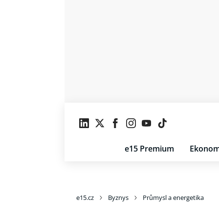
e15 Premium
Ekonom
e15.cz
Byznys
Průmysl a energetika