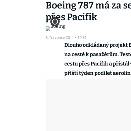
Boeing 787 má za se
přes Pacifik
3. července 2011
·
19:31
Dlouho odkládaný projekt 
na cestě k pasažérům. Testo
cestu přes Pacifik a přistá
příští týden podílet aeroli