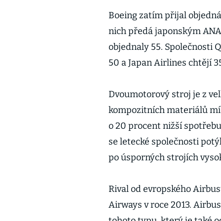
Boeing zatím přijal objedn
nich předá japonským ANA v
objednaly 55. Společnosti 
50 a Japan Airlines chtějí 3
Dvoumotorový stroj je z vel
kompozitních materiálů mís
o 20 procent nižší spotřebu
se letecké společnosti potý
po úsporných strojích vyso
Rival od evropského Airbus
Airways v roce 2013. Airbu
tohoto typu, který je také 