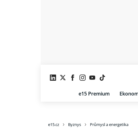
e15 Premium
Ekonom
e15.cz
Byznys
Průmysl a energetika