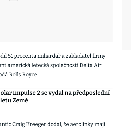
odíl 51 procenta miliardář a zakladatel firmy
nt americká letecká společnosti Delta Air
odá Rolls Royce.
olar Impulse 2 se vydal na předposlední
bletu Země
lantic Craig Kreeger dodal, že aerolinky mají