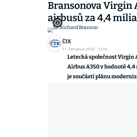
Bransonova Virgin A
airbusů za 4,4 mili
ČTK
11. července 2016
·
13:16
Letecká společnost Virgin 
Airbus A350 v hodnotě 4,4 
je součástí plánu moderniza