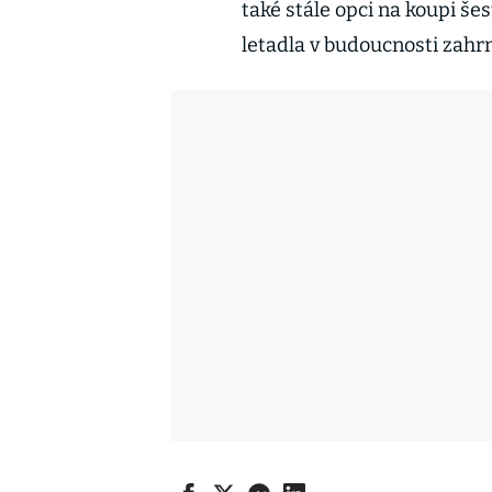
také stále opci na koupi še
letadla v budoucnosti zahrn