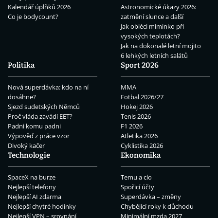
Kalendář úplňků 2026
Astronomické úkazy 2026:
Co je bodycount?
zatmění slunce a další
Jak obléci miminko při
vysokých teplotách?
Jak na dokonalé letní mojito
6 lehkých letních salátů
Politika
Sport 2026
Nová superdávka: kdo na ní
MMA
dosáhne?
Fotbal 2026/27
Sjezd sudetských Němců
Hokej 2026
Proč vláda zavádí EET?
Tenis 2026
Padni komu padni
F1 2026
Výpověď z práce vzor
Atletika 2026
Divoký kačer
Cyklistika 2026
Technologie
Ekonomika
SpaceX na burze
Temu a clo
Nejlepší telefony
Spořicí účty
Nejlepší AI zdarma
Superdávka – změny
Nejlepší chytré hodinky
Chybějící roky k důchodu
Nejlepší VPN – srovnání
Minimální mzda 2027