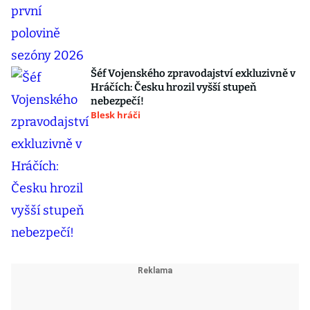
Šéf Vojenského zpravodajství exkluzivně v
Hráčích: Česku hrozil vyšší stupeň
nebezpečí!
Blesk hráči