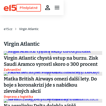
Předplatné
e15.cz
Virgin Atlantic
Virgin Atlantic
Virgin Atlantic chystá vstup na burzu. Zisk
Saudi Aramco vyrostl skoro o 300 procent
Zahraniční
Matka British Airways omezí další lety. Do
boje s koronakrizí jde s nabídkou
zlevněných akcií
Doprava a logistika
Na aerolinky Delta dolehla zátěž