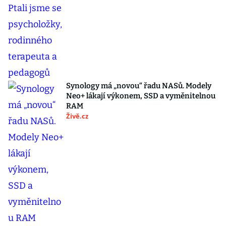
Synology má „novou“ řadu NASů. Modely
Neo+ lákají výkonem, SSD a vyměnitelnou
RAM
Živě.cz