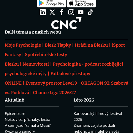
Další témata z našich webů
Moje Psychologie
Blesk Tlapky
Hráči na Blesku
iSport
Fantasy
Spotřebitelské testy
Blesku
Nemovitosti
Psychologika - podcast rozbíjející
psychologické mýty
Fotbalové přestupy
ONLINE
Eventový prostor Level 9
OKTAGON 92: Szabová
vs. Pudilová
Chance Liga 2026/27
Aktuálně
Léto 2026
Epicentrum
Karlovarský filmový festival
Neštovice: příznaky, léčba
2026
V čem jezdí Yamal a Mesii?
Znamení, že jste potkali
Kvízy pro seniory
někoho z minulého života