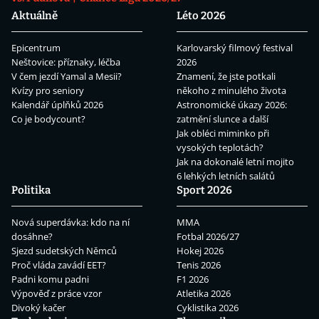
Aktuálně
Léto 2026
Epicentrum
Karlovarský filmový festival
Neštovice: příznaky, léčba
2026
V čem jezdí Yamal a Mesii?
Znamení, že jste potkali
Kvízy pro seniory
někoho z minulého života
Kalendář úplňků 2026
Astronomické úkazy 2026:
Co je bodycount?
zatmění slunce a další
Jak obléci miminko při
vysokých teplotách?
Jak na dokonalé letní mojito
6 lehkých letních salátů
Politika
Sport 2026
Nová superdávka: kdo na ní
MMA
dosáhne?
Fotbal 2026/27
Sjezd sudetských Němců
Hokej 2026
Proč vláda zavádí EET?
Tenis 2026
Padni komu padni
F1 2026
Výpověď z práce vzor
Atletika 2026
Divoký kačer
Cyklistika 2026