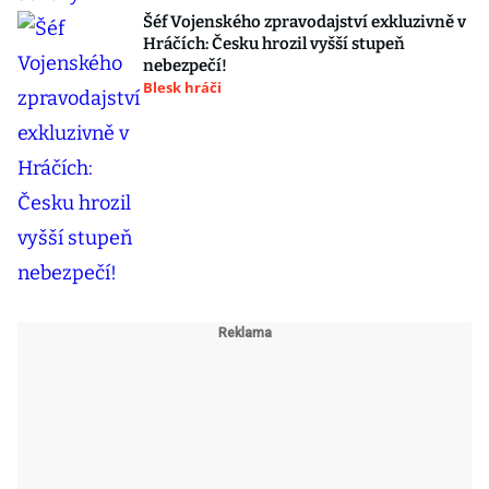
Šéf Vojenského zpravodajství exkluzivně v
Hráčích: Česku hrozil vyšší stupeň
nebezpečí!
Blesk hráči