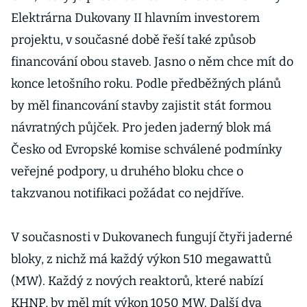
Elektrárna Dukovany II hlavním investorem
projektu, v současné době řeší také způsob
financování obou staveb. Jasno o něm chce mít do
konce letošního roku. Podle předběžných plánů
by měl financování stavby zajistit stát formou
návratných půjček. Pro jeden jaderný blok má
Česko od Evropské komise schválené podmínky
veřejné podpory, u druhého bloku chce o
takzvanou notifikaci požádat co nejdříve.
V současnosti v Dukovanech fungují čtyři jaderné
bloky, z nichž má každý výkon 510 megawattů
(MW). Každý z nových reaktorů, které nabízí
KHNP, by měl mít výkon 1050 MW. Další dva