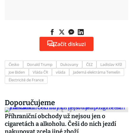
Začít diskuzi
Česko
Donald Trump
Dukovany
ČEZ
Ladislav Kříž
Joe Biden
Vláda ČR
vláda
Jaderná elektrárna Temelín
Électricité de France
Doporučujeme
Příhraniční obchody už nejsou jen o
cigaretách a alkoholu. Češi do nich jezdí
nakupovat zcela jiné zboží