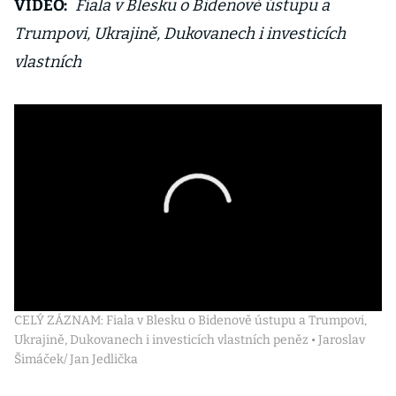
VIDEO:
Fiala v Blesku o Bidenově ústupu a
Trumpovi, Ukrajině, Dukovanech i investicích
vlastních
CELÝ ZÁZNAM: Fiala v Blesku o Bidenově ústupu a Trumpovi,
Ukrajině, Dukovanech i investicích vlastních peněz • Jaroslav
Šimáček/ Jan Jedlička