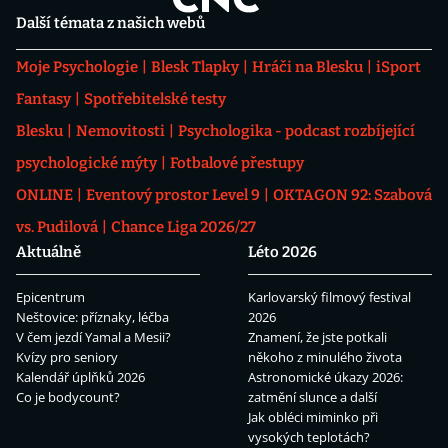
Další témata z našich webů
Moje Psychologie
Blesk Tlapky
Hráči na Blesku
iSport
Fantasy
Spotřebitelské testy
Blesku
Nemovitosti
Psychologika - podcast rozbíjející
psychologické mýty
Fotbalové přestupy
ONLINE
Eventový prostor Level 9
OKTAGON 92: Szabová
vs. Pudilová
Chance Liga 2026/27
Aktuálně
Léto 2026
Epicentrum
Karlovarský filmový festival
Neštovice: příznaky, léčba
2026
V čem jezdí Yamal a Mesii?
Znamení, že jste potkali
Kvízy pro seniory
někoho z minulého života
Kalendář úplňků 2026
Astronomické úkazy 2026:
Co je bodycount?
zatmění slunce a další
Jak obléci miminko při
vysokých teplotách?