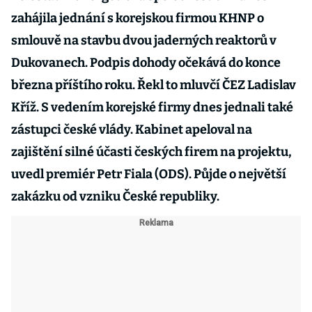
zahájila jednání s korejskou firmou KHNP o
smlouvě na stavbu dvou jaderných reaktorů v
Dukovanech. Podpis dohody očekává do konce
března příštího roku. Řekl to mluvčí ČEZ Ladislav
Kříž. S vedením korejské firmy dnes jednali také
zástupci české vlády. Kabinet apeloval na
zajištění silné účasti českých firem na projektu,
uvedl premiér Petr Fiala (ODS). Půjde o největší
zakázku od vzniku České republiky.