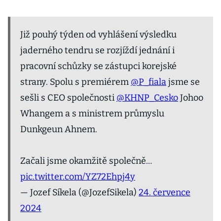
Již pouhý týden od vyhlášení výsledku
jaderného tendru se rozjíždí jednání i
pracovní schůzky se zástupci korejské
strany. Spolu s premiérem
@P_fiala
jsme se
sešli s CEO společnosti
@KHNP_Cesko
Johoo
Whangem a s ministrem průmyslu
Dunkgeun Ahnem.
Začali jsme okamžitě společně…
pic.twitter.com/YZ72Ehpj4y
— Jozef Síkela (@JozefSikela)
24. července
2024