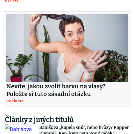
Byznys
Nevíte, jakou zvolit barvu na vlasy?
Položte si tuto zásadní otázku
Reklama
Články z jiných titulů
Babišova „kapela snů“, nebo hrůzy? Rapper
Klempíř, Ken, kytarista Vondráček i