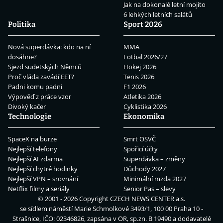
Jak na dokonalé letní mojito
6 lehkých letních salátů
Politika
Sport 2026
Nová superdávka: kdo na ní
MMA
dosáhne?
Fotbal 2026/27
Sjezd sudetských Němců
Hokej 2026
Proč vláda zavádí EET?
Tenis 2026
Padni komu padni
F1 2026
Výpověď z práce vzor
Atletika 2026
Divoký kačer
Cyklistika 2026
Technologie
Ekonomika
SpaceX na burze
Smrt OSVČ
Nejlepší telefony
Spořicí účty
Nejlepší AI zdarma
Superdávka – změny
Nejlepší chytré hodinky
Důchody 2027
Nejlepší VPN – srovnání
Minimální mzda 2027
Netflix filmy a seriály
Senior Pas – slevy
© 2001 - 2026 Copyright
CZECH NEWS CENTER a.s.
se sídlem náměstí Marie Schmolkové 3493/1, 100 00 Praha 10 -
Strašnice, IČO: 02346826, zapsána v OR, sp.zn. B 19490 a dodavatelé