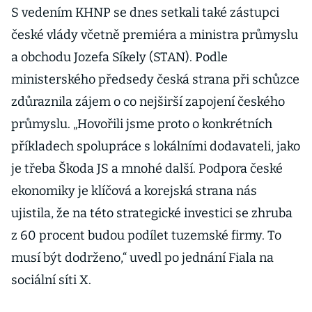
S vedením KHNP se dnes setkali také zástupci
české vlády včetně premiéra a ministra průmyslu
a obchodu Jozefa Síkely (STAN). Podle
ministerského předsedy česká strana při schůzce
zdůraznila zájem o co nejširší zapojení českého
průmyslu. „Hovořili jsme proto o konkrétních
příkladech spolupráce s lokálními dodavateli, jako
je třeba Škoda JS a mnohé další. Podpora české
ekonomiky je klíčová a korejská strana nás
ujistila, že na této strategické investici se zhruba
z 60 procent budou podílet tuzemské firmy. To
musí být dodrženo,“ uvedl po jednání Fiala na
sociální síti X.