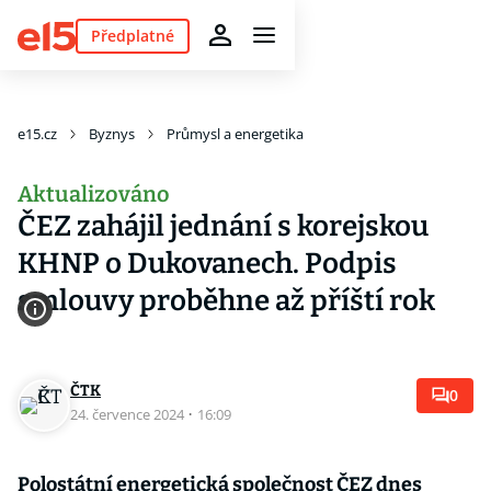
Předplatné
e15.cz
Byznys
Průmysl a energetika
Aktualizováno
ČEZ zahájil jednání s korejskou
KHNP o Dukovanech. Podpis
smlouvy proběhne až příští rok
ČTK
0
24. července 2024
·
16:09
Polostátní energetická společnost ČEZ dnes