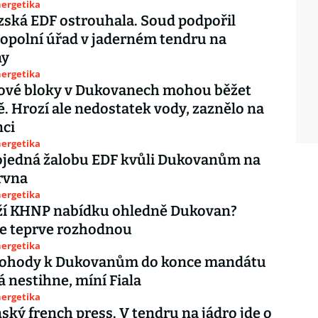
nergetika
ská EDF ostrouhala. Soud podpořil
opolní úřad v jaderném tendru na
ny
nergetika
nové bloky v Dukovanech mohou běžet
ě. Hrozí ale nedostatek vody, zaznělo na
nci
nergetika
ojedná žalobu EDF kvůli Dukovanům na
rvna
nergetika
ží KHNP nabídku ohledně Dukovan?
se teprve rozhodnou
nergetika
dohody k Dukovanům do konce mandátu
 nestihne, míní Fiala
nergetika
ký french press. V tendru na jádro jde o