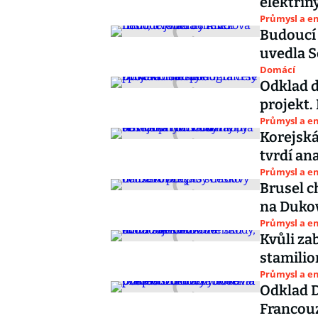
elektřiny
Průmysl a e
Budoucí 
uvedla S
Domácí
Odklad 
projekt.
Průmysl a e
Korejsk
tvrdí ana
Průmysl a e
Brusel c
na Duko
Průmysl a e
Kvůli z
stamilio
Průmysl a e
Odklad D
Francou