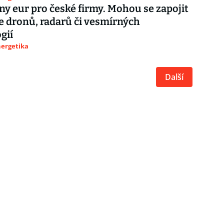
ny eur pro české firmy. Mohou se zapojit
e dronů, radarů či vesmírných
gií
nergetika
Další