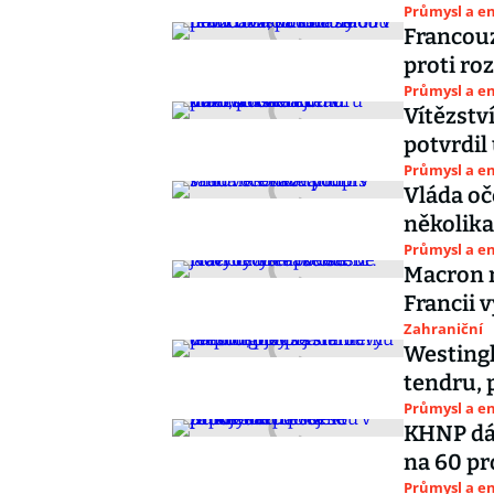
Průmysl a e
Francouz
proti ro
Průmysl a e
Vítězstv
potvrdil
Průmysl a e
Vláda o
několika
Průmysl a e
Macron m
Francii 
Zahraniční
Westing
tendru, 
Průmysl a e
KHNP dál
na 60 p
Průmysl a e