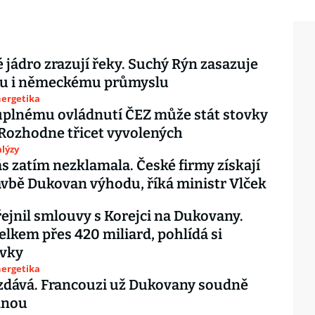
 jádro zrazují řeky. Suchý Rýn zasazuje
ánu i německému průmyslu
nergetika
úplnému ovládnutí ČEZ může stát stovky
 Rozhodne třicet vyvolených
lýzy
 zatím nezklamala. České firmy získají
avbě Dukovan výhodu, říká ministr Vlček
řejnil smlouvy s Korejci na Dukovany.
celkem přes 420 miliard, pohlídá si
vky
nergetika
zdává. Francouzi už Dukovany soudně
dnou