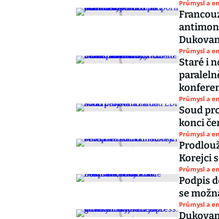
Průmysl a e
Francouz
antimon
Dukova
Průmysl a e
Staré i 
paraleln
konfere
Průmysl a e
Soud pr
konci če
Průmysl a e
Prodlou
Korejci 
Průmysl a e
Podpis 
se možná
Průmysl a e
Dukovans