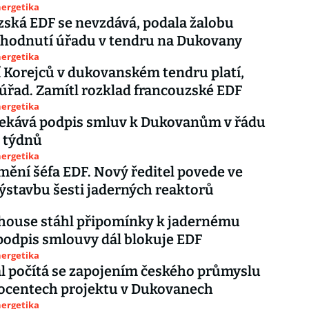
nergetika
ská EDF se nevzdává, podala žalobu
zhodnutí úřadu v tendru na Dukovany
nergetika
í Korejců v dukovanském tendru platí,
 úřad. Zamítl rozklad francouzské EDF
nergetika
čekává podpis smluv k Dukovanům v řádu
 týdnů
nergetika
ění šéfa EDF. Nový ředitel povede ve
výstavbu šesti jaderných reaktorů
house stáhl připomínky k jadernému
podpis smlouvy dál blokuje EDF
nergetika
 počítá se zapojením českého průmyslu
rocentech projektu v Dukovanech
nergetika