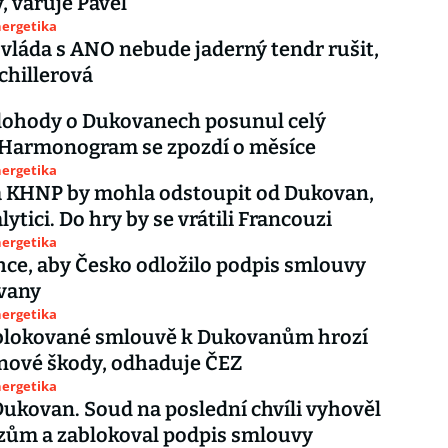
, varuje Pavel
nergetika
vláda s ANO nebude jaderný tendr rušit,
chillerová
dohody o Dukovanech posunul celý
 Harmonogram se zpozdí o měsíce
nergetika
á KHNP by mohla odstoupit od Dukovan,
lytici. Do hry by se vrátili Francouzi
nergetika
hce, aby Česko odložilo podpis smlouvy
vany
nergetika
ablokované smlouvě k Dukovanům hrozí
nové škody, odhaduje ČEZ
nergetika
ukovan. Soud na poslední chvíli vyhověl
zům a zablokoval podpis smlouvy