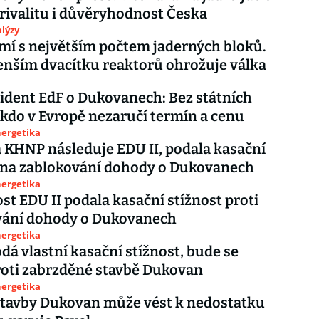
 rivalitu i důvěryhodnost Česka
lýzy
mí s největším počtem jaderných bloků.
nším dvacítku reaktorů ohrožuje válka
ident EdF o Dukovanech: Bez státních
ikdo v Evropě nezaručí termín a cenu
nergetika
 KHNP následuje EDU II, podala kasační
 na zablokování dohody o Dukovanech
nergetika
st EDU II podala kasační stížnost proti
vání dohody o Dukovanech
nergetika
á vlastní kasační stížnost, bude se
roti zabrzděné stavbě Dukovan
nergetika
stavby Dukovan může vést k nedostatku