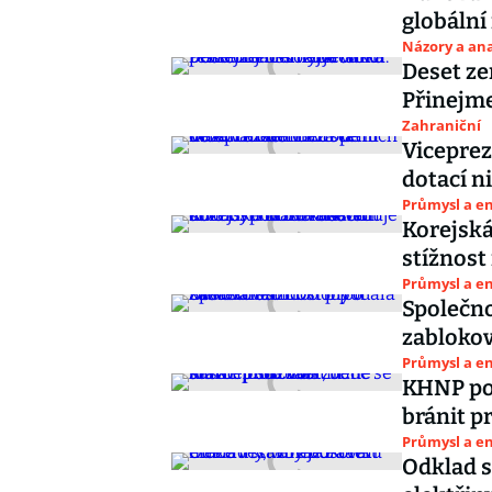
globální
Názory a ana
Deset ze
Přinejme
Zahraniční
Viceprez
dotací n
Průmysl a e
Korejská
stížnost
Průmysl a e
Společno
zabloko
Průmysl a e
KHNP pod
bránit p
Průmysl a e
Odklad 