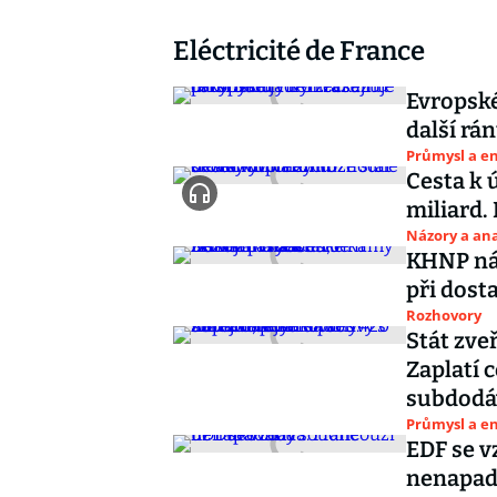
Eléctricité de France
Evropské
další r
Průmysl a e
Cesta k 
miliard.
Názory a ana
KHNP nás
při dost
Rozhovory
Stát zve
Zaplatí 
subdodá
Průmysl a e
EDF se v
nenapa