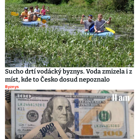
Sucho drtí vodácký byznys. Voda zmizela i z
míst, kde to Česko dosud nepoznalo
Byznys