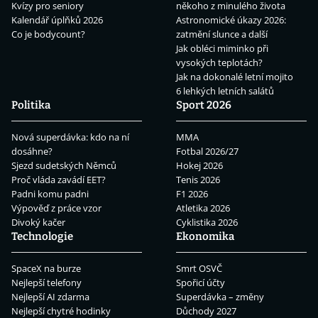
Kvízy pro seniory
někoho z minulého života
Kalendář úplňků 2026
Astronomické úkazy 2026:
Co je bodycount?
zatmění slunce a další
Jak obléci miminko při
vysokých teplotách?
Jak na dokonalé letní mojito
6 lehkých letních salátů
Politika
Sport 2026
Nová superdávka: kdo na ní
MMA
dosáhne?
Fotbal 2026/27
Sjezd sudetských Němců
Hokej 2026
Proč vláda zavádí EET?
Tenis 2026
Padni komu padni
F1 2026
Výpověď z práce vzor
Atletika 2026
Divoký kačer
Cyklistika 2026
Technologie
Ekonomika
SpaceX na burze
Smrt OSVČ
Nejlepší telefony
Spořicí účty
Nejlepší AI zdarma
Superdávka – změny
Nejlepší chytré hodinky
Důchody 2027