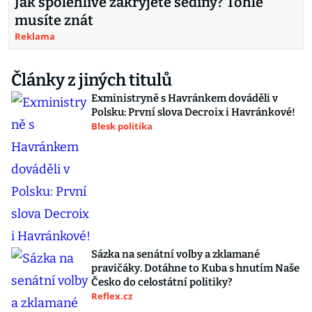
Jak spolehlivě zakryjete šediny? Tohle
musíte znát
Reklama
Články z jiných titulů
Exministryně s Havránkem dováděli v
Polsku: První slova Decroix i Havránkové!
Blesk politika
Sázka na senátní volby a zklamané
pravičáky. Dotáhne to Kuba s hnutím Naše
Česko do celostátní politiky?
Reflex.cz