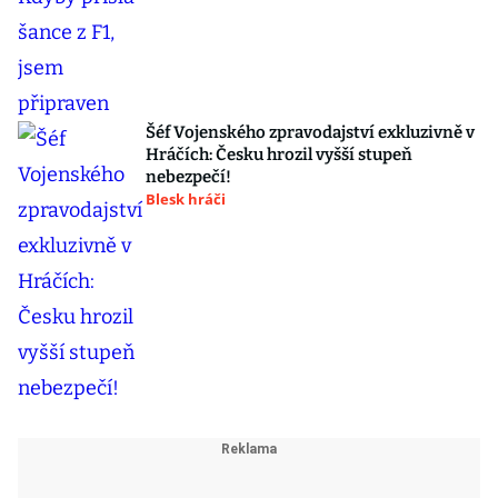
Šéf Vojenského zpravodajství exkluzivně v
Hráčích: Česku hrozil vyšší stupeň
nebezpečí!
Blesk hráči