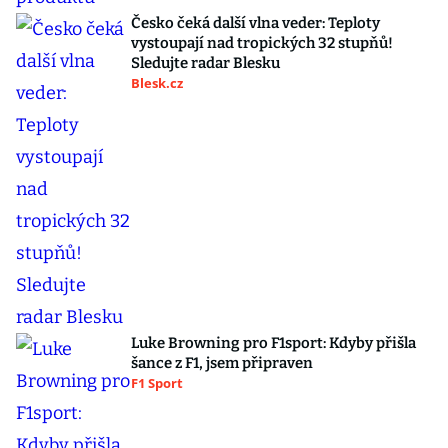
Česko čeká další vlna veder: Teploty
vystoupají nad tropických 32 stupňů!
Sledujte radar Blesku
Blesk.cz
Luke Browning pro F1sport: Kdyby přišla
šance z F1, jsem připraven
F1 Sport