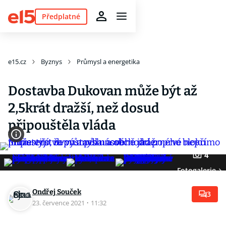
Předplatné
e15.cz
Byznys
Průmysl a energetika
Dostavba Dukovan může být až
2,5krát dražší, než dosud
připouštěla vláda
4
Fotogalerie
Ondřej Souček
3
23. července 2021
·
11:32