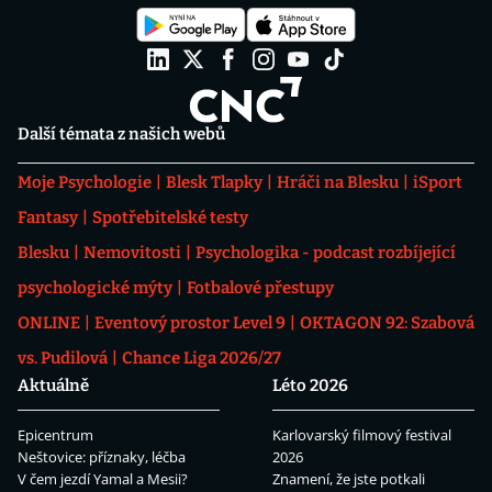
Další témata z našich webů
Moje Psychologie
Blesk Tlapky
Hráči na Blesku
iSport
Fantasy
Spotřebitelské testy
Blesku
Nemovitosti
Psychologika - podcast rozbíjející
psychologické mýty
Fotbalové přestupy
ONLINE
Eventový prostor Level 9
OKTAGON 92: Szabová
vs. Pudilová
Chance Liga 2026/27
Aktuálně
Léto 2026
Epicentrum
Karlovarský filmový festival
Neštovice: příznaky, léčba
2026
V čem jezdí Yamal a Mesii?
Znamení, že jste potkali