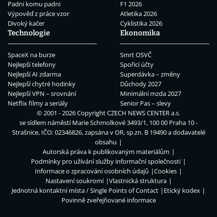
Padni komu padni
F1 2026
Výpověď z práce vzor
Atletika 2026
Divoký kačer
Cyklistika 2026
Technologie
Ekonomika
SpaceX na burze
Smrt OSVČ
Nejlepší telefony
Spořicí účty
Nejlepší AI zdarma
Superdávka – změny
Nejlepší chytré hodinky
Důchody 2027
Nejlepší VPN – srovnání
Minimální mzda 2027
Netflix filmy a seriály
Senior Pas – slevy
© 2001 - 2026 Copyright
CZECH NEWS CENTER a.s.
se sídlem náměstí Marie Schmolkové 3493/1, 100 00 Praha 10 -
Strašnice, IČO: 02346826, zapsána v OR, sp.zn. B 19490 a dodavatelé
obsahu
Autorská práva k publikovaným materiálům
Podmínky pro užívání služby informační společnosti
Informace o zpracování osobních údajů
Cookies
Nastavení soukromí
Vlastnická struktura
Jednotná kontaktní místa / Single Points of Contact
Etický kodex
Povinně zveřejňované informace