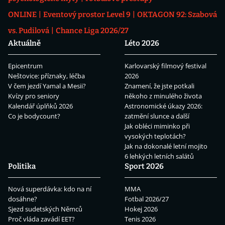
ONLINE
Eventový prostor Level 9
OKTAGON 92: Szabová
vs. Pudilová
Chance Liga 2026/27
Aktuálně
Léto 2026
Epicentrum
Karlovarský filmový festival
Neštovice: příznaky, léčba
2026
V čem jezdí Yamal a Mesii?
Znamení, že jste potkali
Kvízy pro seniory
někoho z minulého života
Kalendář úplňků 2026
Astronomické úkazy 2026:
Co je bodycount?
zatmění slunce a další
Jak obléci miminko při
vysokých teplotách?
Jak na dokonalé letní mojito
6 lehkých letních salátů
Politika
Sport 2026
Nová superdávka: kdo na ní
MMA
dosáhne?
Fotbal 2026/27
Sjezd sudetských Němců
Hokej 2026
Proč vláda zavádí EET?
Tenis 2026