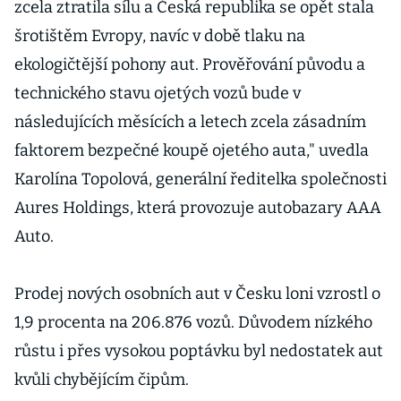
zcela ztratila sílu a Česká republika se opět stala
šrotištěm Evropy, navíc v době tlaku na
ekologičtější pohony aut. Prověřování původu a
technického stavu ojetých vozů bude v
následujících měsících a letech zcela zásadním
faktorem bezpečné koupě ojetého auta," uvedla
Karolína Topolová, generální ředitelka společnosti
Aures Holdings, která provozuje autobazary AAA
Auto.
Prodej nových osobních aut v Česku loni vzrostl o
1,9 procenta na 206.876 vozů. Důvodem nízkého
růstu i přes vysokou poptávku byl nedostatek aut
kvůli chybějícím čipům.