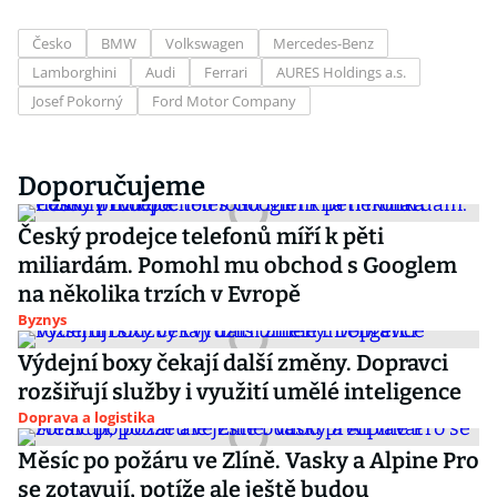
Česko
BMW
Volkswagen
Mercedes-Benz
Lamborghini
Audi
Ferrari
AURES Holdings a.s.
Josef Pokorný
Ford Motor Company
Doporučujeme
Český prodejce telefonů míří k pěti
miliardám. Pomohl mu obchod s Googlem
na několika trzích v Evropě
Byznys
Výdejní boxy čekají další změny. Dopravci
rozšiřují služby i využití umělé inteligence
Doprava a logistika
Měsíc po požáru ve Zlíně. Vasky a Alpine Pro
se zotavují, potíže ale ještě budou