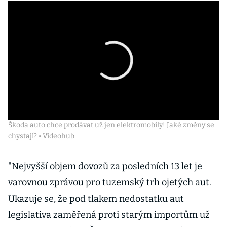
Škoda auto chce prodávat už jen elektromobily! Jaké změny se
chystají? • Videohub
"Nejvyšší objem dovozů za posledních 13 let je
varovnou zprávou pro tuzemský trh ojetých aut.
Ukazuje se, že pod tlakem nedostatku aut
legislativa zaměřená proti starým importům už