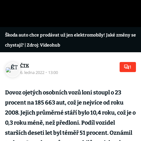
Škoda auto chce prodávat už jen elektromobily! Jaké změny se
chystají?
| Zdroj: Videohub
ČTK
1
6. ledna 2022
·
13:00
Dovoz ojetých osobních vozů loni stoupl o 23
procent na 185 663 aut, což je nejvíce od roku
2008. Jejich průměrné stáří bylo 10,4 roku, což je o
0,3 roku méně, než předloni. Podíl vozidel
starších deseti let byl téměř 51 procent. Oznámil