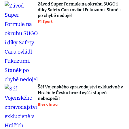
Závod Super Formule na okruhu SUGO i
díky Safety Caru ovládl Fukuzumi. Staněk
po chybě nedojel
F1 Sport
Šéf Vojenského zpravodajství exkluzivně v
Hráčích: Česku hrozil vyšší stupeň
nebezpečí!
Blesk hráči