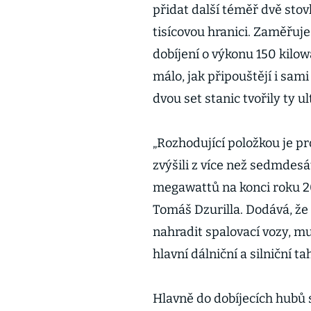
přidat další téměř dvě stov
tisícovou hranici. Zaměřuje
dobíjení o výkonu 150 kilowa
málo, jak připouštějí i sam
dvou set stanic tvořily ty u
„Rozhodující položkou je pr
zvýšili z více než sedmdes
megawattů na konci roku 20
Tomáš Dzurilla. Dodává, že
nahradit spalovací vozy, m
hlavní dálniční a silniční ta
Hlavně do dobíjecích hubů s