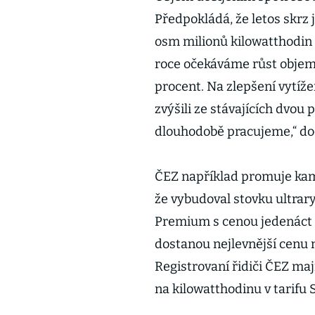
Předpokládá, že letos skrz
osm milionů kilowatthodin c
roce očekáváme růst objemu 
procent. Na zlepšení vytíže
zvýšili ze stávajících dvou
dlouhodobě pracujeme,“ dod
ČEZ například promuje kamp
že vybudoval stovku ultrary
Premium s cenou jedenáct 
dostanou nejlevnější cenu n
Registrovaní řidiči ČEZ ma
na kilowatthodinu v tarifu