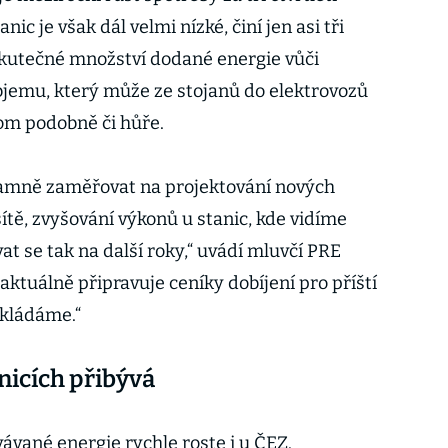
nic je však dál velmi nízké, činí jen asi tři
skutečné množství dodané energie vůči
mu, který může ze stojanů do elektrovozů
tom podobně či hůře.
namně zaměřovat na projektování nových
í sítě, zvyšování výkonů u stanic, kde vidíme
vat se tak na další roky,“ uvádí mluvčí PRE
ktuálně připravuje ceníky dobíjení pro příští
okládáme.“
nicích přibývá
vané energie rychle roste i u ČEZ.