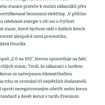
 jeho stanice proteče k vozům zákazníků přes
ertifikované bezemisní elektřiny. „V příštím
odebrané energie v síti asi o čtyřicet
ní stanic, které bychom rádi v dalších letech
 procent alespoň k osmi procentům,
ává Dzurilla.
aň „Z 0 na 100“, kterou upozorňuje na fakt,
chlých stanic. Tvrdí, že zákazníci s tarifem
korun za načerpanou kilowatthodinu
a trhu ve srovnání tří největších dodavatelů.
jí oproti neregistrovaným ušetřit sedm korun
 Standard a devět korun v tarifu Premium.