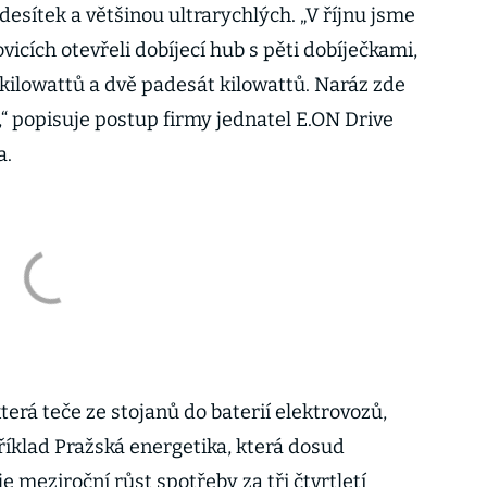
 desítek a většinou ultrarychlých. „V říjnu jsme
icích otevřeli dobíjecí hub s pěti dobíječkami,
a kilowattů a dvě padesát kilowattů. Naráz zde
“ popisuje postup firmy jednatel E.ON Drive
a.
erá teče ze stojanů do baterií elektrovozů,
íklad Pražská energetika, která dosud
je meziroční růst spotřeby za tři čtvrtletí