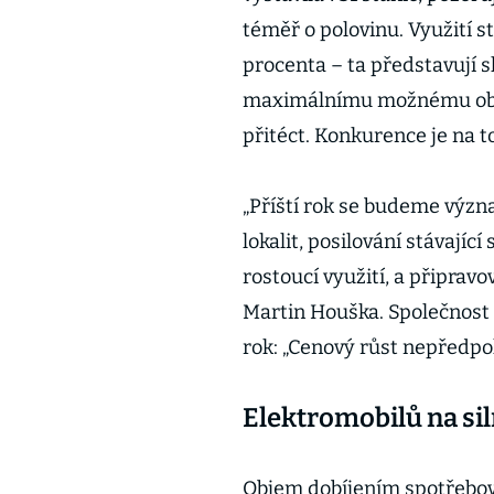
téměř o polovinu. Využití sta
procenta – ta představují 
maximálnímu možnému obje
přitéct. Konkurence je na 
„Příští rok se budeme výz
lokalit, posilování stávajíc
rostoucí využití, a připravo
Martin Houška. Společnost a
rok: „Cenový růst nepředp
Elektromobilů na sil
Objem dobíjením spotřebová