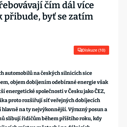
ebovávají čím dál více
k přibude, byť se zatím
Diskuze (
10
)
h automobilů na českých silnicích sice
em, objem dobíjením odebírané energie však
ší energetické společnosti v Česku jako ČEZ,
a proto rozšiřují síť veřejných dobíjecích
í hlavně na ty nejvýkonnější. Výrazný posun a
nů slibují řidičům během příštího roku, kdy