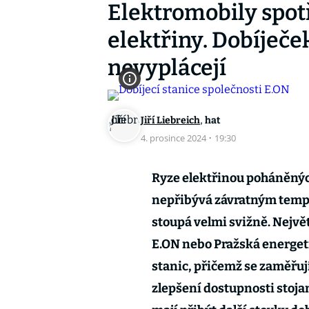
Elektromobily spotř
elektřiny. Dobíječe
nevyplácejí
,
Jiří Liebreich
hat
4. prosince 2024
·
19:30
Ryze elektřinou poháněnýc
nepřibývá závratným temp
stoupá velmi svižně. Největ
E.ON nebo Pražská energetik
stanic, přičemž se zaměřuj
zlepšení dostupnosti stoja