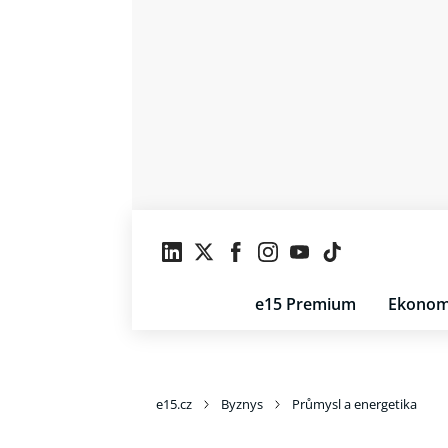
e15 Premium
Ekonom
e15.cz
Byznys
Průmysl a energetika