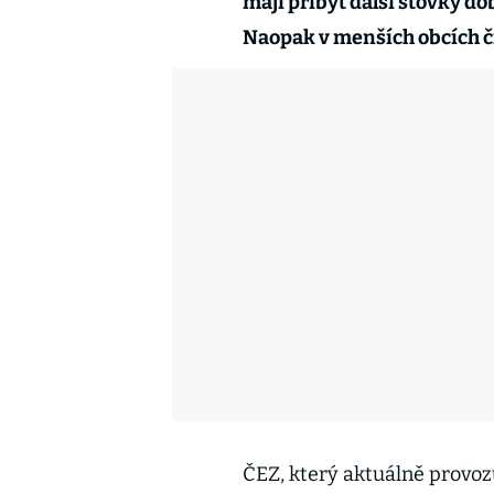
mají přibýt další stovky do
Naopak v menších obcích či
ČEZ, který aktuálně provozu