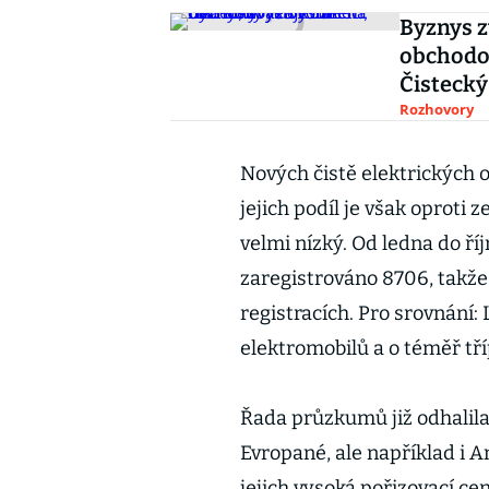
Byznys z
obchodov
Čistecký
Rozhovory
Nových čistě elektrických o
jejich podíl je však oproti
velmi nízký. Od ledna do ří
zaregistrováno 8706, takže
registracích. Pro srovnání: 
elektromobilů a o téměř tří
Řada průzkumů již odhalila
Evropané, ale například i 
jejich vysoká pořizovací c