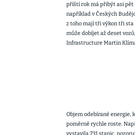
příští rok má přibýt asi pět
například v Českých Budějov
z toho mají tři výkon tři st
může dobíjet až deset vozů,
Infrastructure Martin Klím
Objem odebírané energie, kt
poměrně rychle roste. Např
vystavila 731 stanic, pozoru