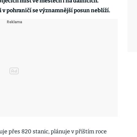
bíjecích míst ve městech i na dálnicích.
 v pohraničí se významnější posun neblíží.
je přes 820 stanic, plánuje v příštím roce