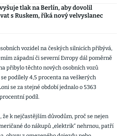
vyšuje tlak na Berlín, aby dovolil
at s Ruskem, říká nový velvyslanec
sobních vozidel na českých silnicích přibývá,
 zemím západní či severní Evropy dál poměrně
jna přibylo těchto nových osobních vozů
 se podílely 4,5 procenta na veškerých
Loni se za stejné období jednalo o 5363
procentní podíl.
, že k nejčastějším důvodům, proč se nejen
Američané do nákupů „elektrik“ nehrnou, patří
ena, obavy z omezeného dojezdu nebo