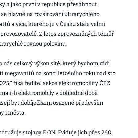
ky a jako první v republice přesáhnout
 se hlavně na rozšiřování ultrarychlého
ttů a více, kterého je v Česku stále velmi
i provozovatelé. Z letos zprovozněných téměř
ltrarychlé rovnou polovinu.
o nás celkový výkon sítě, který bychom rádi
áti megawattů na konci letošního roku nad sto
25,“ říká ředitel sekce elektromobility ČEZ
 mají-li elektromobily v dohledné době
usejí být dobíječkami osazené především
hy i města.
družuje stojany E.ON. Eviduje jich přes 260,