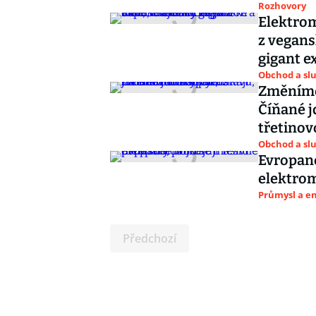
Rozhovory
Elektrom
z vegans
gigant e
Obchod a sl
Změníme 
Číňané j
třetinov
Obchod a sl
Evropané
elektrom
Průmysl a e
Předchozí