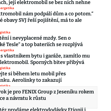
ch, její elektromobil se bez nich nehne
nergetika
ktromobil nám podpálí dům a co potom.“
 obavy SVJ řeší pojištění, má to ale
gistika
ění i nevyplacené mzdy. Sen o
ké Tesle“ a top bateriích se rozplývá
nergetika
í s vlastníkem bytu i garáže, zamítlo mu
elektromobil. Sporných bitev přibývá
gistika
jte si během letu mobil přes
ku. Aerolinky to zakazují
gistika
rok je pro FENIX Group z Jeseníku rokem
ace a návratu k růstu
itéz prodáme elektrododávky Etiopii i