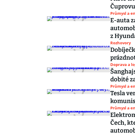
Čuprovu 
Průmysl a e
E-auta z
automobi
z Hyund
Rozhovory
Dobíječk
prázdnot
Doprava a lo
Šanghajs
dobité z
Průmysl a e
Tesla ve
komunist
Průmysl a e
Elektrom
Čech, kt
automob