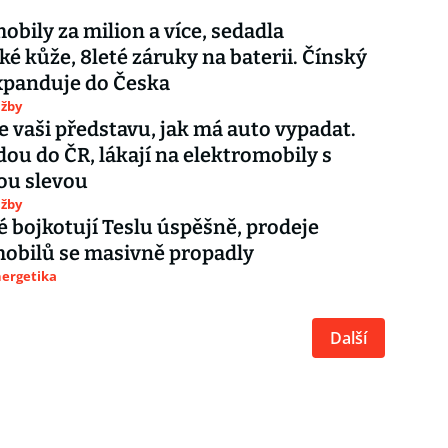
obily za milion a více, sedadla
ké kůže, 8leté záruky na baterii. Čínský
xpanduje do Česka
užby
vaši představu, jak má auto vypadat.
dou do ČR, lákají na elektromobily s
ou slevou
užby
 bojkotují Teslu úspěšně, prodeje
obilů se masivně propadly
nergetika
Další