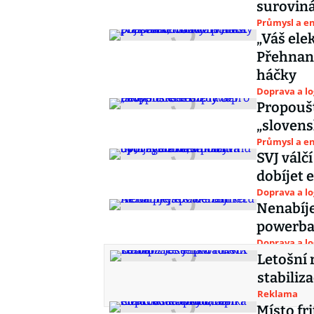
suroviná
Průmysl a e
„Váš ele
Přehnané
háčky
Doprava a lo
Propoušt
„slovens
Průmysl a e
SVJ válč
dobíjet 
Doprava a lo
Nenabíje
powerban
Doprava a lo
Letošní 
stabiliz
Reklama
Místo fr