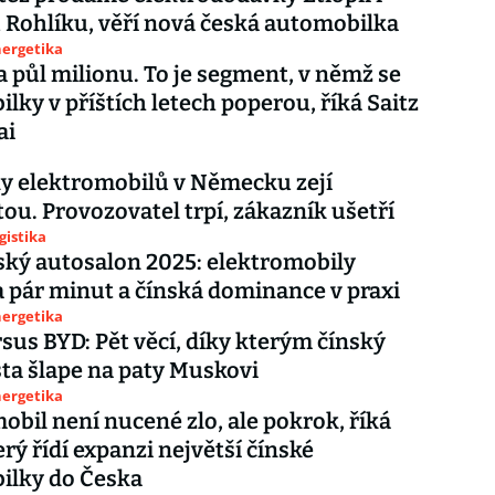
Rohlíku, věří nová česká automobilka
nergetika
a půl milionu. To je segment, v němž se
lky v příštích letech poperou, říká Saitz
ai
y elektromobilů v Německu zejí
ou. Provozovatel trpí, zákazník ušetří
gistika
ký autosalon 2025: elektromobily
a pár minut a čínská dominance v praxi
nergetika
rsus BYD: Pět věcí, díky kterým čínský
a šlape na paty Muskovi
nergetika
obil není nucené zlo, ale pokrok, říká
erý řídí expanzi největší čínské
ilky do Česka