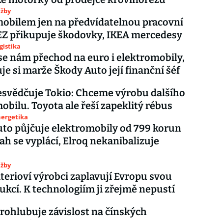
užby
obilem jen na předvídatelnou pracovní
EZ přikupuje škodovky, IKEA mercedesy
gistika
 se nám přechod na euro i elektromobily,
je si marže Škody Auto její finanční šéf
esvědčuje Tokio: Chceme výrobu dalšího
obilu. Toyota ale řeší zapeklitý rébus
nergetika
to půjčuje elektromobily od 799 korun
Tah se vyplácí, Elroq nekanibalizuje
užby
aterioví výrobci zaplavují Evropu svou
kcí. K technologiím ji zřejmě nepustí
rohlubuje závislost na čínských