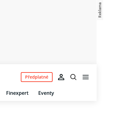
Předplatné
Finexpert
Eventy