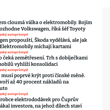
m cloumá válka o elektromobily. Bojím
i rozhodne Volkswagen, říká šéf Toyoty
opský autoprůmysl
en propouští, Škoda vydělává, ale jak
Elektromobily míchají kartami
opský autoprůmysl
čeká zemětřesení. Trh s dobíječkami
obilů vyhlíží konsolidaci
opský autoprůmysl
 musí poprvé krýt proti čínské měně.
tvoří až 40 procent nákladů na
auto
opský autoprůmysl
ýrobce elektrododávek pro Čuprův
ákal investora, na jehož dílech staví