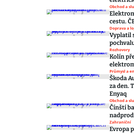
Obchod a sl
Elektrom
cestu. Č
Doprava a lo
Vyplatil
pochvalu
Rozhovory
Kolín př
elektrom
Průmysl a e
Škoda Au
za den. 
Enyaq
Obchod a sl
Čínští b
nadprodu
Zahraniční
Evropa p