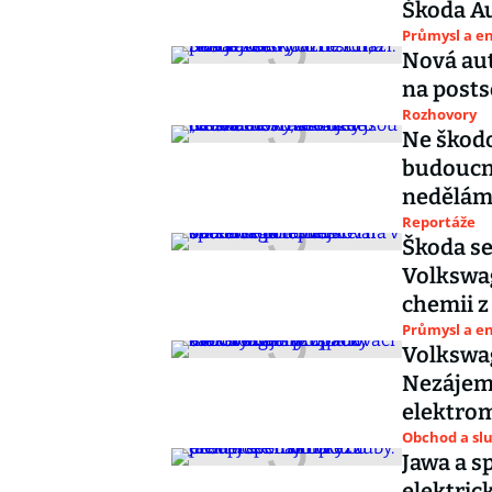
Škoda A
Průmysl a e
Nová aut
na postso
Rozhovory
Ne škodo
budoucno
nedělám
Reportáže
Škoda se
Volkswag
chemii z
Průmysl a e
Volkswag
Nezájem 
elektro
Obchod a sl
Jawa a s
elektric