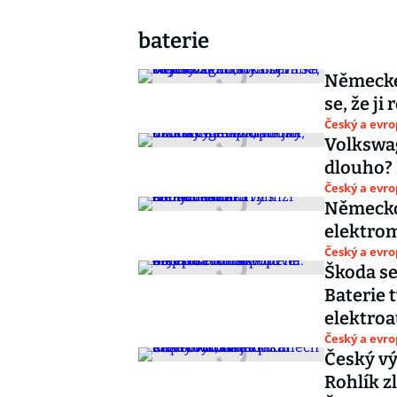
baterie
Německe
se, že j
Český a evr
Volkswag
dlouho? 
Český a evr
Německo 
elektrom
Český a evr
Škoda se
Baterie 
elektro
Český a evr
Český v
Rohlík zl