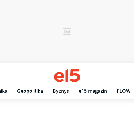
ika
Geopolitika
Byznys
e15 magazín
FLOW