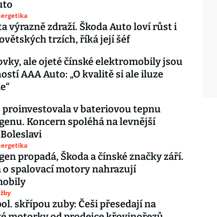
uto
nergetika
a výrazně zdraží. Škoda Auto loví růst i
větských trzích, říká její šéf
vky, ale ojeté čínské elektromobily jsou
stí AAA Auto: „O kvalitě si ale iluze
e“
 proinvestovala v bateriovou tepnu
enu. Koncern spoléhá na levnější
 Boleslavi
nergetika
en propadá, Škoda a čínské značky září.
o spalovací motory nahrazují
mobily
užby
pol. skřípou zuby: Češi přesedají na
ké motorky od prodejce křovinořezů