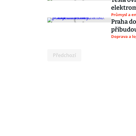
elektrom
Průmysl a e
Praha do
přibudo
Doprava a lo
Předchozí