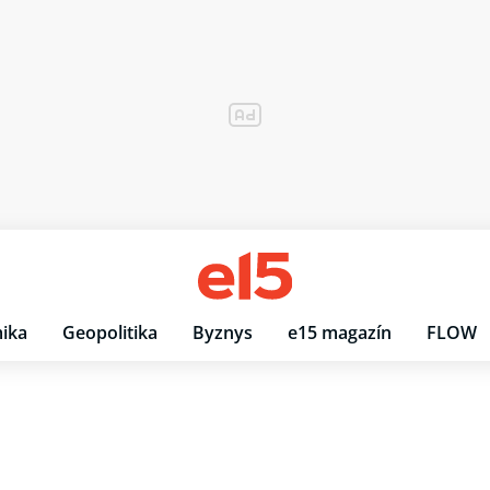
ika
Geopolitika
Byznys
e15 magazín
FLOW