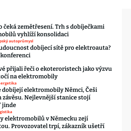
čeká zemětřesení. Trh s dobíječkami
obilů vyhlíží konsolidaci
opský autoprůmysl
budoucnost dobíjecí sítě pro elektroauta?
 konferenci
é přijali řeči o ekoteroristech jako výzvu
Útočí na elektromobily
nergetika
 dobíjejí elektromobily Němci, Češi
 závěsu. Nejlevnější stanice stojí
 jinde
gistika
y elektromobilů v Německu zejí
ou. Provozovatel trpí, zákazník ušetří