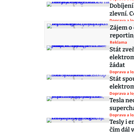
Dobíjení
zlevní. 
Doprava a lo
Zájem o 
reporti
Reklama
Stát zve
elektrom
žádat
Doprava a lo
Stát spo
elektro
Doprava a lo
Tesla ne
supercha
Doprava a lo
Tesly i 
čím dál 