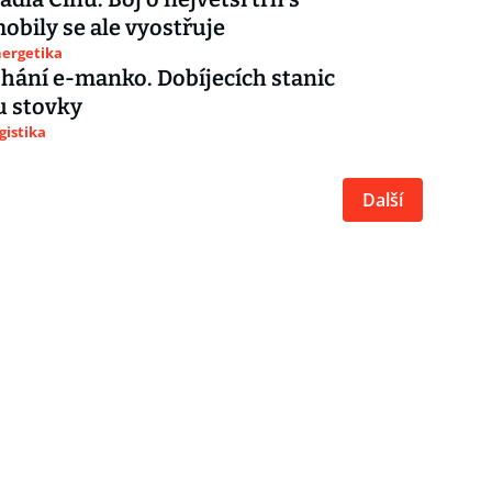
obily se ale vyostřuje
nergetika
hání e-manko. Dobíjecích stanic
u stovky
gistika
Další