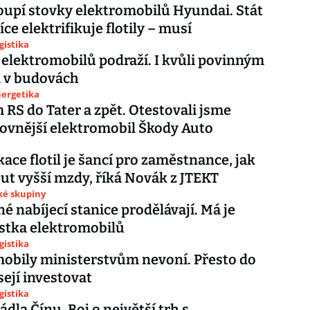
oupí stovky elektromobilů Hyundai. Stát
ce elektrifikuje flotily – musí
gistika
 elektromobilů podraží. I kvůli povinným
m v budovách
nergetika
RS do Tater a zpět. Otestovali jsme
ovnější elektromobil Škody Auto
kace flotil je šancí pro zaměstnance, jak
t vyšší mzdy, říká Novák z JTEKT
ké skupiny
né nabíjecí stanice prodělávají. Má je
rstka elektromobilů
gistika
obily ministerstvům nevoní. Přesto do
ejí investovat
gistika
ádla Čínu. Boj o největší trh s