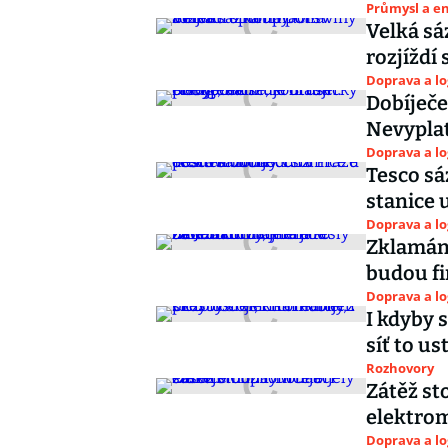
Průmysl a e
Velká sá
rozjíždí 
Doprava a lo
Dobíječe
Nevyplat
Doprava a lo
Tesco sá
stanice 
Doprava a lo
Zklamání
budou fi
Doprava a lo
I kdyby s
síť to us
Rozhovory
Zátěž st
elektrom
Doprava a lo