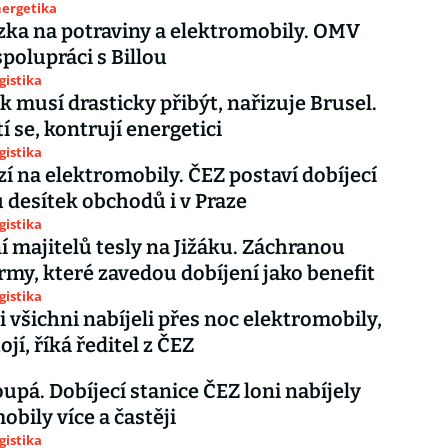
nergetika
zka na potraviny a elektromobily. OMV
spolupráci s Billou
gistika
k musí drasticky přibýt, nařizuje Brusel.
í se, kontrují energetici
gistika
zí na elektromobily. ČEZ postaví dobíjecí
u desítek obchodů i v Praze
gistika
 majitelů tesly na Jižáku. Záchranou
rmy, které zavedou dobíjení jako benefit
gistika
i všichni nabíjeli přes noc elektromobily,
tojí, říká ředitel z ČEZ
oupá. Dobíjecí stanice ČEZ loni nabíjely
obily více a častěji
gistika