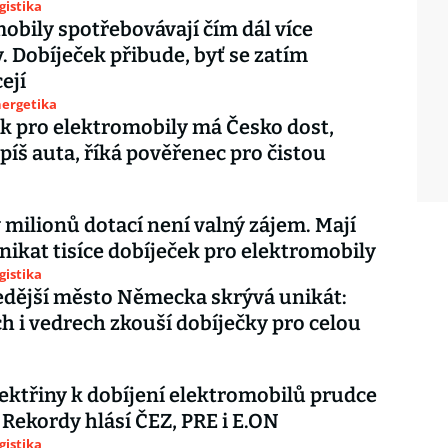
gistika
obily spotřebovávají čím dál více
y. Dobíječek přibude, byť se zatím
ejí
nergetika
k pro elektromobily má Česko dost,
spíš auta, říká pověřenec pro čistou
 milionů dotací není valný zájem. Mají
znikat tisíce dobíječek pro elektromobily
gistika
dější město Německa skrývá unikát:
h i vedrech zkouší dobíječky pro celou
ektřiny k dobíjení elektromobilů prudce
 Rekordy hlásí ČEZ, PRE i E.ON
gistika