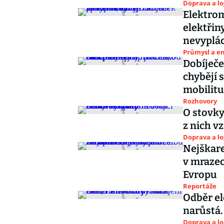
Doprava a lo
Elektrom
elektřin
nevyplác
Průmysl a e
Dobíječe
chybějí 
mobilitu
Rozhovory
O stovky
z nich v
Doprava a lo
Nejškare
v mrazec
Evropu
Reportáže
Odběr el
narůstá.
Doprava a lo