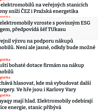
 elektromobilů na veřejných stanicích
Ceny sníží ČEZ i Pražská energetika
gistika
elektromobily vzroste s povinným ESG
ngem, předpovídá šéf TUkasu
řejnil výzvu na podporu nákupů
obilů. Není ale jasné, odkdy bude možné
gistika
uští bohaté dotace firmám na nákup
mobilů
gistika
chává hlasovat, kde má vybudovat další
rgery. Ve hře jsou i Karlovy Vary
gistika
enyaqy mají hlad. Elektromobily odebírají
více energie, stanic přibývá