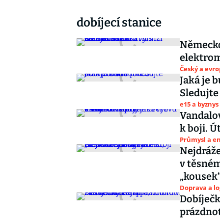
dobíjecí stanice
Německo 
elektrom
Český a evr
Jaká je 
Sledujte
e15 a byznys
Vandalov
k boji. 
Průmysl a e
Nejdráže
v těsném
„kousek“
Doprava a lo
Dobíječk
prázdnot