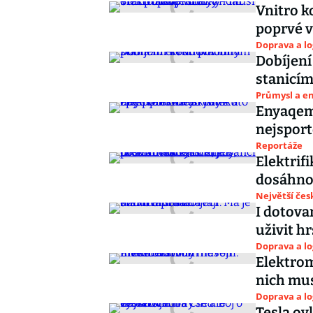
Vnitro k
poprvé ví
Doprava a lo
Dobíjení
stanicí
Průmysl a e
Enyaqem 
nejsport
Reportáže
Elektrifi
dosáhnou
Největší čes
I dotova
uživit h
Doprava a lo
Elektrom
nich mus
Doprava a lo
Tesla ovl