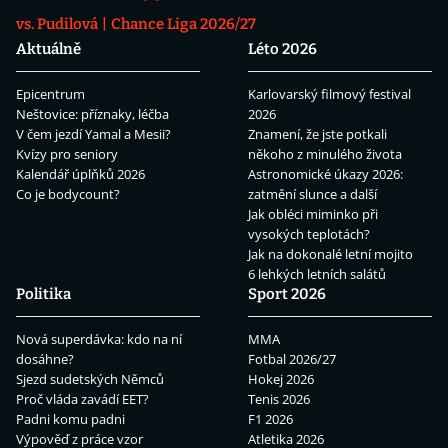
vs. Pudilová
Chance Liga 2026/27
Aktuálně
Léto 2026
Epicentrum
Karlovarský filmový festival
Neštovice: příznaky, léčba
2026
V čem jezdí Yamal a Mesii?
Znamení, že jste potkali
Kvízy pro seniory
někoho z minulého života
Kalendář úplňků 2026
Astronomické úkazy 2026:
Co je bodycount?
zatmění slunce a další
Jak obléci miminko při
vysokých teplotách?
Jak na dokonalé letní mojito
6 lehkých letních salátů
Politika
Sport 2026
Nová superdávka: kdo na ní
MMA
dosáhne?
Fotbal 2026/27
Sjezd sudetských Němců
Hokej 2026
Proč vláda zavádí EET?
Tenis 2026
Padni komu padni
F1 2026
Výpověď z práce vzor
Atletika 2026