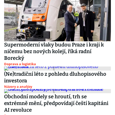
Supermoderní vlaky budou Praze i kraji k
ničemu bez nových kolejí, říká radní
Borecký
Doprava a logistika
(Ne)tradiční léto z pohledu dluhopisového
investora
Názory a analýzy
Obchodní modely se hroutí, trh se
extrémně mění, předpovídají čeští kapitáni
AI revoluce