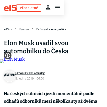
Předplatné
e15.cz
Byznys
Průmysl a energetika
Elon Musk usadil svou
automobilku do Česka
Jaroslav Bukovský
8. ledna 2019
·
06:00
Na českých silnicích jezdí momentálně podle
odhadů odborníků mezi několika sty až dvěma