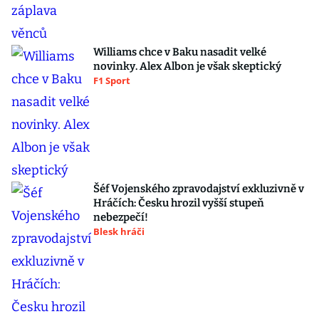
Williams chce v Baku nasadit velké
novinky. Alex Albon je však skeptický
F1 Sport
Šéf Vojenského zpravodajství exkluzivně v
Hráčích: Česku hrozil vyšší stupeň
nebezpečí!
Blesk hráči