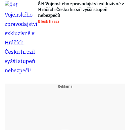
Šéf Vojenského zpravodajství exkluzivně v
Hráčích: Česku hrozil vyšší stupeň
nebezpečí!
Blesk hráči