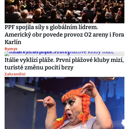
PPF spojila síly s globálním lídrem.
Americký obr povede provoz O2 areny i Fora
Karlín
Byznys
Itálie vyklízí pláže. První plážové kluby mizí,
turisté změnu pocítí brzy
Zahraniční