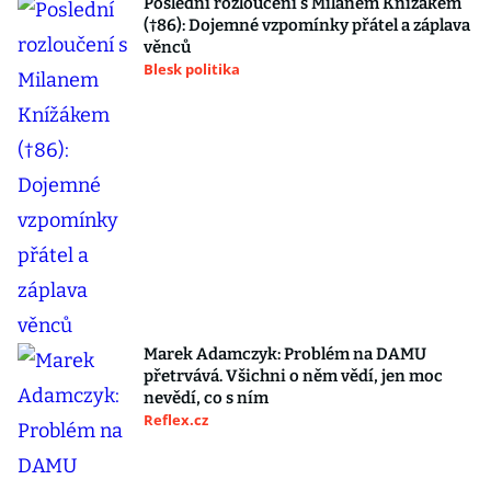
Poslední rozloučení s Milanem Knížákem
(†86): Dojemné vzpomínky přátel a záplava
věnců
Blesk politika
Marek Adamczyk: Problém na DAMU
přetrvává. Všichni o něm vědí, jen moc
nevědí, co s ním
Reflex.cz