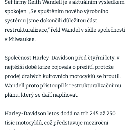
Šéf firmy Keith Wandell je s aktuálním výsledkem
spokojen. „Se spuštěním nového výrobního
systému jsme dokončili důležitou část
restrukturalizace,“ řekl Wandel v sídle společnosti
v Milwaukee.
Společnost Harley-Davidson před čtyřmi lety, v
nejtěžší době krize bojovala o přežití, protože
prodej drahých kultovních motocyklů se hroutil.
Wandell proto přistoupil k restrukturalizačnímu
plánu, který se daří naplňovat.
Harley-Davidson letos dodá na trh 245 až 250
tisíc motocyklů, což představuje meziroční