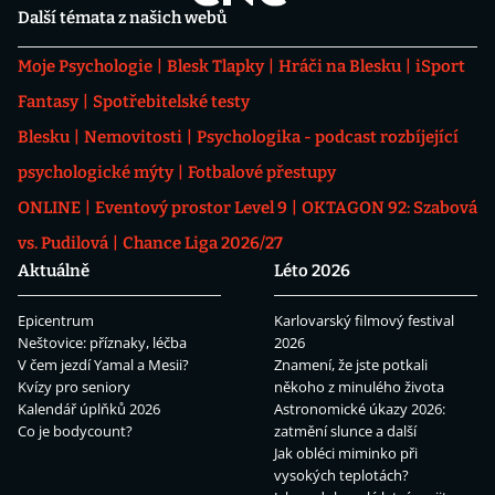
Další témata z našich webů
Moje Psychologie
Blesk Tlapky
Hráči na Blesku
iSport
Fantasy
Spotřebitelské testy
Blesku
Nemovitosti
Psychologika - podcast rozbíjející
psychologické mýty
Fotbalové přestupy
ONLINE
Eventový prostor Level 9
OKTAGON 92: Szabová
vs. Pudilová
Chance Liga 2026/27
Aktuálně
Léto 2026
Epicentrum
Karlovarský filmový festival
Neštovice: příznaky, léčba
2026
V čem jezdí Yamal a Mesii?
Znamení, že jste potkali
Kvízy pro seniory
někoho z minulého života
Kalendář úplňků 2026
Astronomické úkazy 2026:
Co je bodycount?
zatmění slunce a další
Jak obléci miminko při
vysokých teplotách?