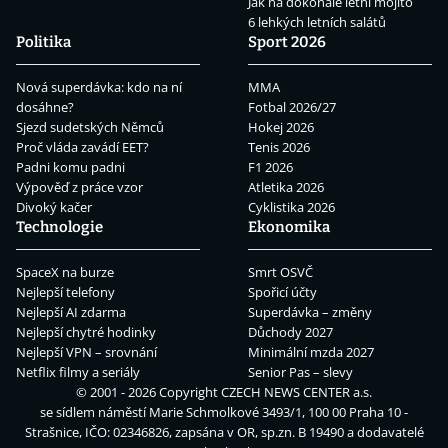
Jak na dokonalé letní mojito
6 lehkých letních salátů
Politika
Sport 2026
Nová superdávka: kdo na ní
MMA
dosáhne?
Fotbal 2026/27
Sjezd sudetských Němců
Hokej 2026
Proč vláda zavádí EET?
Tenis 2026
Padni komu padni
F1 2026
Výpověď z práce vzor
Atletika 2026
Divoký kačer
Cyklistika 2026
Technologie
Ekonomika
SpaceX na burze
Smrt OSVČ
Nejlepší telefony
Spořicí účty
Nejlepší AI zdarma
Superdávka – změny
Nejlepší chytré hodinky
Důchody 2027
Nejlepší VPN – srovnání
Minimální mzda 2027
Netflix filmy a seriály
Senior Pas – slevy
© 2001 - 2026 Copyright
CZECH NEWS CENTER a.s.
se sídlem náměstí Marie Schmolkové 3493/1, 100 00 Praha 10 -
Strašnice, IČO: 02346826, zapsána v OR, sp.zn. B 19490 a dodavatelé