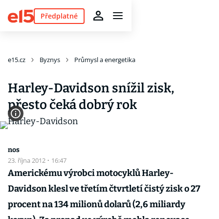
Předplatné
e15.cz
Byznys
Průmysl a energetika
Harley-Davidson snížil zisk,
přesto čeká dobrý rok
nos
23. října 2012
·
16:47
Americkému výrobci motocyklů Harley-
Davidson klesl ve třetím čtvrtletí čistý zisk o 27
procent na 134 milionů dolarů (2,6 miliardy