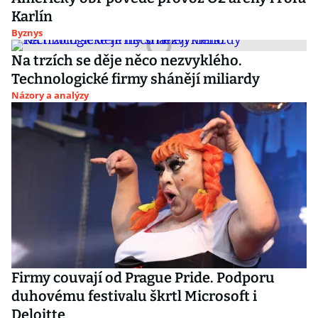
Karlín
Byznys
Na trzích se děje něco nezvyklého.
Technologické firmy shánějí miliardy
Názory a analýzy
Firmy couvají od Prague Pride. Podporu
duhovému festivalu škrtl Microsoft i
Deloitte