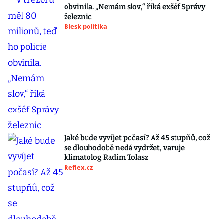
obvinila. „Nemám slov,“ říká exšéf Správy
železnic
Blesk politika
Jaké bude vyvíjet počasí? Až 45 stupňů, což
se dlouhodobě nedá vydržet, varuje
klimatolog Radim Tolasz
Reflex.cz