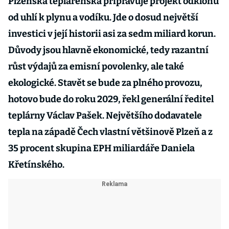
Plzeňská teplárenská připravuje projekt odklonu
od uhlí k plynu a vodíku. Jde o dosud největší
investici v její historii asi za sedm miliard korun.
Důvody jsou hlavně ekonomické, tedy razantní
růst výdajů za emisní povolenky, ale také
ekologické. Stavět se bude za plného provozu,
hotovo bude do roku 2029, řekl generální ředitel
teplárny Václav Pašek. Největšího dodavatele
tepla na západě Čech vlastní většinově Plzeň a z
35 procent skupina EPH miliardáře Daniela
Křetínského.