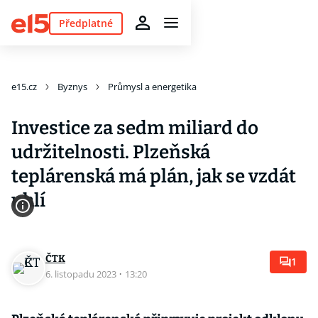
Předplatné
e15.cz
Byznys
Průmysl a energetika
Investice za sedm miliard do
udržitelnosti. Plzeňská
teplárenská má plán, jak se vzdát
uhlí
ČTK
1
6. listopadu 2023
·
13:20