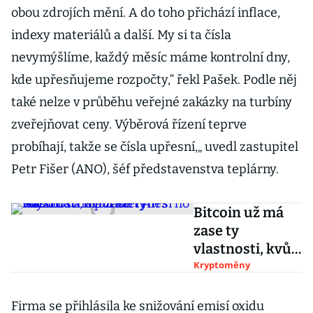
obou zdrojích mění. A do toho přichází inflace,
indexy materiálů a další. My si ta čísla
nevymýšlíme, každý měsíc máme kontrolní dny,
kde upřesňujeme rozpočty,“ řekl Pašek. Podle něj
také nelze v průběhu veřejné zakázky na turbíny
zveřejňovat ceny. Výběrová řízení teprve
probíhají, takže se čísla upřesní,„ uvedl zastupitel
Petr Fišer (ANO), šéf představenstva teplárny.
Bitcoin už má
zase ty
vlastnosti, kvůli
kterým si ho
Kryptoměny
kdysi dávno
pořídil i Aleš
Firma se přihlásila ke snižování emisí oxidu