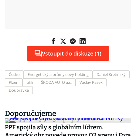
Vstoupit do diskuze (1)
Česko
Energetický a průmyslový holding
Daniel Křetínský
Plzeň
uhlí
ŠKODA AUTO a.s.
Václav Pašek
Doubravka
Doporučujeme
PPF spojila síly s globálním lídrem.
Americký obr povede provoz O2 areny i Fora