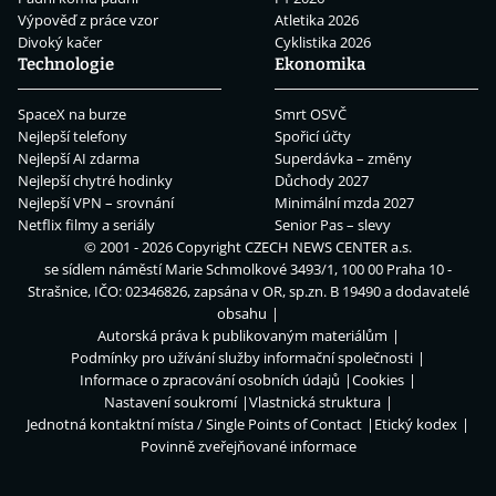
Výpověď z práce vzor
Atletika 2026
Divoký kačer
Cyklistika 2026
Technologie
Ekonomika
SpaceX na burze
Smrt OSVČ
Nejlepší telefony
Spořicí účty
Nejlepší AI zdarma
Superdávka – změny
Nejlepší chytré hodinky
Důchody 2027
Nejlepší VPN – srovnání
Minimální mzda 2027
Netflix filmy a seriály
Senior Pas – slevy
© 2001 - 2026 Copyright
CZECH NEWS CENTER a.s.
se sídlem náměstí Marie Schmolkové 3493/1, 100 00 Praha 10 -
Strašnice, IČO: 02346826, zapsána v OR, sp.zn. B 19490 a dodavatelé
obsahu
Autorská práva k publikovaným materiálům
Podmínky pro užívání služby informační společnosti
Informace o zpracování osobních údajů
Cookies
Nastavení soukromí
Vlastnická struktura
Jednotná kontaktní místa / Single Points of Contact
Etický kodex
Povinně zveřejňované informace