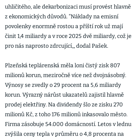
Michl
uhličitého, ale dekarbonizaci musí provést hlavně
z ekonomických důvodů. “Náklady na emisní
povolenky enormně rostou a příští rok už mají
činit 1,4 miliardy a v roce 2025 dvě miliardy, což je
pro nás naprosto zdrcující,„ dodal Pašek.
Plzeňská teplárenská měla loni čistý zisk 807
milionů korun, meziročně více než dvojnásobný.
Výnosy se zvedly o 29 procent na 5,6 miliardy
korun. Výrazný nárůst ukazatelů zajistil hlavně
prodej elektřiny. Na dividendy šlo ze zisku 270
milionů Kč, z toho 176 milionů inkasovalo město.
Firma zásobuje 54.000 domácností. Letos v lednu
zvýšila ceny tepla v průměru o 4,8 procenta na