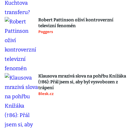
Robert Pattinson oživí kontroverzní
televizní fenomén
Poggers
Klausova mrazivá slova na pohřbu Knížáka
(†86): Přál jsem si, aby byl vysvobozen z
trápení
Blesk.cz