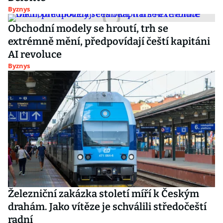
Byznys
Obchodní modely se hroutí, trh se
extrémně mění, předpovídají čeští kapitáni
AI revoluce
Byznys
Železniční zakázka století míří k Českým
drahám. Jako vítěze je schválili středočeští
radní