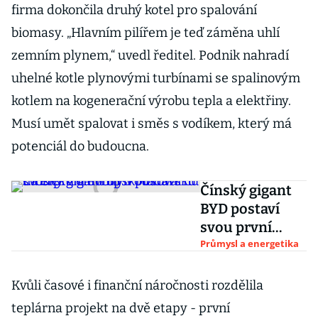
firma dokončila druhý kotel pro spalování
biomasy. „Hlavním pilířem je teď záměna uhlí
zemním plynem,“ uvedl ředitel. Podnik nahradí
uhelné kotle plynovými turbínami se spalinovým
kotlem na kogenerační výrobu tepla a elektřiny.
Musí umět spalovat i směs s vodíkem, který má
potenciál do budoucna.
Čínský gigant
BYD postaví
svou první
evropskou
Průmysl a energetika
továrnu na
elektromobily v
Kvůli časové i finanční náročnosti rozdělila
Maďarsku
teplárna projekt na dvě etapy - první