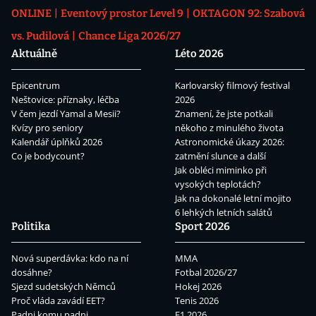
ONLINE
Eventový prostor Level 9
OKTAGON 92: Szabová
vs. Pudilová
Chance Liga 2026/27
Aktuálně
Léto 2026
Epicentrum
Karlovarský filmový festival
Neštovice: příznaky, léčba
2026
V čem jezdí Yamal a Mesii?
Znamení, že jste potkali
Kvízy pro seniory
někoho z minulého života
Kalendář úplňků 2026
Astronomické úkazy 2026:
Co je bodycount?
zatmění slunce a další
Jak obléci miminko při
vysokých teplotách?
Jak na dokonalé letní mojito
6 lehkých letních salátů
Politika
Sport 2026
Nová superdávka: kdo na ní
MMA
dosáhne?
Fotbal 2026/27
Sjezd sudetských Němců
Hokej 2026
Proč vláda zavádí EET?
Tenis 2026
Padni komu padni
F1 2026