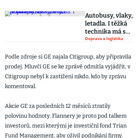
Autobusy, vlaky,
letadla. I těžká
technika má své
impozantní
Doprava a logistika
hřbitovy,
podívejte se
Podle zdroje si GE najala Citigroup, aby připravila
prodej. Mluvčí GE se ke zprávě odmítla vyjádřit, v
Citigroup nebyl k zastižení nikdo, kdo by zprávu
komentoval.
Akcie GE za posledních 12 měsíců ztratily
polovinu hodnoty. Flannery je proto pod talkem
investorů, mezi kterými je investiční fond Trian
Fund Management, aby oživil podnikání firmy.