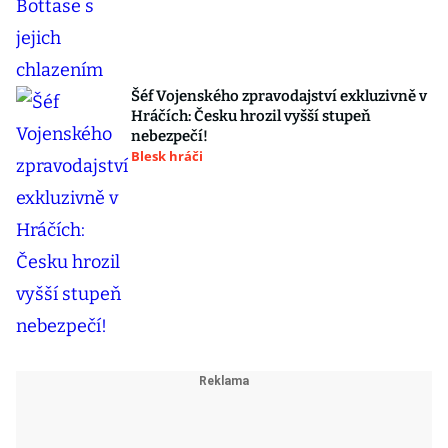
Šéf Vojenského zpravodajství exkluzivně v
Hráčích: Česku hrozil vyšší stupeň
nebezpečí!
Blesk hráči