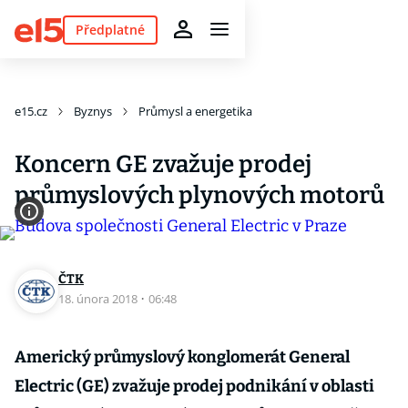
Předplatné
e15.cz
Byznys
Průmysl a energetika
Koncern GE zvažuje prodej
průmyslových plynových motorů
ČTK
18. února 2018
·
06:48
Americký průmyslový konglomerát General
Electric (GE) zvažuje prodej podnikání v oblasti