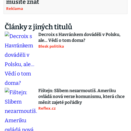
musíte znát
Reklama
Články z jiných titulů
Decroix s Havránkem dováděli v Polsku,
ale… Vědí o tom doma?
Blesk politika
Fištejn: Slibem nezarmoutíš. Ameriku
ovládá nová verze komunismu, která chce
měnit zajeté pořádky
Reflex.cz