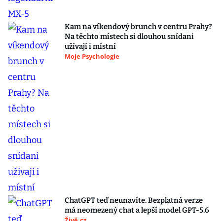
Kam na víkendový brunch v centru Prahy?
Na těchto místech si dlouhou snídani
užívají i místní
Moje Psychologie
ChatGPT teď neunavíte. Bezplatná verze
má neomezený chat a lepší model GPT-5.6
Živě.cz