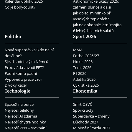
Kalendář úplňků 2026
Astronomické úkazy 2026:
Co je bodycount?
zatmění slunce a další
Jak obléci miminko při
vysokých teplotách?
Jak na dokonalé letní mojito
6 lehkých letních salátů
Politika
Sport 2026
Nová superdávka: kdo na ní
MMA
dosáhne?
Fotbal 2026/27
Sjezd sudetských Němců
Hokej 2026
Proč vláda zavádí EET?
Tenis 2026
Padni komu padni
F1 2026
Výpověď z práce vzor
Atletika 2026
Divoký kačer
Cyklistika 2026
Technologie
Ekonomika
SpaceX na burze
Smrt OSVČ
Nejlepší telefony
Spořicí účty
Nejlepší AI zdarma
Superdávka – změny
Nejlepší chytré hodinky
Důchody 2027
Nejlepší VPN – srovnání
Minimální mzda 2027