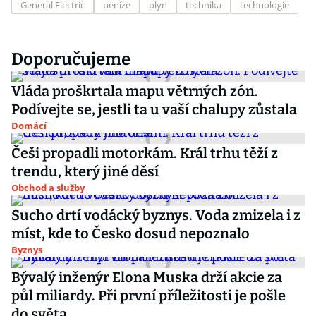
General Electric
peníze
plyn
technika
technologie
Doporučujeme
Vláda proškrtala mapu větrných zón.
Podívejte se, jestli ta u vaší chalupy zůstala
Domácí
Češi propadli motorkám. Král trhu těží z
trendu, který jiné děsí
Obchod a služby
Sucho drtí vodácký byznys. Voda zmizela i z
míst, kde to Česko dosud nepoznalo
Byznys
Bývalý inženýr Elona Muska drží akcie za
půl miliardy. Při první příležitosti je pošle
do světa