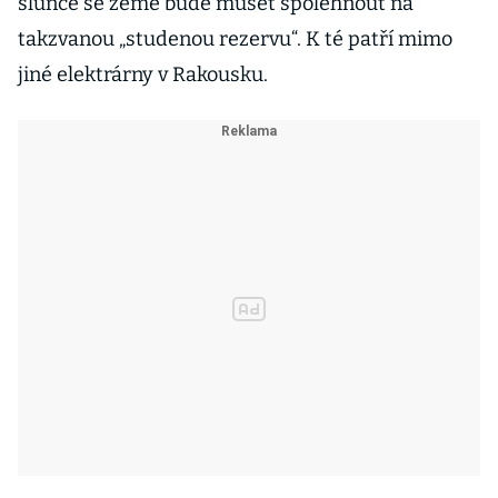
slunce se země bude muset spolehnout na
takzvanou „studenou rezervu“. K té patří mimo
jiné elektrárny v Rakousku.