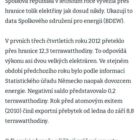
Spolková republika v letošním roce vyvezla přes
hranice tolik elektřiny jak dosud nikdy. Ukazují to
data Spolkového sdružení pro energii (BDEW).
V prvních třech čtvrtletích roku 2012 přeteklo
přes hranice 12,3 terrawatthodiny. To odpovídá
výkonu asi dvou velkých elektráren. Ve stejném
období předchozího roku bylo podle informací
Statistického úřadu Německo naopak dovozcem
energie. Negativní saldo představovalo 0,2
terrawatthodiny. Rok před atomovým exitem
(2010) činil exportní přebytek od ledna do září 8,8
terrawatthodiny.