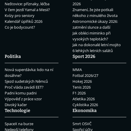
Neštovice: příznaky, léčba
2026
V čem jezdí Yamal a Mesii?
Znamení, že jste potkali
Kvízy pro seniory
někoho z minulého života
Kalendář úplňků 2026
Astronomické úkazy 2026:
Co je bodycount?
zatmění slunce a další
Jak obléci miminko při
vysokých teplotách?
Jak na dokonalé letní mojito
6 lehkých letních salátů
Politika
Sport 2026
Nová superdávka: kdo na ní
MMA
dosáhne?
Fotbal 2026/27
Sjezd sudetských Němců
Hokej 2026
Proč vláda zavádí EET?
Tenis 2026
Padni komu padni
F1 2026
Výpověď z práce vzor
Atletika 2026
Divoký kačer
Cyklistika 2026
Technologie
Ekonomika
SpaceX na burze
Smrt OSVČ
Nejlepší telefony
Spořicí účty