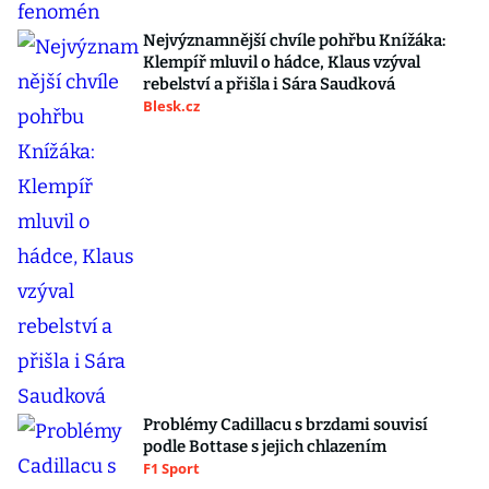
Nejvýznamnější chvíle pohřbu Knížáka:
Klempíř mluvil o hádce, Klaus vzýval
rebelství a přišla i Sára Saudková
Blesk.cz
Problémy Cadillacu s brzdami souvisí
podle Bottase s jejich chlazením
F1 Sport