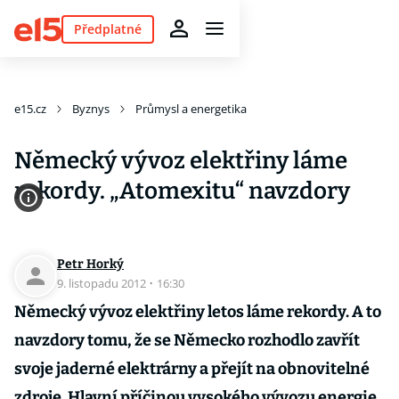
Předplatné
e15.cz
Byznys
Průmysl a energetika
Německý vývoz elektřiny láme
rekordy. „Atomexitu“ navzdory
Petr Horký
9. listopadu 2012
·
16:30
Německý vývoz elektřiny letos láme rekordy. A to
navzdory tomu, že se Německo rozhodlo zavřít
svoje jaderné elektrárny a přejít na obnovitelné
zdroje. Hlavní příčinou vysokého vývozu energie