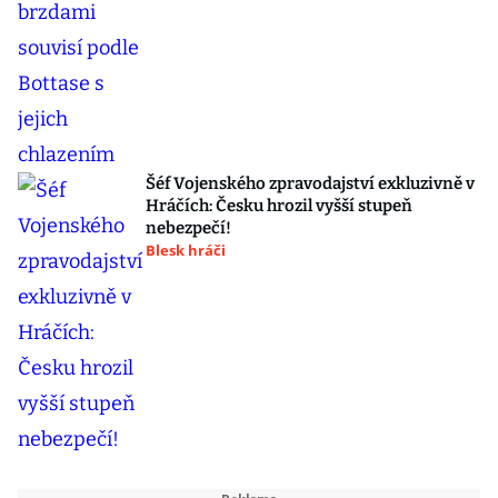
Šéf Vojenského zpravodajství exkluzivně v
Hráčích: Česku hrozil vyšší stupeň
nebezpečí!
Blesk hráči