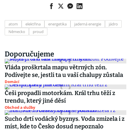
atom
elektřina
energetika
jaderná energie
jádro
Německo
proud
Doporučujeme
Vláda proškrtala mapu větrných zón.
Podívejte se, jestli ta u vaší chalupy zůstala
Domácí
Češi propadli motorkám. Král trhu těží z
trendu, který jiné děsí
Obchod a služby
Sucho drtí vodácký byznys. Voda zmizela i z
míst, kde to Česko dosud nepoznalo