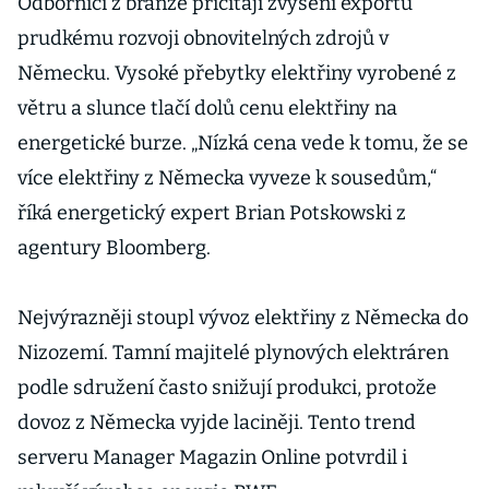
Odborníci z branže přičítají zvýšení exportu
prudkému rozvoji obnovitelných zdrojů v
Německu. Vysoké přebytky elektřiny vyrobené z
větru a slunce tlačí dolů cenu elektřiny na
energetické burze. „Nízká cena vede k tomu, že se
více elektřiny z Německa vyveze k sousedům,“
říká energetický expert Brian Potskowski z
agentury Bloomberg.
Nejvýrazněji stoupl vývoz elektřiny z Německa do
Nizozemí. Tamní majitelé plynových elektráren
podle sdružení často snižují produkci, protože
dovoz z Německa vyjde laciněji. Tento trend
serveru Manager Magazin Online potvrdil i