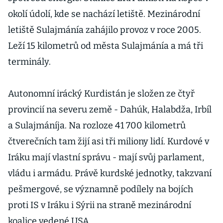
okolí údolí, kde se nachází letiště. Mezinárodní
letiště Sulajmánía zahájilo provoz v roce 2005.
Leží 15 kilometrů od města Sulajmánía a má tři
terminály.
Autonomní irácký Kurdistán je složen ze čtyř
provincií na severu země - Dahúk, Halabdža, Irbíl
a Sulajmáníja. Na rozloze 41 700 kilometrů
čtverečních tam žijí asi tři miliony lidí. Kurdové v
Iráku mají vlastní správu - mají svůj parlament,
vládu i armádu. Právě kurdské jednotky, takzvaní
pešmergové, se významně podílely na bojích
proti IS v Iráku i Sýrii na straně mezinárodní
koalice vedené USA.