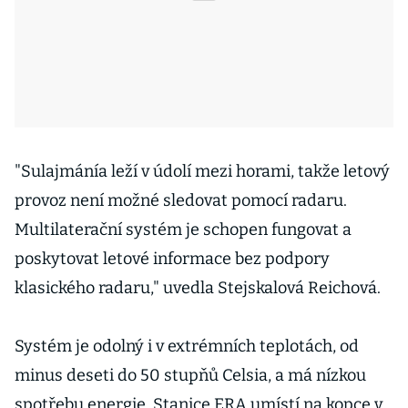
"Sulajmánía leží v údolí mezi horami, takže letový
provoz není možné sledovat pomocí radaru.
Multilaterační systém je schopen fungovat a
poskytovat letové informace bez podpory
klasického radaru," uvedla Stejskalová Reichová.
Systém je odolný i v extrémních teplotách, od
minus deseti do 50 stupňů Celsia, a má nízkou
spotřebu energie. Stanice ERA umístí na kopce v