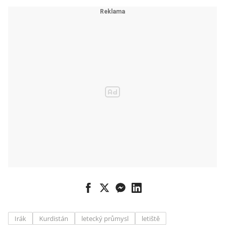
Irák
Kurdistán
letecký průmysl
letiště