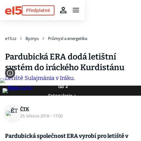
Předplatné
e15.cz
Byznys
Průmysl a energetika
Pardubická ERA dodá letištní
systém do iráckého Kurdistánu
2
Fotogalerie
ČTK
25. března 2018
·
17:00
Pardubická společnost ERA vyrobí pro letiště v