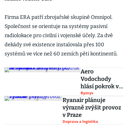
Firma ERA patří zbrojařské skupině Omnipol.
Společnost se orientuje na systémy pasivní
radiolokace pro civilní i vojenské účely. Za dvě
dekády své existence instalovala přes 100
systémů ve více než 60 zemích pěti kontinentů.
Aero
Vodochody
hlásí pokrok ve
vývoji nového
Byznys
Ryanair plánuje
letounu, firma
výrazně zvýšit provoz
získala důležitý
v Praze
certifikát
Doprava a logistika