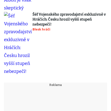
Šéf Vojenského zpravodajství exkluzivně v
Hráčích: Česku hrozil vyšší stupeň
nebezpečí!
Blesk hráči