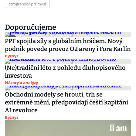
strojírenský průmysl
Doporučujeme
PPF spojila síly s globálním hráčem. Nový
podnik povede provoz O2 areny i Fora Karlín
Byznys
(Ne)tradiční léto z pohledu dluhopisového
investora
Názory a analýzy
Obchodní modely se hroutí, trh se
extrémně mění, předpovídají čeští kapitáni
AI revoluce
Byznys