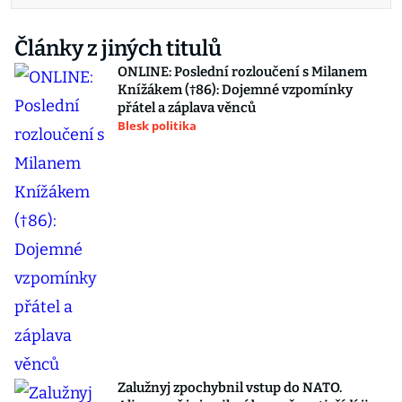
Články z jiných titulů
ONLINE: Poslední rozloučení s Milanem
Knížákem (†86): Dojemné vzpomínky
přátel a záplava věnců
Blesk politika
Zalužnyj zpochybnil vstup do NATO.