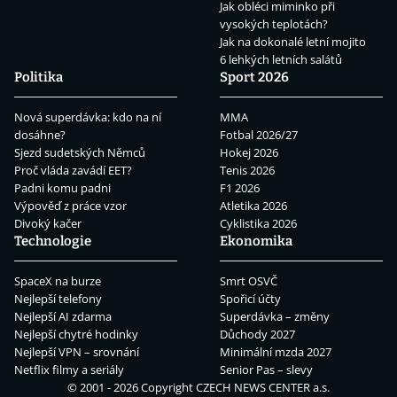
Jak obléci miminko při
vysokých teplotách?
Jak na dokonalé letní mojito
6 lehkých letních salátů
Politika
Sport 2026
Nová superdávka: kdo na ní
MMA
dosáhne?
Fotbal 2026/27
Sjezd sudetských Němců
Hokej 2026
Proč vláda zavádí EET?
Tenis 2026
Padni komu padni
F1 2026
Výpověď z práce vzor
Atletika 2026
Divoký kačer
Cyklistika 2026
Technologie
Ekonomika
SpaceX na burze
Smrt OSVČ
Nejlepší telefony
Spořicí účty
Nejlepší AI zdarma
Superdávka – změny
Nejlepší chytré hodinky
Důchody 2027
Nejlepší VPN – srovnání
Minimální mzda 2027
Netflix filmy a seriály
Senior Pas – slevy
© 2001 - 2026 Copyright
CZECH NEWS CENTER a.s.