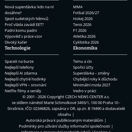
Nová superdávka: kdo na ní
MMA
dosáhne?
Fotbal 2026/27
Sjezd sudetských Němců
Hokej 2026
Proč vláda zavádí EET?
Tenis 2026
Padni komu padni
F1 2026
Výpověď z práce vzor
Atletika 2026
Divoký kačer
Cyklistika 2026
Technologie
Ekonomika
SpaceX na burze
Temu a clo
Nejlepší telefony
Spořicí účty
Nejlepší AI zdarma
Superdávka – změny
Nejlepší chytré hodinky
Chybějící roky k důchodu
Nejlepší VPN – srovnání
Minimální mzda 2027
Netflix filmy a seriály
Vedro v práci
© 2001 - 2026 Copyright
CZECH NEWS CENTER a.s.
se sídlem náměstí Marie Schmolkové 3493/1, 100 00 Praha 10 -
Strašnice, IČO: 02346826, zapsána v OR, sp.zn. B 19490 a dodavatelé
obsahu
Autorská práva k publikovaným materiálům
Podmínky pro užívání služby informační společnosti
Informace o zpracování osobních údajů
Cookies