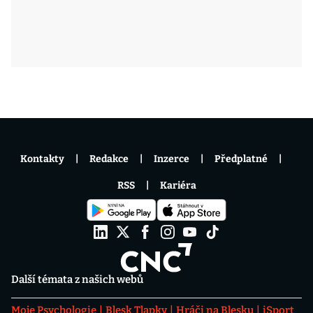
Kontakty
Redakce
Inzerce
Předplatné
RSS
Kariéra
Další témata z našich webů
Moje Psychologie
Blesk Tlapky
Hráči na Blesku
iSport