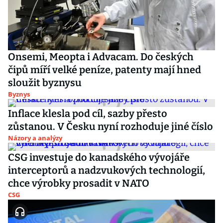
Onsemi, Meopta i Advacam. Do českých
čipů míří velké peníze, patenty mají hned
sloužit byznysu
Byznys
Inflace klesla pod cíl, sazby přesto
zůstanou. V Česku nyní rozhoduje jiné číslo
Názory a analýzy
CSG investuje do kanadského vývojáře
interceptorů a nadzvukových technologií,
chce výrobky prosadit v NATO
CSG