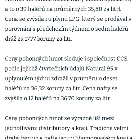
a to o 39 haléřů na průměrných 35,80 za litrl.
Cena se zvýšila i u plynu LPG, který se prodával v
porovnání s předchozím týdnem o sedm haléřů
dráž za 17,77 koruny za litr.
Ceny pohonných hmot sleduje i společnost CCS,
podle jejíchž čtvrtečních údajů Natural 95 v
uplynulém týdnu zdražil v průměru o deset
haléřů na 36,32 koruny za litr. Cena nafty se
zvýšila o 12 haléřů na 36,70 koruny za litr.
Ceny pohonných hmot se výrazně liší mezi
jednotlivými distributory a kraji. Tradičně velmi
drahý benzin a nafta jsou v Jihomoravském kraji a