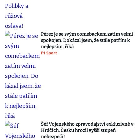
Pérez je se svým comebackem zatím velmi
spokojen. Dokázal jsem, že stále patřím k
nejlepším, říká
F1 Sport
Šéf Vojenského zpravodajství exkluzivně v
Hráčích: Česku hrozil vyšší stupeň
nebezpečí!