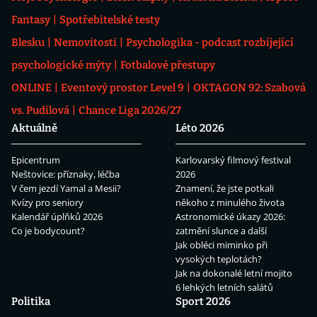
Fantasy
Spotřebitelské testy
Blesku
Nemovitosti
Psychologika - podcast rozbíjející
psychologické mýty
Fotbalové přestupy
ONLINE
Eventový prostor Level 9
OKTAGON 92: Szabová
vs. Pudilová
Chance Liga 2026/27
Aktuálně
Léto 2026
Epicentrum
Karlovarský filmový festival
Neštovice: příznaky, léčba
2026
V čem jezdí Yamal a Mesii?
Znamení, že jste potkali
Kvízy pro seniory
někoho z minulého života
Kalendář úplňků 2026
Astronomické úkazy 2026:
Co je bodycount?
zatmění slunce a další
Jak obléci miminko při
vysokých teplotách?
Jak na dokonalé letní mojito
6 lehkých letních salátů
Politika
Sport 2026