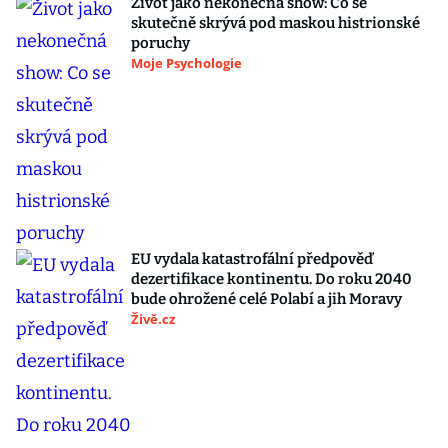
Život jako nekonečná show: Co se
skutečně skrývá pod maskou histrionské
poruchy
Moje Psychologie
EU vydala katastrofální předpověď
dezertifikace kontinentu. Do roku 2040
bude ohrožené celé Polabí a jih Moravy
Živě.cz