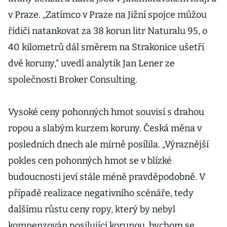
v Praze. „Zatímco v Praze na Jižní spojce můžou
řidiči natankovat za 38 korun litr Naturalu 95, o
40 kilometrů dál směrem na Strakonice ušetří
dvě koruny,“ uvedl analytik Jan Lener ze
společnosti Broker Consulting.
Vysoké ceny pohonných hmot souvisí s drahou
ropou a slabým kurzem koruny. Česká měna v
posledních dnech ale mírně posílila. „Výraznější
pokles cen pohonných hmot se v blízké
budoucnosti jeví stále méně pravděpodobně. V
případě realizace negativního scénáře, tedy
dalšímu růstu ceny ropy, který by nebyl
kompenzován posilující korunou, bychom se