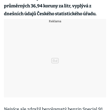
průměrných 36,94 koruny za litr, vyplývá z
dnešních údajů Českého statistického úřadu.
Nejvíce ale zdražil bezolovnatý benzin Special 91,