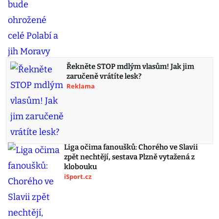
Řekněte STOP mdlým vlasům! Jak jim
zaručeně vrátíte lesk?
Reklama
Liga očima fanoušků: Chorého ve Slavii
zpět nechtějí, sestava Plzně vytažená z
klobouku
iSport.cz