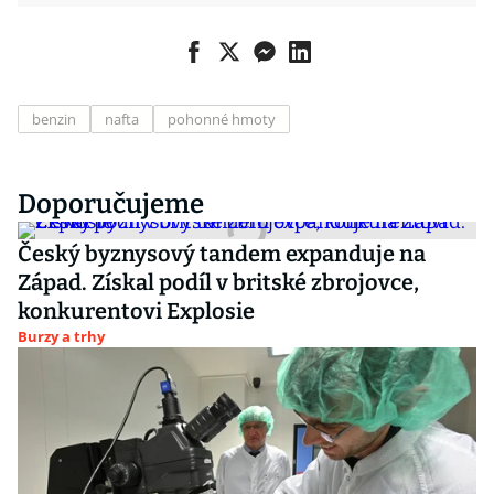
benzin
nafta
pohonné hmoty
Doporučujeme
Český byznysový tandem expanduje na
Západ. Získal podíl v britské zbrojovce,
konkurentovi Explosie
Burzy a trhy