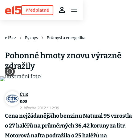
Předplatné
e15.cz
Byznys
Průmysl a energetika
Pohonné hmoty znovu výrazně
zdražily
ČTK
nos
2. března 2012
·
12:39
Cena nejžádanějšího benzinu Natural 95 vzrostla
o 27 haléřů na průměrných 36,42 koruny za litr.
Motorová nafta podražila o 25 haléřů na