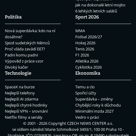
Jak na dokonalé letní mojito
6 lehkých letních salátů
Politika
Sport 2026
Nová superdávka: kdo na ní
MMA
dosáhne?
Fotbal 2026/27
Sjezd sudetských Němců
Hokej 2026
Proč vláda zavádí EET?
Tenis 2026
Padni komu padni
F1 2026
Výpověď z práce vzor
Atletika 2026
Divoký kačer
Cyklistika 2026
Technologie
Ekonomika
SpaceX na burze
Temu a clo
Nejlepší telefony
Spořicí účty
Nejlepší AI zdarma
Superdávka – změny
Nejlepší chytré hodinky
Chybějící roky k důchodu
Nejlepší VPN – srovnání
Minimální mzda 2027
Netflix filmy a seriály
Vedro v práci
© 2001 - 2026 Copyright
CZECH NEWS CENTER a.s.
se sídlem náměstí Marie Schmolkové 3493/1, 100 00 Praha 10 -
Strašnice, IČO: 02346826, zapsána v OR, sp.zn. B 19490 a dodavatelé