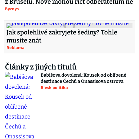
z Bruselu. Nově mohou říct odběratelům ne
Byznys
Jak spolehlivě zakryjete šediny? Tohle
musíte znát
Reklama
Články z jiných titulů
Babišova dovolená: Kousek od oblíbené
destinace Čechů a Onassisova ostrova
Blesk politika