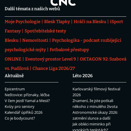
Další témata z našich webů
Moje Psychologie
Blesk Tlapky
Hráči na Blesku
iSport
Fantasy
Spotřebitelské testy
Blesku
Nemovitosti
Psychologika - podcast rozbíjející
psychologické mýty
Fotbalové přestupy
ONLINE
Eventový prostor Level 9
OKTAGON 92: Szabová
vs. Pudilová
Chance Liga 2026/27
Aktuálně
Léto 2026
Epicentrum
Karlovarský filmový festival
Neštovice: příznaky, léčba
2026
V čem jezdí Yamal a Mesii?
Znamení, že jste potkali
Kvízy pro seniory
někoho z minulého života
Kalendář úplňků 2026
Astronomické úkazy 2026:
Co je bodycount?
zatmění slunce a další
Jak obléci miminko při
vysokých teplotách?