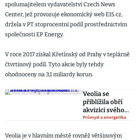
spolumajitelem vydavatelství Czech News
Center, jež provozuje ekonomický web E15.cz,
držela v PT stoprocentní podíl prostřednictvím
společnosti EP Energy.
V roce 2017 získal Křetínský od Prahy v teplárně
čtvrtinový podíl. Tyto akcie byly tehdy
ohodnoceny na 3,1 miliardy korun.
Veolia se
přiblížila obří
akvizici svého
konkurenta.
Průmysl a energetika
Suez se ale tvrdě
brání
Veolia je v hlavním městě rovněž většinovým