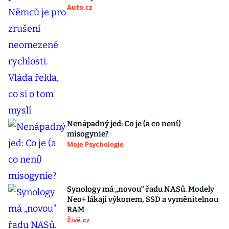
Auto.cz
Nenápadný jed: Co je (a co není)
misogynie?
Moje Psychologie
Synology má „novou“ řadu NASů. Modely
Neo+ lákají výkonem, SSD a vyměnitelnou
RAM
Živě.cz