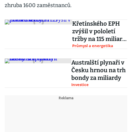
zhruba 1600 zaměstnanců.
Křetínského EPH
zvýšil v pololetí
tržby na 115 miliard
korun
Průmysl a energetika
Australští plynaři v
Česku hrnou na trh
bondy za miliardy
Investice