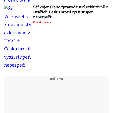
Šéf Vojenského zpravodajství exkluzivně v
Hráčích: Česku hrozil vyšší stupeň
nebezpečí!
Blesk hráči