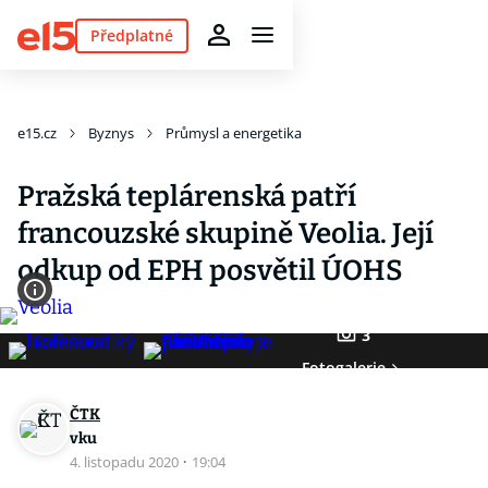
Předplatné
e15.cz
Byznys
Průmysl a energetika
Pražská teplárenská patří
francouzské skupině Veolia. Její
odkup od EPH posvětil ÚOHS
3
Fotogalerie
ČTK
vku
4. listopadu 2020
·
19:04