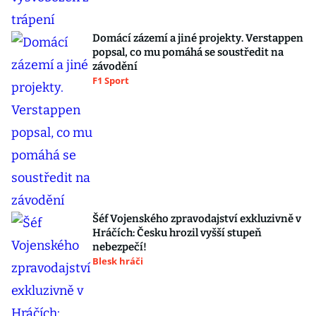
Domácí zázemí a jiné projekty. Verstappen
popsal, co mu pomáhá se soustředit na
závodění
F1 Sport
Šéf Vojenského zpravodajství exkluzivně v
Hráčích: Česku hrozil vyšší stupeň
nebezpečí!
Blesk hráči