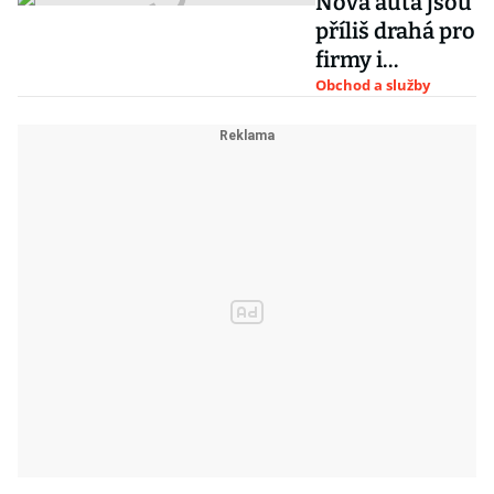
Nová auta jsou
příliš drahá pro
firmy i
domácnosti.
Obchod a služby
Navzdory
slevám
poptávka letos
klesla