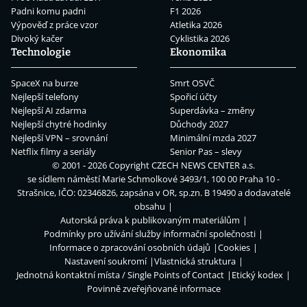
Padni komu padni
F1 2026
Výpověď z práce vzor
Atletika 2026
Divoký kačer
Cyklistika 2026
Technologie
Ekonomika
SpaceX na burze
Smrt OSVČ
Nejlepší telefony
Spořicí účty
Nejlepší AI zdarma
Superdávka – změny
Nejlepší chytré hodinky
Důchody 2027
Nejlepší VPN – srovnání
Minimální mzda 2027
Netflix filmy a seriály
Senior Pas – slevy
© 2001 - 2026 Copyright
CZECH NEWS CENTER a.s.
se sídlem náměstí Marie Schmolkové 3493/1, 100 00 Praha 10 -
Strašnice, IČO: 02346826, zapsána v OR, sp.zn. B 19490 a dodavatelé
obsahu
Autorská práva k publikovaným materiálům
Podmínky pro užívání služby informační společnosti
Informace o zpracování osobních údajů
Cookies
Nastavení soukromí
Vlastnická struktura
Jednotná kontaktní místa / Single Points of Contact
Etický kodex
Povinně zveřejňované informace