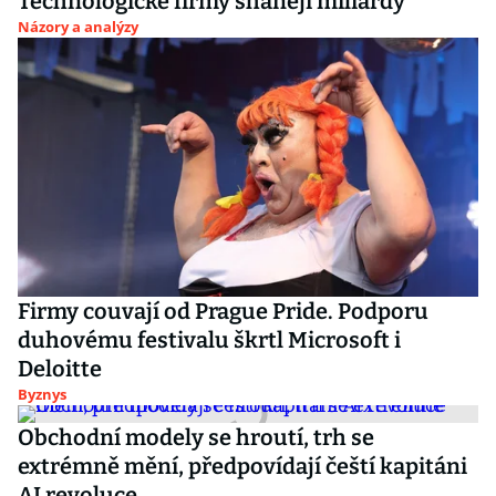
Technologické firmy shánějí miliardy
Názory a analýzy
Firmy couvají od Prague Pride. Podporu
duhovému festivalu škrtl Microsoft i
Deloitte
Byznys
Obchodní modely se hroutí, trh se
extrémně mění, předpovídají čeští kapitáni
AI revoluce