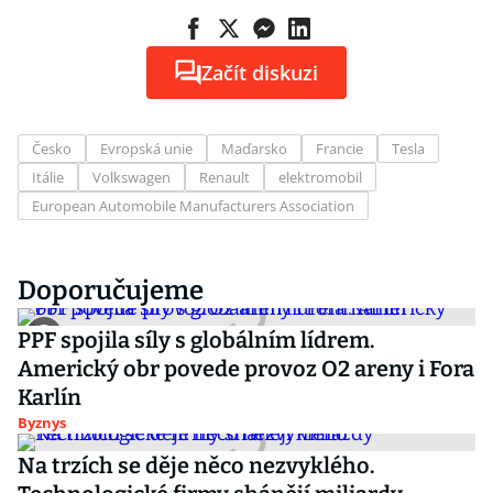
Začít diskuzi
Česko
Evropská unie
Maďarsko
Francie
Tesla
Itálie
Volkswagen
Renault
elektromobil
European Automobile Manufacturers Association
Doporučujeme
PPF spojila síly s globálním lídrem.
Americký obr povede provoz O2 areny i Fora
Karlín
Byznys
Na trzích se děje něco nezvyklého.