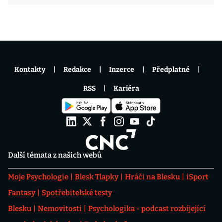
Kontakty
Redakce
Inzerce
Předplatné
RSS
Kariéra
Další témata z našich webů
Moje Psychologie
Blesk Tlapky
Hráči na Blesku
iSport
Fantasy
Spotřebitelské testy
Blesku
Nemovitosti
Psychologika - podcast rozbíjející