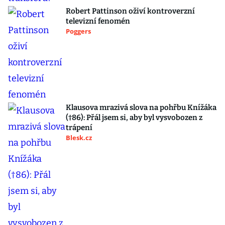
Robert Pattinson oživí kontroverzní
televizní fenomén
Poggers
Klausova mrazivá slova na pohřbu Knížáka
(†86): Přál jsem si, aby byl vysvobozen z
trápení
Blesk.cz