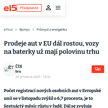
Předplatné
e15.cz
Byznys
Průmysl a energetika
Prodeje aut v EU dál rostou, vozy
na baterky už mají polovinu trhu
ČTK
0
bru
20. prosince 2023
·
10:32
Počet registrací nových osobních aut v Evropské
unii se v listopadu zvýšil o 6,7 procenta, je to
šestnáctý měsíc růstu v řadě. Dál se zvyšuje