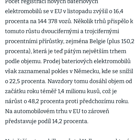
Počet registrací nových bateriových
elektromobilů se v EU v listopadu zvýšil o 16,4
procenta na 144 378 vozů. Několik trhů přispělo k
tomuto růstu dvoucifernými a trojcifernými
procentními přírůstky, zejména Belgie (plus 150,2
procenta), která je teď pátým největším trhem
podle objemu. Prodej bateriových elektromobilů
však zaznamenal pokles v Německu, kde se snížil
o 22,5 procenta. Navzdory tomu dosáhl objem od
začátku roku téměř 1,4 milionu kusů, což je
nárůst o 48,2 procenta proti předchozímu roku.
Na automobilovém trhu v EU to zároveň
představuje podíl 14,2 procenta.