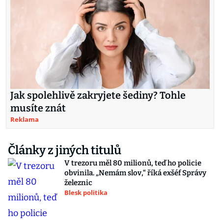
Jak spolehlivě zakryjete šediny? Tohle
musíte znát
Reklama
Články z jiných titulů
V trezoru měl 80 milionů, teď ho policie
obvinila. „Nemám slov,“ říká exšéf Správy
železnic
Blesk politika