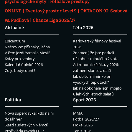
psychologické mýty
Fotbalové přestupy
ONLINE
Eventový prostor Level 9
OKTAGON 92: Szabová
vs. Pudilová
Chance Liga 2026/27
Aktuálně
Léto 2026
Epicentrum
Karlovarský filmový festival
Neštovice: příznaky, léčba
2026
V čem jezdí Yamal a Mesii?
Znamení, že jste potkali
Kvízy pro seniory
někoho z minulého života
Kalendář úplňků 2026
Astronomické úkazy 2026:
Co je bodycount?
zatmění slunce a další
Jak obléci miminko při
vysokých teplotách?
Jak na dokonalé letní mojito
6 lehkých letních salátů
Politika
Sport 2026
Nová superdávka: kdo na ní
MMA
dosáhne?
Fotbal 2026/27
Sjezd sudetských Němců
Hokej 2026
Proč vláda zavádí EET?
Tenis 2026