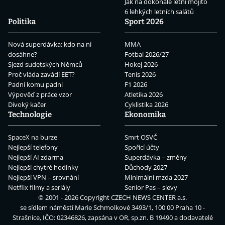
Jak na dokonalé letní mojito
6 lehkých letních salátů
Politika
Sport 2026
Nová superdávka: kdo na ní
MMA
dosáhne?
Fotbal 2026/27
Sjezd sudetských Němců
Hokej 2026
Proč vláda zavádí EET?
Tenis 2026
Padni komu padni
F1 2026
Výpověď z práce vzor
Atletika 2026
Divoký kačer
Cyklistika 2026
Technologie
Ekonomika
SpaceX na burze
Smrt OSVČ
Nejlepší telefony
Spořicí účty
Nejlepší AI zdarma
Superdávka – změny
Nejlepší chytré hodinky
Důchody 2027
Nejlepší VPN – srovnání
Minimální mzda 2027
Netflix filmy a seriály
Senior Pas – slevy
© 2001 - 2026 Copyright
CZECH NEWS CENTER a.s.
se sídlem náměstí Marie Schmolkové 3493/1, 100 00 Praha 10 -
Strašnice, IČO: 02346826, zapsána v OR, sp.zn. B 19490 a dodavatelé