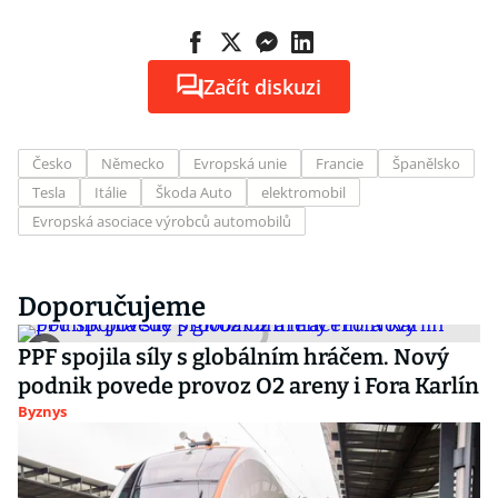
Začít diskuzi
Česko
Německo
Evropská unie
Francie
Španělsko
Tesla
Itálie
Škoda Auto
elektromobil
Evropská asociace výrobců automobilů
Doporučujeme
PPF spojila síly s globálním hráčem. Nový
podnik povede provoz O2 areny i Fora Karlín
Byznys