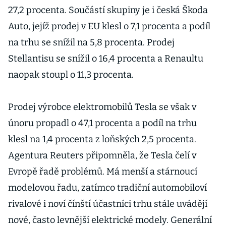
27,2 procenta. Součástí skupiny je i česká Škoda
Auto, jejíž prodej v EU klesl o 7,1 procenta a podíl
na trhu se snížil na 5,8 procenta. Prodej
Stellantisu se snížil o 16,4 procenta a Renaultu
naopak stoupl o 11,3 procenta.
Prodej výrobce elektromobilů Tesla se však v
únoru propadl o 47,1 procenta a podíl na trhu
klesl na 1,4 procenta z loňských 2,5 procenta.
Agentura Reuters připomněla, že Tesla čelí v
Evropě řadě problémů. Má menší a stárnoucí
modelovou řadu, zatímco tradiční automobiloví
rivalové i noví čínští účastníci trhu stále uvádějí
nové, často levnější elektrické modely. Generální