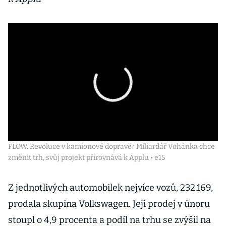
FLOW: Revoluce v kamionové dopravě? Miliardář Vohánka chce
změnit trh, svůj projekt přirovnává k Applu • e15
Z jednotlivých automobilek nejvíce vozů, 232.169,
prodala skupina Volkswagen. Její prodej v únoru
stoupl o 4,9 procenta a podíl na trhu se zvýšil na