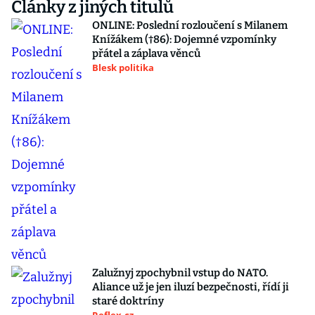
Články z jiných titulů
ONLINE: Poslední rozloučení s Milanem
Knížákem (†86): Dojemné vzpomínky
přátel a záplava věnců
Blesk politika
Zalužnyj zpochybnil vstup do NATO.
Aliance už je jen iluzí bezpečnosti, řídí ji
staré doktríny