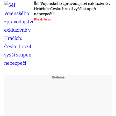
Šéf Vojenského zpravodajství exkluzivně v
Hráčích: Česku hrozil vyšší stupeň
nebezpečí!
Blesk hráči