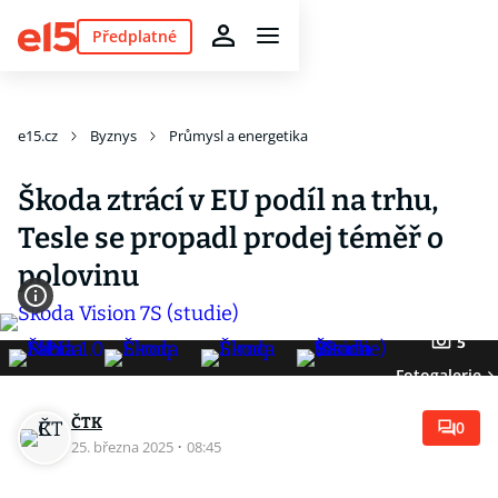
Předplatné
e15.cz
Byznys
Průmysl a energetika
Škoda ztrácí v EU podíl na trhu,
Tesle se propadl prodej téměř o
polovinu
5
Fotogalerie
ČTK
0
25. března 2025
·
08:45