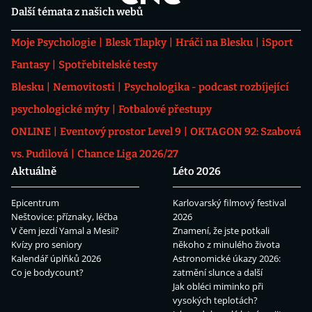
Další témata z našich webů
Moje Psychologie
Blesk Tlapky
Hráči na Blesku
iSport
Fantasy
Spotřebitelské testy
Blesku
Nemovitosti
Psychologika - podcast rozbíjející
psychologické mýty
Fotbalové přestupy
ONLINE
Eventový prostor Level 9
OKTAGON 92: Szabová
vs. Pudilová
Chance Liga 2026/27
Aktuálně
Léto 2026
Epicentrum
Karlovarský filmový festival
Neštovice: příznaky, léčba
2026
V čem jezdí Yamal a Mesii?
Znamení, že jste potkali
Kvízy pro seniory
někoho z minulého života
Kalendář úplňků 2026
Astronomické úkazy 2026:
Co je bodycount?
zatmění slunce a další
Jak obléci miminko při
vysokých teplotách?