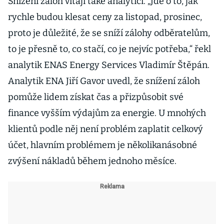
Snížení záloh vítají také analytici. „Jde o to, jak
rychle budou klesat ceny za listopad, prosinec,
proto je důležité, že se sníží zálohy odběratelům,
to je přesně to, co stačí, co je nejvíc potřeba,“ řekl
analytik ENAS Energy Services Vladimír Štěpán.
Analytik ENA Jiří Gavor uvedl, že snížení záloh
pomůže lidem získat čas a přizpůsobit své
finance vyšším výdajům za energie. U mnohých
klientů podle něj není problém zaplatit celkový
účet, hlavním problémem je několikanásobné
zvýšení nákladů během jednoho měsíce.