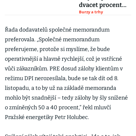
dvacet procent
akcií nizozemské
Burzy a trhy
pošty
Řada dodavatelů společné memorandum
preferovala. „Společné memorandum
preferujeme, protože si myslíme, že bude
operativnější a hlavně rychlejší, což je vstřícné
vůči zákazníkům. PRE dosud zálohy klientům v
režimu DPI nerozesílala, bude se tak dít od 8.
listopadu, a to by už na základě memoranda
mohlo být snadnější – tedy zálohy by šly snížené
o zmíněných 50 a 40 procent,“ řekl mluvčí
Pražské energetiky Petr Holubec.