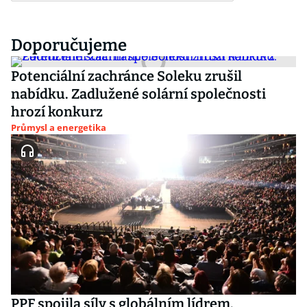
Doporučujeme
Potenciální zachránce Soleku zrušil
nabídku. Zadlužené solární společnosti
hrozí konkurz
Průmysl a energetika
PPF spojila síly s globálním lídrem.