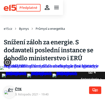
Předplatné
e15.cz
Byznys
Průmysl a energetika
Snížení záloh za energie. S
dodavateli poslední instance se
dohodlo ministerstvo i ERÚ
4
Fotogalerie
ČTK
0
3. listopadu 2021
·
19:40