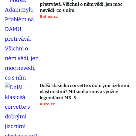
přetrvává. Všichni o něm vědí, jen moc
nevědí, co s ním
Reflex.cz
Další klasická corvette s dobrými jízdními
vlastnostmi? Mitsuoka znovu využije
legendární MX-5
Auto.cz