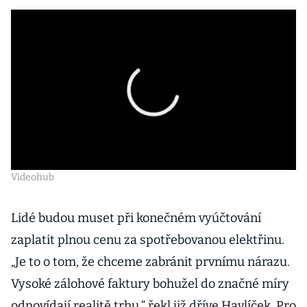
Videohub
Lidé budou muset při konečném vyúčtování
zaplatit plnou cenu za spotřebovanou elektřinu.
„Je to o tom, že chceme zabránit prvnímu nárazu.
Vysoké zálohové faktury bohužel do značné míry
odpovídají realitě trhu,“ řekl již dříve Havlíček. Pro