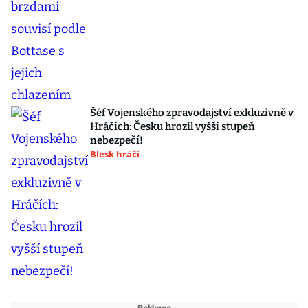
Šéf Vojenského zpravodajství exkluzivně v
Hráčích: Česku hrozil vyšší stupeň
nebezpečí!
Blesk hráči