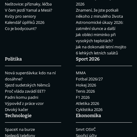
Neštovice: příznaky, léčba
2026
V čem jezdí Yamal a Mesii?
Znamení, že jste potkali
Kvízy pro seniory
někoho z minulého života
Kalendář úplňků 2026
Astronomické úkazy 2026:
Co je bodycount?
zatmění slunce a další
Jak obléci miminko při
vysokých teplotách?
Jak na dokonalé letní mojito
6 lehkých letních salátů
Politika
Sport 2026
Nová superdávka: kdo na ní
MMA
dosáhne?
Fotbal 2026/27
Sjezd sudetských Němců
Hokej 2026
Proč vláda zavádí EET?
Tenis 2026
Padni komu padni
F1 2026
Výpověď z práce vzor
Atletika 2026
Divoký kačer
Cyklistika 2026
Technologie
Ekonomika
SpaceX na burze
Smrt OSVČ
Nejlepší telefony
Spořicí účty