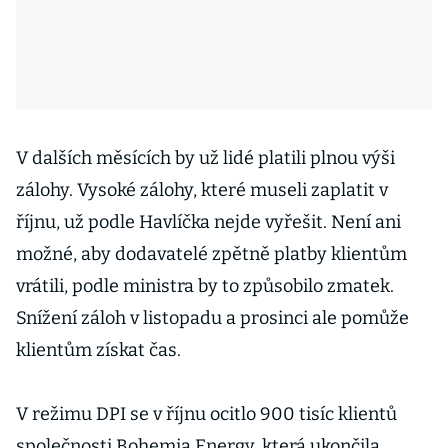
V dalších měsících by už lidé platili plnou výši
zálohy. Vysoké zálohy, které museli zaplatit v
říjnu, už podle Havlíčka nejde vyřešit. Není ani
možné, aby dodavatelé zpětně platby klientům
vrátili, podle ministra by to způsobilo zmatek.
Snížení záloh v listopadu a prosinci ale pomůže
klientům získat čas.
V režimu DPI se v říjnu ocitlo 900 tisíc klientů
společnosti Bohemia Energy, která ukončila