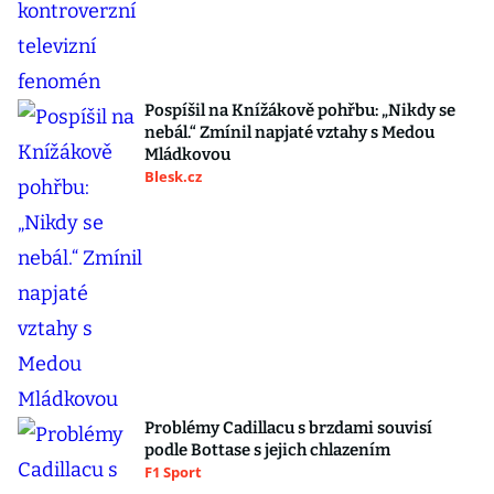
Pospíšil na Knížákově pohřbu: „Nikdy se
nebál.“ Zmínil napjaté vztahy s Medou
Mládkovou
Blesk.cz
Problémy Cadillacu s brzdami souvisí
podle Bottase s jejich chlazením
F1 Sport