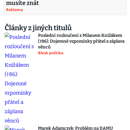
musíte znát
Reklama
Články z jiných titulů
Poslední rozloučení s Milanem Knížákem
(†86): Dojemné vzpomínky přátel a záplava
věnců
Blesk politika
Marek Adamczyk: Problém na DAMU