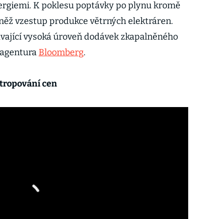
rgiemi. K poklesu poptávky po plynu kromě
vněž vzestup produkce větrných elektráren.
vávající vysoká úroveň dodávek zkapalněného
 agentura
Bloomberg
.
stropování cen