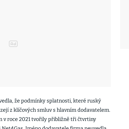
edla, že podmínky splatnosti, které ruský
zejí z klíčových smluv s hlavním dodavatelem.
v roce 2021 tvořily přibližně tři čtvrtiny
i Net4Gas. Jméno dodavatele firma neuvedla,