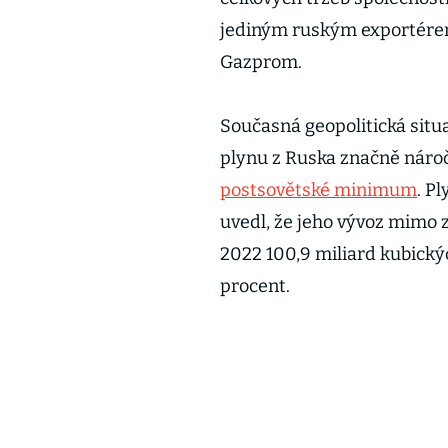
jediným ruským exportérem 
Gazprom.
Současná geopolitická situa
plynu z Ruska značně nároč
postsovětské minimum
. P
uvedl, že jeho vývoz mimo 
2022 100,9 miliard kubický
procent.