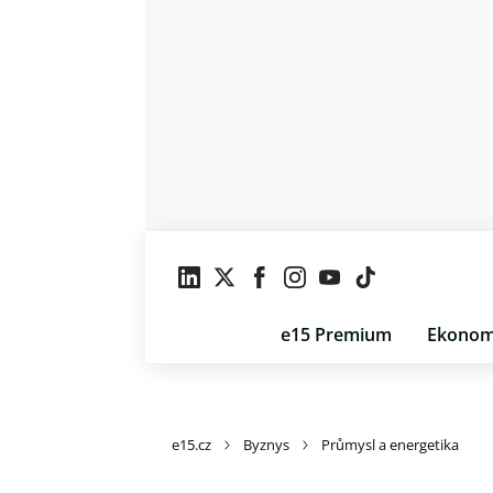
e15 Premium
Ekonom
e15.cz
Byznys
Průmysl a energetika