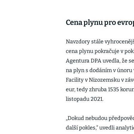
Cena plynu pro evro
Navzdory stále vyhroceněj
cena plynu pokračuje v pok
Agentura DPA uvedla, že s
na plyn s dodáním v únoru 
Facility v Nizozemsku v záv
eur, tedy zhruba 1535 koru
listopadu 2021.
„Dokud nebudou předpovědi
další pokles,“ uvedli analy