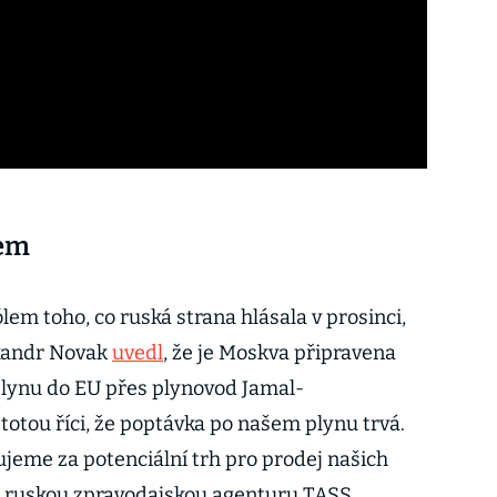
lem
lem toho, co ruská strana hlásala v prosinci,
exandr Novak
uvedl
, že je Moskva připravena
lynu do EU přes plynovod Jamal-
totou říci, že poptávka po našem plynu trvá.
jeme za potenciální trh pro prodej našich
o ruskou zpravodajskou agenturu TASS.