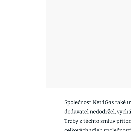
Společnost Net4Gas také uv
dodavatel nedodržel, vychá
Tržby z těchto smluv přitom 
celkových tržeb společnost