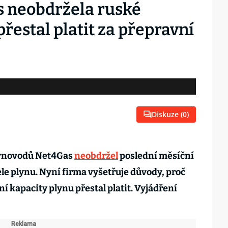
s neobdržela ruské
přestal platit za přepravní
Diskuze (
0
)
lynovodů Net4Gas
neobdržel
poslední měsíční
le plynu. Nyní firma vyšetřuje důvody, proč
í kapacity plynu přestal platit. Vyjádření