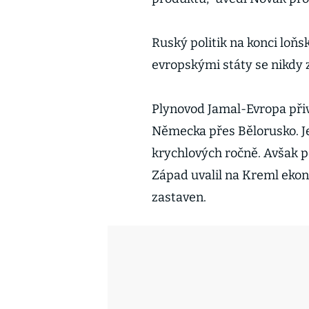
Ruský politik na konci loň
evropskými státy se nikdy z
Plynovod Jamal-Evropa přiv
Německa přes Bělorusko. Je
krychlových ročně. Avšak po
Západ uvalil na Kreml ekon
zastaven.