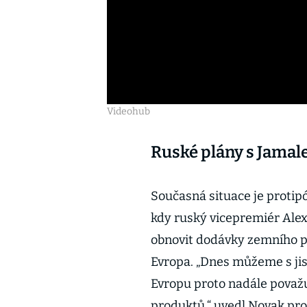
Videohub
Ruské plány s Jama
Současná situace je protipó
kdy ruský vicepremiér Al
obnovit dodávky zemního p
Evropa. „Dnes můžeme s jis
Evropu proto nadále považu
produktů,“ uvedl Novak pr