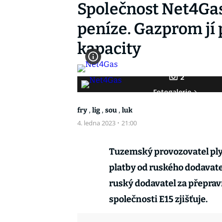
Společnost Net4Ga
peníze. Gazprom jí 
kapacity
2
Fotogalerie
,
,
,
fry
lig
sou
luk
4. ledna 2023
·
21:00
Tuzemský provozovatel p
platby od ruského dodavate
ruský dodavatel za přepravn
společnosti E15 zjišťuje.