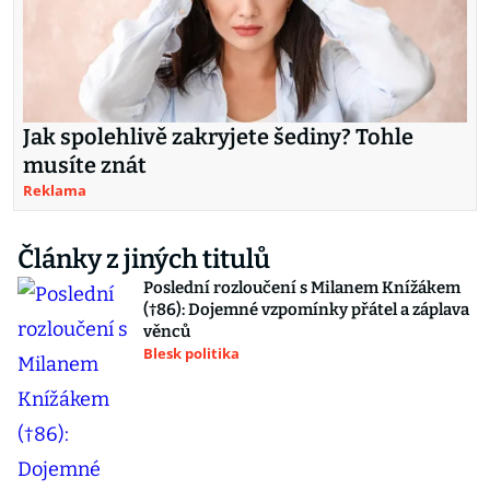
Jak spolehlivě zakryjete šediny? Tohle
musíte znát
Reklama
Články z jiných titulů
Poslední rozloučení s Milanem Knížákem
(†86): Dojemné vzpomínky přátel a záplava
věnců
Blesk politika