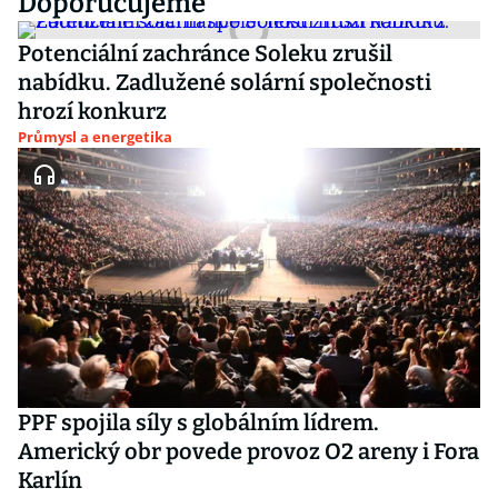
Doporučujeme
Potenciální zachránce Soleku zrušil
nabídku. Zadlužené solární společnosti
hrozí konkurz
Průmysl a energetika
PPF spojila síly s globálním lídrem.
Americký obr povede provoz O2 areny i Fora
Karlín