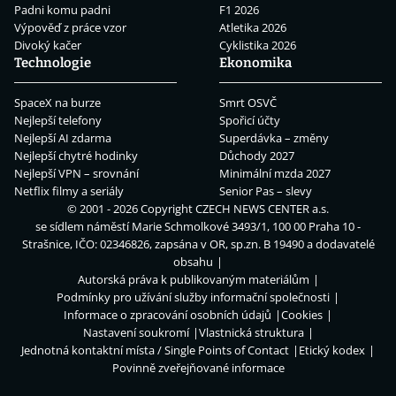
Padni komu padni
F1 2026
Výpověď z práce vzor
Atletika 2026
Divoký kačer
Cyklistika 2026
Technologie
Ekonomika
SpaceX na burze
Smrt OSVČ
Nejlepší telefony
Spořicí účty
Nejlepší AI zdarma
Superdávka – změny
Nejlepší chytré hodinky
Důchody 2027
Nejlepší VPN – srovnání
Minimální mzda 2027
Netflix filmy a seriály
Senior Pas – slevy
© 2001 - 2026 Copyright
CZECH NEWS CENTER a.s.
se sídlem náměstí Marie Schmolkové 3493/1, 100 00 Praha 10 -
Strašnice, IČO: 02346826, zapsána v OR, sp.zn. B 19490 a dodavatelé
obsahu
Autorská práva k publikovaným materiálům
Podmínky pro užívání služby informační společnosti
Informace o zpracování osobních údajů
Cookies
Nastavení soukromí
Vlastnická struktura
Jednotná kontaktní místa / Single Points of Contact
Etický kodex
Povinně zveřejňované informace