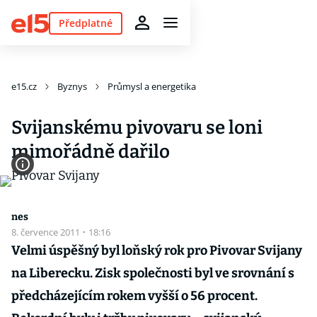
Předplatné
e15.cz
Byznys
Průmysl a energetika
Svijanskému pivovaru se loni
mimořádně dařilo
nes
8. července 2011
·
18:16
Velmi úspěšný byl loňský rok pro Pivovar Svijany
na Liberecku. Zisk společnosti byl ve srovnání s
předcházejícím rokem vyšší o 56 procent.