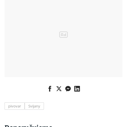
pivovar
Svijany