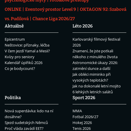
ONLINE
Eventový prostor Level 9
OKTAGON 92: Szabová
vs. Pudilová
Chance Liga 2026/27
Aktuálně
Léto 2026
Epicentrum
Karlovarský filmový festival
Neštovice: příznaky, léčba
2026
V čem jezdí Yamal a Mesii?
Znamení, že jste potkali
Kvízy pro seniory
někoho z minulého života
Kalendář úplňků 2026
Astronomické úkazy 2026:
Co je bodycount?
zatmění slunce a další
Jak obléci miminko při
vysokých teplotách?
Jak na dokonalé letní mojito
6 lehkých letních salátů
Politika
Sport 2026
Nová superdávka: kdo na ní
MMA
dosáhne?
Fotbal 2026/27
Sjezd sudetských Němců
Hokej 2026
Proč vláda zavádí EET?
Tenis 2026