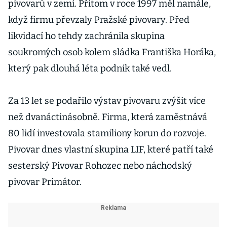
pivovarů v zemi. Přitom v roce 1997 měl namále,
když firmu převzaly Pražské pivovary. Před
likvidací ho tehdy zachránila skupina
soukromých osob kolem sládka Františka Horáka,
který pak dlouhá léta podnik také vedl.
Za 13 let se podařilo výstav pivovaru zvýšit více
než dvanáctinásobně. Firma, která zaměstnává
80 lidí investovala stamiliony korun do rozvoje.
Pivovar dnes vlastní skupina LIF, které patří také
sesterský Pivovar Rohozec nebo náchodský
pivovar Primátor.