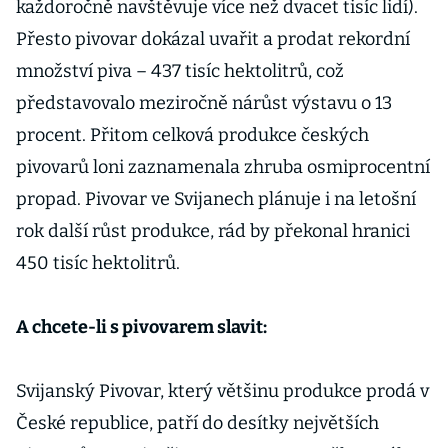
každoročně navštěvuje více než dvacet tisíc lidí).
Přesto pivovar dokázal uvařit a prodat rekordní
množství piva – 437 tisíc hektolitrů, což
představovalo meziročně nárůst výstavu o 13
procent. Přitom celková produkce českých
pivovarů loni zaznamenala zhruba osmiprocentní
propad. Pivovar ve Svijanech plánuje i na letošní
rok další růst produkce, rád by překonal hranici
450 tisíc hektolitrů.
A chcete-li s pivovarem slavit:
Svijanský Pivovar, který většinu produkce prodá v
České republice, patří do desítky největších