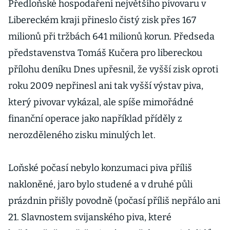
Předloňské hospodaření největšího pivovaru v
Libereckém kraji přineslo čistý zisk přes 167
milionů při tržbách 641 milionů korun. Předseda
představenstva Tomáš Kučera pro libereckou
přílohu deníku Dnes upřesnil, že vyšší zisk oproti
roku 2009 nepřinesl ani tak vyšší výstav piva,
který pivovar vykázal, ale spíše mimořádné
finanční operace jako například příděly z
nerozděleného zisku minulých let.
Loňské počasí nebylo konzumaci piva příliš
nakloněné, jaro bylo studené a v druhé půli
prázdnin přišly povodně (počasí příliš nepřálo ani
21. Slavnostem svijanského piva, které