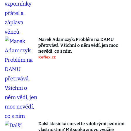
Marek Adamczyk: Problém na DAMU
přetrvává. Všichni o něm vědí, jen moc
nevědí, co s ním
Reflex.cz
Další klasická corvette s dobrými jízdními
vlastnostmi? Mitsuoka znovu využije