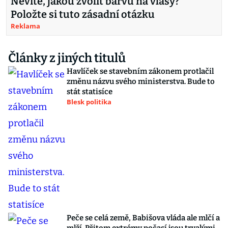
Nevíte, jakou zvolit barvu na vlasy?
Položte si tuto zásadní otázku
Reklama
Články z jiných titulů
Havlíček se stavebním zákonem protlačil
změnu názvu svého ministerstva. Bude to
stát statisíce
Blesk politika
Peče se celá země, Babišova vláda ale mlčí a