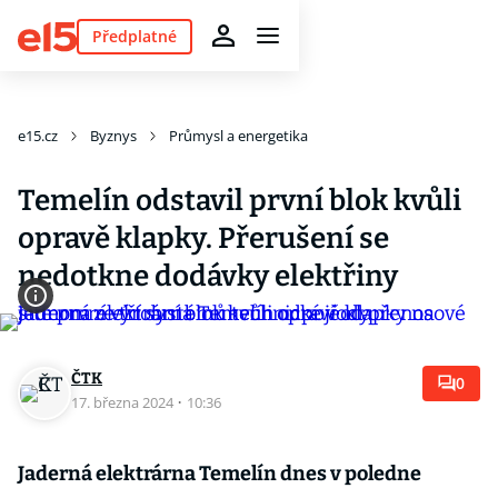
Předplatné
e15.cz
Byznys
Průmysl a energetika
Temelín odstavil první blok kvůli
opravě klapky. Přerušení se
nedotkne dodávky elektřiny
ČTK
0
17. března 2024
·
10:36
Jaderná elektrárna Temelín dnes v poledne