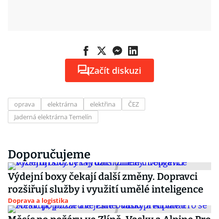
Začít diskuzi
oprava
elektrárna
elektřina
ČEZ
Jaderná elektrárna Temelín
Doporučujeme
Výdejní boxy čekají další změny. Dopravci
rozšiřují služby i využití umělé inteligence
Doprava a logistika