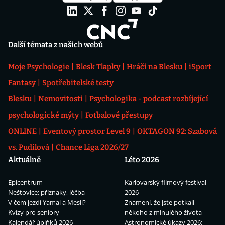
Další témata z našich webů
Moje Psychologie
Blesk Tlapky
Hráči na Blesku
iSport
Fantasy
Spotřebitelské testy
Blesku
Nemovitosti
Psychologika - podcast rozbíjející
psychologické mýty
Fotbalové přestupy
ONLINE
Eventový prostor Level 9
OKTAGON 92: Szabová
vs. Pudilová
Chance Liga 2026/27
Aktuálně
Léto 2026
Epicentrum
Karlovarský filmový festival
Neštovice: příznaky, léčba
2026
V čem jezdí Yamal a Mesii?
Znamení, že jste potkali
Kvízy pro seniory
někoho z minulého života
Kalendář úplňků 2026
Astronomické úkazy 2026: