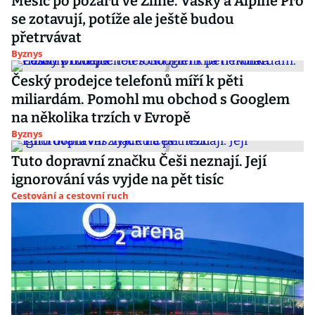
Měsíc po požáru ve Zlíně. Vasky a Alpine Pro
se zotavují, potíže ale ještě budou
přetrvávat
Byznys
Český prodejce telefonů míří k pěti
miliardám. Pomohl mu obchod s Googlem
na několika trzích v Evropě
Byznys
Tuto dopravní značku Češi neznají. Její
ignorování vás vyjde na pět tisíc
Cestování a cestovní ruch