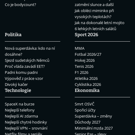
Co je bodycount?
zatmění slunce a další
Jak obléci miminko při
vysokých teplotách?
Jak na dokonalé letní mojito
6 lehkých letních salátů
Politika
Sport 2026
Nová superdávka: kdo na ní
MMA
dosáhne?
Fotbal 2026/27
Sjezd sudetských Němců
Hokej 2026
Proč vláda zavádí EET?
Tenis 2026
Padni komu padni
F1 2026
Výpověď z práce vzor
Atletika 2026
Divoký kačer
Cyklistika 2026
Technologie
Ekonomika
SpaceX na burze
Smrt OSVČ
Nejlepší telefony
Spořicí účty
Nejlepší AI zdarma
Superdávka – změny
Nejlepší chytré hodinky
Důchody 2027
Nejlepší VPN – srovnání
Minimální mzda 2027
Netflix filmy a seriály
Senior Pas – slevy