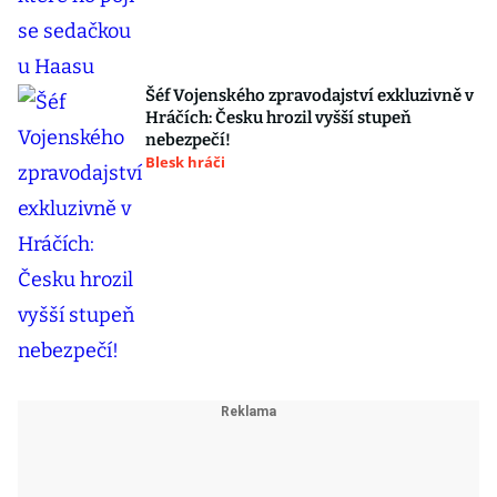
Šéf Vojenského zpravodajství exkluzivně v
Hráčích: Česku hrozil vyšší stupeň
nebezpečí!
Blesk hráči