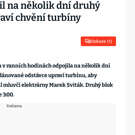
l na několik dní druhý
raví chvění turbíny
Diskuze (
1
)
 v ranních hodinách odpojila na několik dní
 plánované odstávce upraví turbínu, aby
řekl mluvčí elektrárny Marek Sviták. Druhý blok
 3:00.