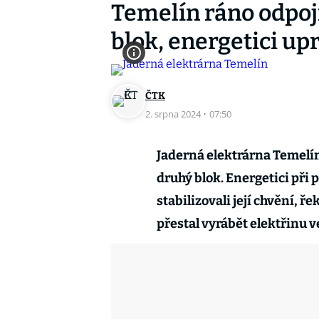
Temelín ráno odpoji
blok, energetici up
ČTK
2. srpna 2024
·
07:50
Jaderná elektrárna Temelín
druhý blok. Energetici při
stabilizovali její chvění, 
přestal vyrábět elektřinu ve