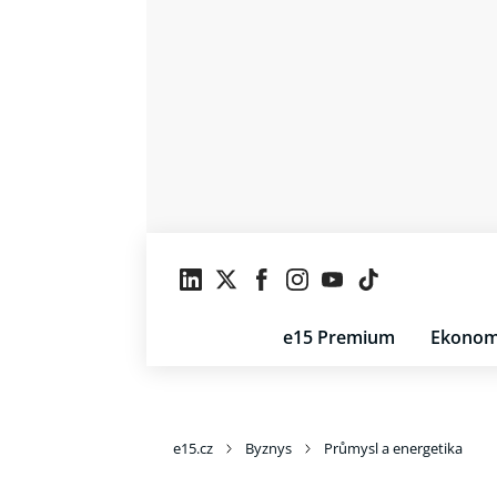
e15 Premium
Ekonom
e15.cz
Byznys
Průmysl a energetika