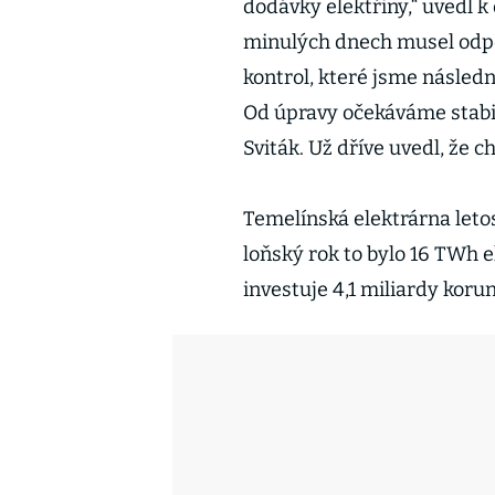
dodávky elektřiny,“ uvedl k
minulých dnech musel odpoj
kontrol, které jsme následn
Od úpravy očekáváme stabil
Sviták. Už dříve uvedl, že c
Temelínská elektrárna letos
loňský rok to bylo 16 TWh e
investuje 4,1 miliardy korun