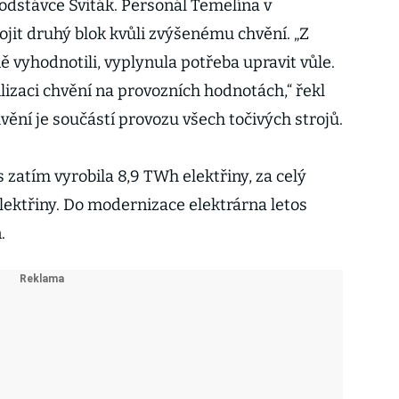
 odstávce Sviták. Personál Temelína v
it druhý blok kvůli zvýšenému chvění. „Z
ě vyhodnotili, vyplynula potřeba upravit vůle.
izaci chvění na provozních hodnotách,“ řekl
hvění je součástí provozu všech točivých strojů.
 zatím vyrobila 8,9 TWh elektřiny, za celý
lektřiny. Do modernizace elektrárna letos
.