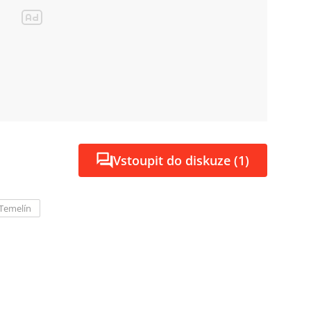
Vstoupit do diskuze (1)
 Temelín