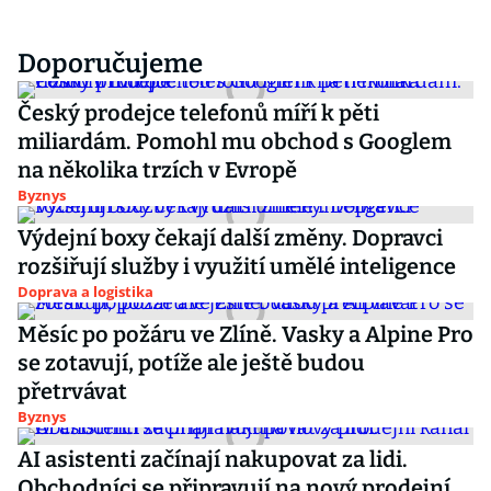
Doporučujeme
Český prodejce telefonů míří k pěti
miliardám. Pomohl mu obchod s Googlem
na několika trzích v Evropě
Byznys
Výdejní boxy čekají další změny. Dopravci
rozšiřují služby i využití umělé inteligence
Doprava a logistika
Měsíc po požáru ve Zlíně. Vasky a Alpine Pro
se zotavují, potíže ale ještě budou
přetrvávat
Byznys
AI asistenti začínají nakupovat za lidi.
Obchodníci se připravují na nový prodejní