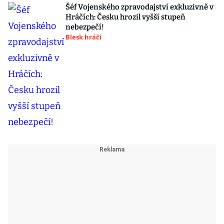
Šéf Vojenského zpravodajství exkluzivně v
Hráčích: Česku hrozil vyšší stupeň
nebezpečí!
Blesk hráči