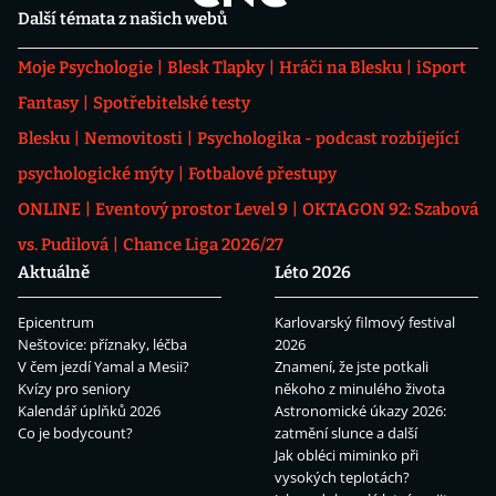
Další témata z našich webů
Moje Psychologie
Blesk Tlapky
Hráči na Blesku
iSport
Fantasy
Spotřebitelské testy
Blesku
Nemovitosti
Psychologika - podcast rozbíjející
psychologické mýty
Fotbalové přestupy
ONLINE
Eventový prostor Level 9
OKTAGON 92: Szabová
vs. Pudilová
Chance Liga 2026/27
Aktuálně
Léto 2026
Epicentrum
Karlovarský filmový festival
Neštovice: příznaky, léčba
2026
V čem jezdí Yamal a Mesii?
Znamení, že jste potkali
Kvízy pro seniory
někoho z minulého života
Kalendář úplňků 2026
Astronomické úkazy 2026:
Co je bodycount?
zatmění slunce a další
Jak obléci miminko při
vysokých teplotách?