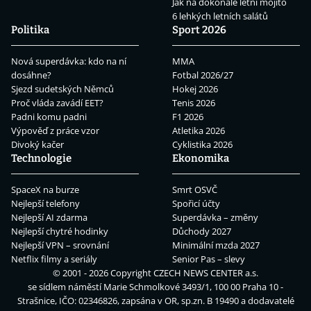
Jak na dokonalé letní mojito
6 lehkých letních salátů
Politika
Sport 2026
Nová superdávka: kdo na ní
MMA
dosáhne?
Fotbal 2026/27
Sjezd sudetských Němců
Hokej 2026
Proč vláda zavádí EET?
Tenis 2026
Padni komu padni
F1 2026
Výpověď z práce vzor
Atletika 2026
Divoký kačer
Cyklistika 2026
Technologie
Ekonomika
SpaceX na burze
Smrt OSVČ
Nejlepší telefony
Spořicí účty
Nejlepší AI zdarma
Superdávka – změny
Nejlepší chytré hodinky
Důchody 2027
Nejlepší VPN – srovnání
Minimální mzda 2027
Netflix filmy a seriály
Senior Pas – slevy
© 2001 - 2026 Copyright
CZECH NEWS CENTER a.s.
se sídlem náměstí Marie Schmolkové 3493/1, 100 00 Praha 10 -
Strašnice, IČO: 02346826, zapsána v OR, sp.zn. B 19490 a dodavatelé