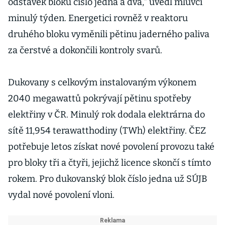
odstávek bloku číslo jedna a dva," uvedl mluvčí
minulý týden. Energetici rovněž v reaktoru
druhého bloku vyměnili pětinu jaderného paliva
za čerstvé a dokončili kontroly svarů.
Dukovany s celkovým instalovaným výkonem
2040 megawattů pokrývají pětinu spotřeby
elektřiny v ČR. Minulý rok dodala elektrárna do
sítě 11,954 terawatthodiny (TWh) elektřiny. ČEZ
potřebuje letos získat nové povolení provozu také
pro bloky tři a čtyři, jejichž licence skončí s tímto
rokem. Pro dukovanský blok číslo jedna už SÚJB
vydal nové povolení vloni.