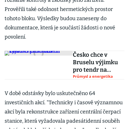
rozsáhlé kontroly a zkoušky jeho zařízení.
Prověřili také odolnost hermetických prostor
tohoto bloku. Výsledky budou zaneseny do
dokumentace, která je součástí žádosti o nové
povolení.
Česko chce v
Bruselu výjimku
pro tendr na
stavbu v
Průmysl a energetika
Dukovanech
V době odstávky bylo uskutečněno 64
investičních akcí. "Technicky i časově významnou
akcí byla rekonstrukce zařízení centrální čerpací
stanice, která vyžadovala padesátidenní souběh