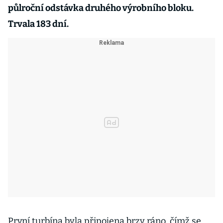
půlroční odstávka druhého výrobního bloku.
Trvala 183 dní.
První turbína byla připojena brzy ráno, čímž se