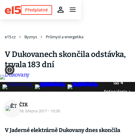
Předplatné
e15.cz
Byznys
Průmysl a energetika
V Dukovanech skončila odstávka,
trvala 183 dní
4
Fotogalerie
ČTK
18. března 2017
·
10:30
V Jaderné elektrárně Dukovany dnes skončila