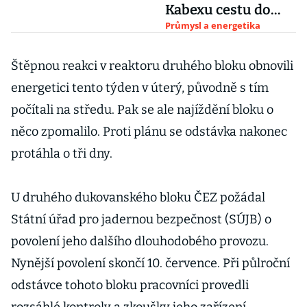
Kabexu cestu do
světa
Průmysl a energetika
Štěpnou reakci v reaktoru druhého bloku obnovili
energetici tento týden v úterý, původně s tím
počítali na středu. Pak se ale najíždění bloku o
něco zpomalilo. Proti plánu se odstávka nakonec
protáhla o tři dny.
U druhého dukovanského bloku ČEZ požádal
Státní úřad pro jadernou bezpečnost (SÚJB) o
povolení jeho dalšího dlouhodobého provozu.
Nynější povolení skončí 10. července. Při půlroční
odstávce tohoto bloku pracovníci provedli