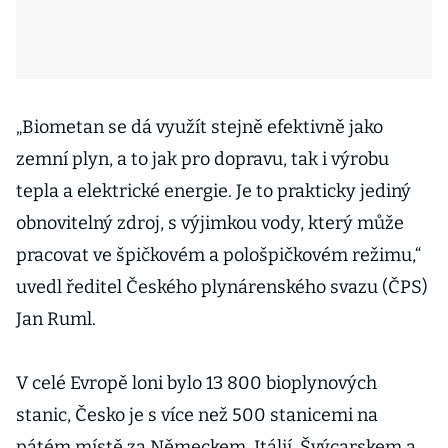
„Biometan se dá využít stejně efektivně jako
zemní plyn, a to jak pro dopravu, tak i výrobu
tepla a elektrické energie. Je to prakticky jediný
obnovitelný zdroj, s výjimkou vody, který může
pracovat ve špičkovém a pološpičkovém režimu,“
uvedl ředitel Českého plynárenského svazu (ČPS)
Jan Ruml.
V celé Evropě loni bylo 13 800 bioplynových
stanic, Česko je s více než 500 stanicemi na
pátém místě za Německem, Itálií, Švýcarskem a