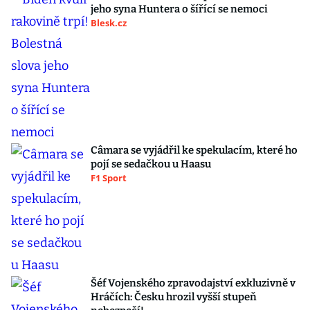
jeho syna Huntera o šířící se nemoci
Blesk.cz
Câmara se vyjádřil ke spekulacím, které ho
pojí se sedačkou u Haasu
F1 Sport
Šéf Vojenského zpravodajství exkluzivně v
Hráčích: Česku hrozil vyšší stupeň