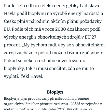
Podle šéfa odboru elektroenergetiky Ladislava
Havla podíl bioplynu na výrobě energií narůstá a
Česko plní v národním akčním plánu požadavky
EU. Podle těch má v roce 2030 dosáhnout podíl
výroby energií z obnovitelných zdrojů v EU 27
procent. „My bychom rádi, aby se s obnovitelnými
zdroji zacházelo pokud možno tržním způsobem.
Pokud se někdo rozhodne investovat do
bioplynky, tak si musí spočítat, zda se mu to
vyplatí,“ řekl Havel.
Bioplyn
Bioplyn je plyn produkovaný při mikrobiální přeměně
organických látek bez přístupu vzduchu. Skládá se zejména z
metanu (CH4) a oxidu uhličitého (CO2). Vyskytuje se při