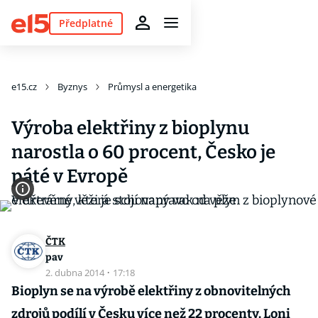
Předplatné
e15.cz
Byznys
Průmysl a energetika
Výroba elektřiny z bioplynu
narostla o 60 procent, Česko je
páté v Evropě
ČTK
pav
2. dubna 2014
·
17:18
Bioplyn se na výrobě elektřiny z obnovitelných
zdrojů podílí v Česku více než 22 procenty. Loni