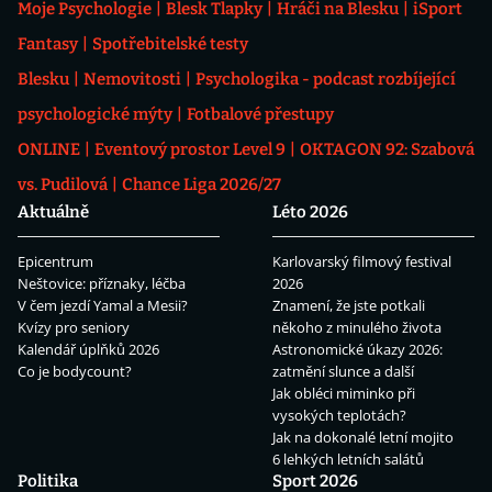
Moje Psychologie
Blesk Tlapky
Hráči na Blesku
iSport
Fantasy
Spotřebitelské testy
Blesku
Nemovitosti
Psychologika - podcast rozbíjející
psychologické mýty
Fotbalové přestupy
ONLINE
Eventový prostor Level 9
OKTAGON 92: Szabová
vs. Pudilová
Chance Liga 2026/27
Aktuálně
Léto 2026
Epicentrum
Karlovarský filmový festival
Neštovice: příznaky, léčba
2026
V čem jezdí Yamal a Mesii?
Znamení, že jste potkali
Kvízy pro seniory
někoho z minulého života
Kalendář úplňků 2026
Astronomické úkazy 2026:
Co je bodycount?
zatmění slunce a další
Jak obléci miminko při
vysokých teplotách?
Jak na dokonalé letní mojito
6 lehkých letních salátů
Politika
Sport 2026