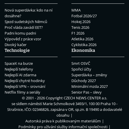
Nová superdávka: kdo na ní
MMA
dosáhne?
Fotbal 2026/27
Sjezd sudetských Němců
Hokej 2026
Proč vláda zavádí EET?
Tenis 2026
Padni komu padni
F1 2026
Výpověď z práce vzor
Atletika 2026
Divoký kačer
Cyklistika 2026
Technologie
Ekonomika
SpaceX na burze
Smrt OSVČ
Nejlepší telefony
Spořicí účty
Nejlepší AI zdarma
Superdávka – změny
Nejlepší chytré hodinky
Důchody 2027
Nejlepší VPN – srovnání
Minimální mzda 2027
Netflix filmy a seriály
Senior Pas – slevy
© 2001 - 2026 Copyright
CZECH NEWS CENTER a.s.
se sídlem náměstí Marie Schmolkové 3493/1, 100 00 Praha 10 -
Strašnice, IČO: 02346826, zapsána v OR, sp.zn. B 19490 a dodavatelé
obsahu
Autorská práva k publikovaným materiálům
Podmínky pro užívání služby informační společnosti