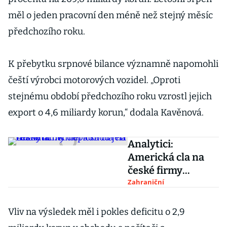
měl o jeden pracovní den méně než stejný měsíc
předchozího roku.
K přebytku srpnové bilance významně napomohli
čeští výrobci motorových vozidel. „Oproti
stejnému období předchozího roku vzrostl jejich
export o 4,6 miliardy korun,“ dodala Kavěnová.
Analytici:
Americká cla na
české firmy
dopadnou jen
Zahraniční
minimálně
Vliv na výsledek měl i pokles deficitu o 2,9