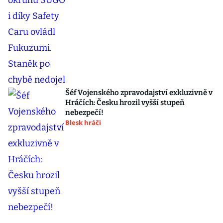
Šéf Vojenského zpravodajství exkluzivně v
Hráčích: Česku hrozil vyšší stupeň
nebezpečí!
Blesk hráči