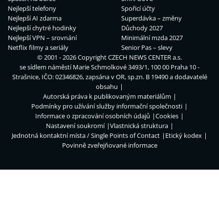
Nejlepší telefony
Spořicí účty
Nejlepší AI zdarma
Superdávka – změny
Nejlepší chytré hodinky
Důchody 2027
Nejlepší VPN – srovnání
Minimální mzda 2027
Netflix filmy a seriály
Senior Pas – slevy
© 2001 - 2026 Copyright
CZECH NEWS CENTER a.s.
se sídlem náměstí Marie Schmolkové 3493/1, 100 00 Praha 10 -
Strašnice, IČO: 02346826, zapsána v OR, sp.zn. B 19490 a dodavatelé
obsahu
Autorská práva k publikovaným materiálům
Podmínky pro užívání služby informační společnosti
Informace o zpracování osobních údajů
Cookies
Nastavení soukromí
Vlastnická struktura
Jednotná kontaktní místa / Single Points of Contact
Etický kodex
Povinně zveřejňované informace