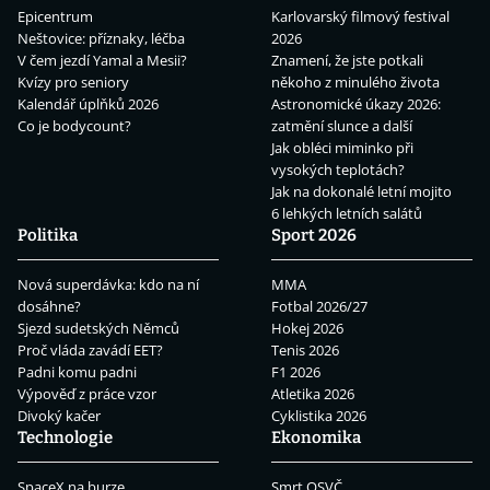
Epicentrum
Karlovarský filmový festival
Neštovice: příznaky, léčba
2026
V čem jezdí Yamal a Mesii?
Znamení, že jste potkali
Kvízy pro seniory
někoho z minulého života
Kalendář úplňků 2026
Astronomické úkazy 2026:
Co je bodycount?
zatmění slunce a další
Jak obléci miminko při
vysokých teplotách?
Jak na dokonalé letní mojito
6 lehkých letních salátů
Politika
Sport 2026
Nová superdávka: kdo na ní
MMA
dosáhne?
Fotbal 2026/27
Sjezd sudetských Němců
Hokej 2026
Proč vláda zavádí EET?
Tenis 2026
Padni komu padni
F1 2026
Výpověď z práce vzor
Atletika 2026
Divoký kačer
Cyklistika 2026
Technologie
Ekonomika
SpaceX na burze
Smrt OSVČ