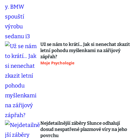
Už se nám to krátí... Jak si nenechat zkazit
letní pohodu myšlenkami na zářijový
zápřah?
Moje Psychologie
Nejdetailnější záběry Slunce odhalují
dosud nespatřené plazmové víry na jeho
povrchu