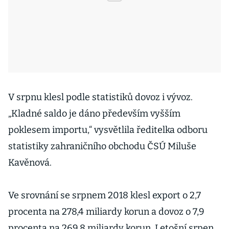
V srpnu klesl podle statistiků dovoz i vývoz.
„Kladné saldo je dáno především vyšším
poklesem importu,“ vysvětlila ředitelka odboru
statistiky zahraničního obchodu ČSÚ Miluše
Kavěnová.
Ve srovnání se srpnem 2018 klesl export o 2,7
procenta na 278,4 miliardy korun a dovoz o 7,9
procenta na 269,8 miliardy korun. Letošní srpen