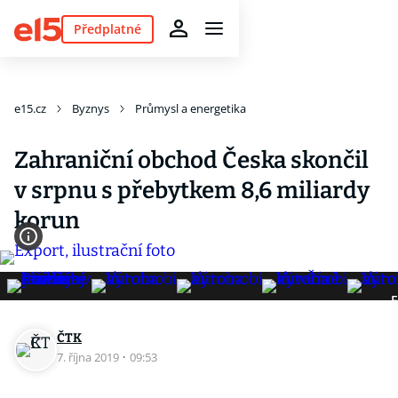
Předplatné
e15.cz
Byznys
Průmysl a energetika
Zahraniční obchod Česka skončil
v srpnu s přebytkem 8,6 miliardy
korun
F
ČTK
7. října 2019
·
09:53