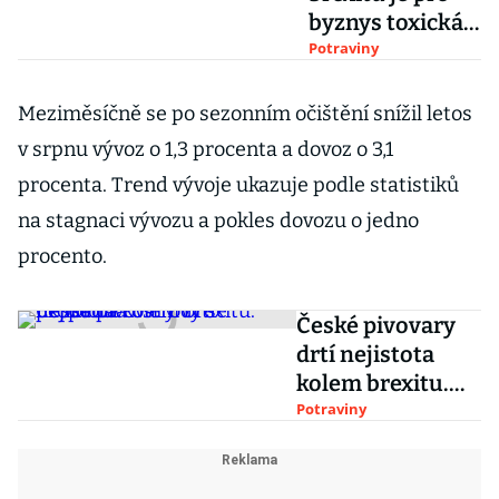
byznys toxická,
říká šéf britské
Potraviny
pobočky
CzechTrade
Meziměsíčně se po sezonním očištění snížil letos
v srpnu vývoz o 1,3 procenta a dovoz o 3,1
procenta. Trend vývoje ukazuje podle statistiků
na stagnaci vývozu a pokles dovozu o jedno
procento.
České pivovary
drtí nejistota
kolem brexitu.
Export na
Potraviny
ostrovy se
propadá