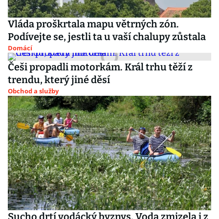
Vláda proškrtala mapu větrných zón.
Podívejte se, jestli ta u vaší chalupy zůstala
Domácí
Češi propadli motorkám. Král trhu těží z
trendu, který jiné děsí
Obchod a služby
Sucho drtí vodácký byznys. Voda zmizela i z