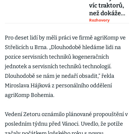
víc traktorů,
než dokáže
prodat. V
Rozhovory
Rusku
nepomohla
Pro deset lidí by měli práci ve firmě agriKomp ve
ani Zemanova
Střelicích u Brna. „Dlouhodobě hledáme lidi na
pomoc, říká
pozice servisních techniků kogeneračních
šéf odborů
jednotek a servisních techniků technologií.
Dlouhodobě se nám je nedaří obsadit,“ řekla
Miroslava Hájková z personálního oddělení
agriKomp Bohemia.
Vedení Zetoru oznámilo plánované propouštění v
posledním týdnu před Vánoci. Uvedlo, že potíže
začaly počátkem loňského roku s novou