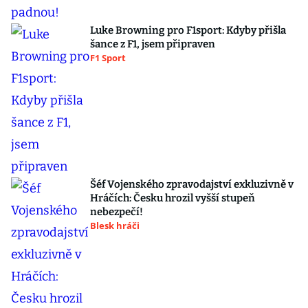
Luke Browning pro F1sport: Kdyby přišla
šance z F1, jsem připraven
F1 Sport
Šéf Vojenského zpravodajství exkluzivně v
Hráčích: Česku hrozil vyšší stupeň
nebezpečí!
Blesk hráči