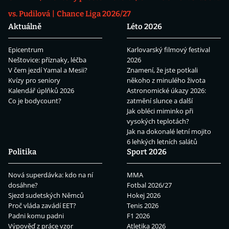
vs. Pudilová
Chance Liga 2026/27
Aktuálně
Léto 2026
Epicentrum
Karlovarský filmový festival
Neštovice: příznaky, léčba
2026
V čem jezdí Yamal a Mesii?
Znamení, že jste potkali
Kvízy pro seniory
někoho z minulého života
Kalendář úplňků 2026
Astronomické úkazy 2026:
Co je bodycount?
zatmění slunce a další
Jak obléci miminko při
vysokých teplotách?
Jak na dokonalé letní mojito
6 lehkých letních salátů
Politika
Sport 2026
Nová superdávka: kdo na ní
MMA
dosáhne?
Fotbal 2026/27
Sjezd sudetských Němců
Hokej 2026
Proč vláda zavádí EET?
Tenis 2026
Padni komu padni
F1 2026
Výpověď z práce vzor
Atletika 2026