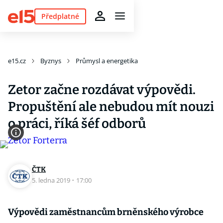
Předplatné
e15.cz
Byznys
Průmysl a energetika
Zetor začne rozdávat výpovědi.
Propuštění ale nebudou mít nouzi
o práci, říká šéf odborů
ČTK
5. ledna 2019
·
17:00
Výpovědi zaměstnancům brněnského výrobce