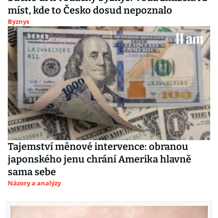
míst, kde to Česko dosud nepoznalo
Byznys
Tajemství měnové intervence: obranou
japonského jenu chrání Amerika hlavně
sama sebe
Názory a analýzy