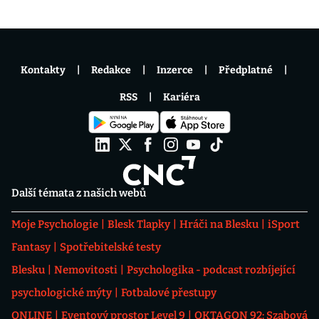
Kontakty
Redakce
Inzerce
Předplatné
RSS
Kariéra
Další témata z našich webů
Moje Psychologie
Blesk Tlapky
Hráči na Blesku
iSport
Fantasy
Spotřebitelské testy
Blesku
Nemovitosti
Psychologika - podcast rozbíjející
psychologické mýty
Fotbalové přestupy
ONLINE
Eventový prostor Level 9
OKTAGON 92: Szabová