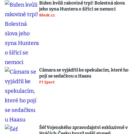
Biden kvůli rakovině trpí! Bolestná slova
jeho syna Huntera o šířící se nemoci
Blesk.cz
Câmara se vyjádřil ke spekulacím, které ho
pojí se sedačkou u Haasu
F1 Sport
Šéf Vojenského zpravodajství exkluzivně v
Hráčích: Česku hrozil vyšší stupeň