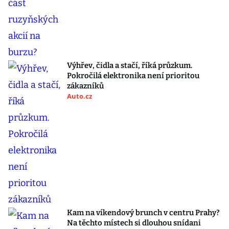
Výhřev, čidla a stačí, říká průzkum.
Pokročilá elektronika není prioritou
zákazníků
Auto.cz
Kam na víkendový brunch v centru Prahy?
Na těchto místech si dlouhou snídani