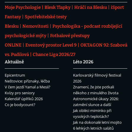
Moje Psychologie
Blesk Tlapky
Hráči na Blesku
iSport
Fantasy
Spotřebitelské testy
Blesku
Nemovitosti
Psychologika - podcast rozbíjející
psychologické mýty
Fotbalové přestupy
ONLINE
Eventový prostor Level 9
OKTAGON 92: Szabová
vs. Pudilová
Chance Liga 2026/27
Aktuálně
Léto 2026
Epicentrum
Karlovarský filmový festival
Neštovice: příznaky, léčba
2026
V čem jezdí Yamal a Mesii?
Znamení, že jste potkali
Kvízy pro seniory
někoho z minulého života
Kalendář úplňků 2026
Astronomické úkazy 2026:
Co je bodycount?
zatmění slunce a další
Jak obléci miminko při
vysokých teplotách?
Jak na dokonalé letní mojito
6 lehkých letních salátů