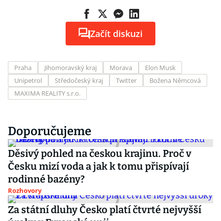
Začít diskuzi
Praha
Jihomoravský kraj
Morava
Elon Musk
Unipetrol
Středočeský kraj
Twitter
Božena Němcová
MAXIMA REALITY s.r.o.
Doporučujeme
Děsivý pohled na českou krajinu. Proč v
Česku mizí voda a jak k tomu přispívají
rodinné bazény?
Rozhovory
Za státní dluhy Česko platí čtvrté nejvyšší