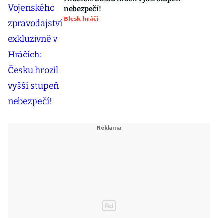
nebezpečí!
Blesk hráči