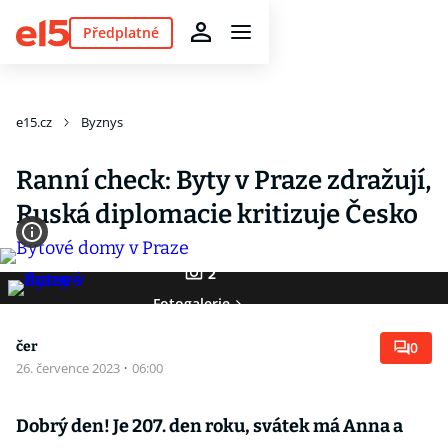
Předplatné
e15.cz
Byznys
Ranní check: Byty v Praze zdražují,
Ruská diplomacie kritizuje Česko
2
Fotogalerie
čer
0
26. července 2023
·
06:00
Dobrý den! Je 207. den roku, svátek má Anna a