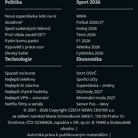
Politika
Sport 2026
Nová superdávka: kdo na ní
MMA
dosáhne?
Fotbal 2026/27
Sjezd sudetských Němců
Hokej 2026
Proč vláda zavádí EET?
Tenis 2026
Padni komu padni
F1 2026
Výpověď z práce vzor
Atletika 2026
Divoký kačer
Cyklistika 2026
Technologie
Ekonomika
SpaceX na burze
Smrt OSVČ
Nejlepší telefony
Spořicí účty
Nejlepší AI zdarma
Superdávka – změny
Nejlepší chytré hodinky
Důchody 2027
Nejlepší VPN – srovnání
Minimální mzda 2027
Netflix filmy a seriály
Senior Pas – slevy
© 2001 - 2026 Copyright
CZECH NEWS CENTER a.s.
se sídlem náměstí Marie Schmolkové 3493/1, 100 00 Praha 10 -
Strašnice, IČO: 02346826, zapsána v OR, sp.zn. B 19490 a dodavatelé
obsahu
Autorská práva k publikovaným materiálům