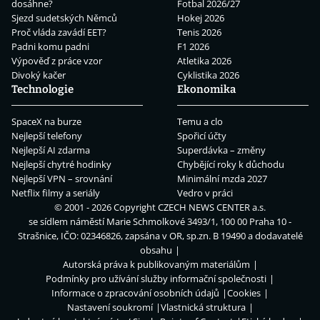
dosáhne?
Fotbal 2026/27
Sjezd sudetských Němců
Hokej 2026
Proč vláda zavádí EET?
Tenis 2026
Padni komu padni
F1 2026
Výpověď z práce vzor
Atletika 2026
Divoký kačer
Cyklistika 2026
Technologie
Ekonomika
SpaceX na burze
Temu a clo
Nejlepší telefony
Spořicí účty
Nejlepší AI zdarma
Superdávka – změny
Nejlepší chytré hodinky
Chybějící roky k důchodu
Nejlepší VPN – srovnání
Minimální mzda 2027
Netflix filmy a seriály
Vedro v práci
© 2001 - 2026 Copyright
CZECH NEWS CENTER a.s.
se sídlem náměstí Marie Schmolkové 3493/1, 100 00 Praha 10 -
Strašnice, IČO: 02346826, zapsána v OR, sp.zn. B 19490 a dodavatelé
obsahu
Autorská práva k publikovaným materiálům
Podmínky pro užívání služby informační společnosti
Informace o zpracování osobních údajů
Cookies
Nastavení soukromí
Vlastnická struktura