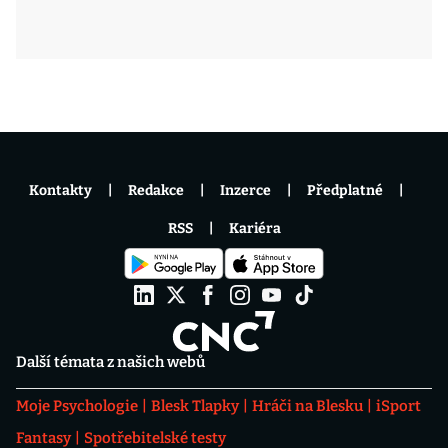
Kontakty
Redakce
Inzerce
Předplatné
RSS
Kariéra
Další témata z našich webů
Moje Psychologie
Blesk Tlapky
Hráči na Blesku
iSport
Fantasy
Spotřebitelské testy