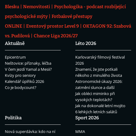
Blesku
Nemovitosti
Psychologika - podcast rozbíjející
psychologické mýty
Fotbalové přestupy
ONLINE
Eventový prostor Level 9
OKTAGON 92: Szabová
vs. Pudilová
Chance Liga 2026/27
Aktuálně
Léto 2026
Epicentrum
Karlovarský filmový festival
Neštovice: příznaky, léčba
2026
V čem jezdí Yamal a Mesii?
Znamení, že jste potkali
Kvízy pro seniory
někoho z minulého života
Kalendář úplňků 2026
Astronomické úkazy 2026:
Co je bodycount?
zatmění slunce a další
Jak obléci miminko při
vysokých teplotách?
Jak na dokonalé letní mojito
6 lehkých letních salátů
Politika
Sport 2026
Nová superdávka: kdo na ní
MMA