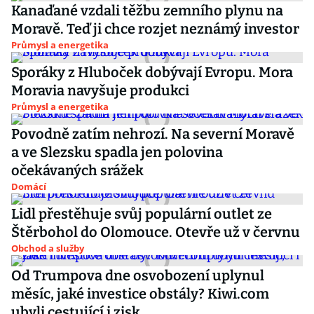
Kanaďané vzdali těžbu zemního plynu na
Moravě. Teď ji chce rozjet neznámý investor
Průmysl a energetika
Sporáky z Hluboček dobývají Evropu. Mora
Moravia navyšuje produkci
Průmysl a energetika
Povodně zatím nehrozí. Na severní Moravě
a ve Slezsku spadla jen polovina
očekávaných srážek
Domácí
Lidl přestěhuje svůj populární outlet ze
Štěrbohol do Olomouce. Otevře už v červnu
Obchod a služby
Od Trumpova dne osvobození uplynul
měsíc, jaké investice obstály? Kiwi.com
ubyli cestující i zisk