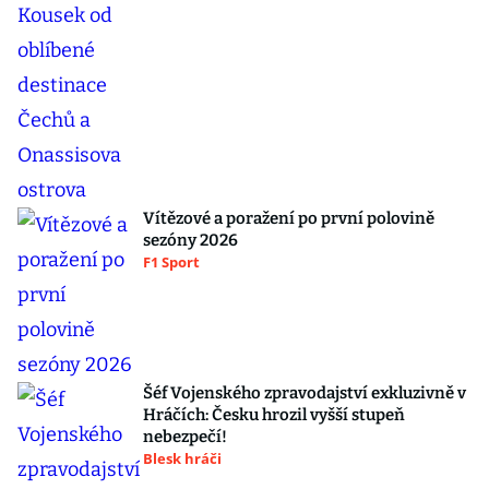
Vítězové a poražení po první polovině
sezóny 2026
F1 Sport
Šéf Vojenského zpravodajství exkluzivně v
Hráčích: Česku hrozil vyšší stupeň
nebezpečí!
Blesk hráči