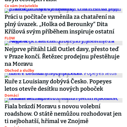
Co vám (ne)uteklo
Práci u počítače vyměnila za chataření na
plný úvazek. „Holka od Berounky“ Dita
Křížová svým příběhem inspiruje ostatní
FLOW
Nejprve přitáhl Lidl Outlet davy, přesto teď
v Praze končí. Řetězec prodejnu přestěhuje
na Moravu
Obchod a služby
Kuře z Louisiany dobývá Česko. Popeyes
letos otevře desítku nových poboček
Domácí
Fiala brázdí Moravu s novou volební
roadshow. O státě nemůžou rozhodovat jen
ti nejbohatší, hřímal ve Znojmě