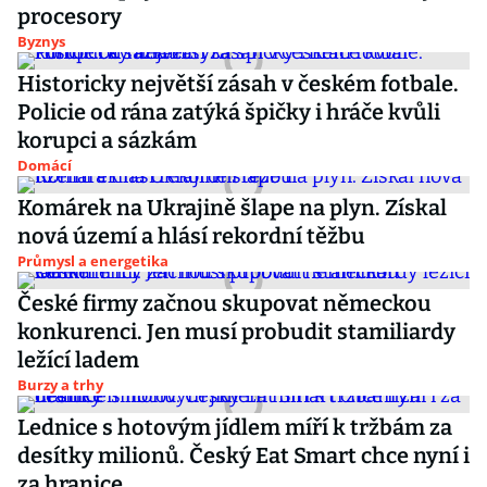
procesory
Byznys
Historicky největší zásah v českém fotbale.
Policie od rána zatýká špičky i hráče kvůli
korupci a sázkám
Domácí
Komárek na Ukrajině šlape na plyn. Získal
nová území a hlásí rekordní těžbu
Průmysl a energetika
České firmy začnou skupovat německou
konkurenci. Jen musí probudit stamiliardy
ležící ladem
Burzy a trhy
Lednice s hotovým jídlem míří k tržbám za
desítky milionů. Český Eat Smart chce nyní i
za hranice