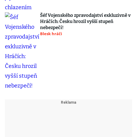
Šéf Vojenského zpravodajství exkluzivně v
Hráčích: Česku hrozil vyšší stupeň
nebezpečí!
Blesk hráči