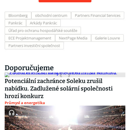
Bloomberg
obchodní centrum
Partners Financial Services
Pankrác
Arkády Pankrác
Úřad pro ochranu hospodářské soutěže
ECE Projektmanagement
NextPage Media
Galerie Louvre
Partners investiční společnost
Doporučujeme
Potenciální zachránce Soleku zrušil
nabídku. Zadlužené solární společnosti
hrozí konkurz
Průmysl a energetika