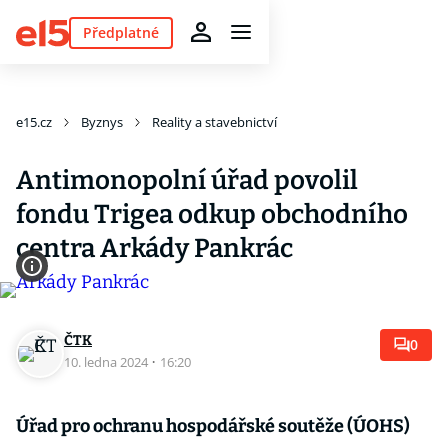
Předplatné
e15.cz
Byznys
Reality a stavebnictví
Antimonopolní úřad povolil
fondu Trigea odkup obchodního
centra Arkády Pankrác
ČTK
0
10. ledna 2024
·
16:20
Úřad pro ochranu hospodářské soutěže (ÚOHS)