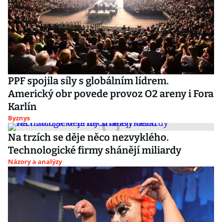
PPF spojila síly s globálním lídrem.
Americký obr povede provoz O2 areny i Fora
Karlín
Byznys
Na trzích se děje něco nezvyklého.
Technologické firmy shánějí miliardy
Názory a analýzy