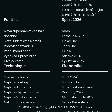
vysokých teplotách?
Jak na dokonalé letní mojito
6 lehkých letních salátů
Politika
Sport 2026
Nová superdávka: kdo na ní
MMA
dosáhne?
Fotbal 2026/27
Sjezd sudetských Němců
Hokej 2026
Proč vláda zavádí EET?
Tenis 2026
Padni komu padni
F1 2026
Výpověď z práce vzor
Atletika 2026
Divoký kačer
Cyklistika 2026
Technologie
Ekonomika
SpaceX na burze
Smrt OSVČ
Nejlepší telefony
Spořicí účty
Nejlepší AI zdarma
Superdávka – změny
Nejlepší chytré hodinky
Důchody 2027
Nejlepší VPN – srovnání
Minimální mzda 2027
Netflix filmy a seriály
Senior Pas – slevy
© 2001 - 2026 Copyright
CZECH NEWS CENTER a.s.