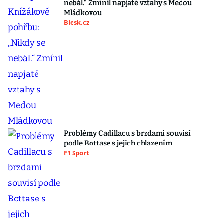
nebál.“ Zmínil napjaté vztahy s Medou
Mládkovou
Blesk.cz
Problémy Cadillacu s brzdami souvisí
podle Bottase s jejich chlazením
F1 Sport