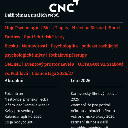
Další témata z našich webů
Moje Psychologie
Blesk Tlapky
Hráči na Blesku
iSport
Fantasy
Spotřebitelské testy
Blesku
Nemovitosti
Psychologika - podcast rozbíjející
psychologické mýty
Fotbalové přestupy
ONLINE
Eventový prostor Level 9
OKTAGON 92: Szabová
vs. Pudilová
Chance Liga 2026/27
Aktuálně
Léto 2026
Epicentrum
Karlovarský filmový festival
Neštovice: příznaky, léčba
2026
V čem jezdí Yamal a Mesii?
Znamení, že jste potkali
Kvízy pro seniory
někoho z minulého života
Kalendář úplňků 2026
Astronomické úkazy 2026:
Co je bodycount?
zatmění slunce a další
Jak obléci miminko při