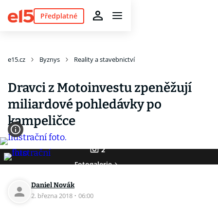
Předplatné
e15.cz
Byznys
Reality a stavebnictví
Dravci z Motoinvestu zpeněžují
miliardové pohledávky po
kampeličce
2
Fotogalerie
Daniel Novák
2. března 2018
·
06:00