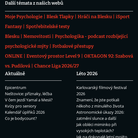
Další témata z našich webů
Moje Psychologie
Blesk Tlapky
Hráči na Blesku
iSport
Fantasy
Spotřebitelské testy
Blesku
Nemovitosti
Psychologika - podcast rozbíjející
psychologické mýty
Fotbalové přestupy
ONLINE
Eventový prostor Level 9
OKTAGON 92: Szabová
vs. Pudilová
Chance Liga 2026/27
Aktuálně
Léto 2026
Epicentrum
Karlovarský filmový festival
Neštovice: příznaky, léčba
2026
V čem jezdí Yamal a Mesii?
Znamení, že jste potkali
Kvízy pro seniory
někoho z minulého života
Kalendář úplňků 2026
Astronomické úkazy 2026:
Co je bodycount?
zatmění slunce a další
Jak obléci miminko při
vysokých teplotách?
Jak na dokonalé letní mojito