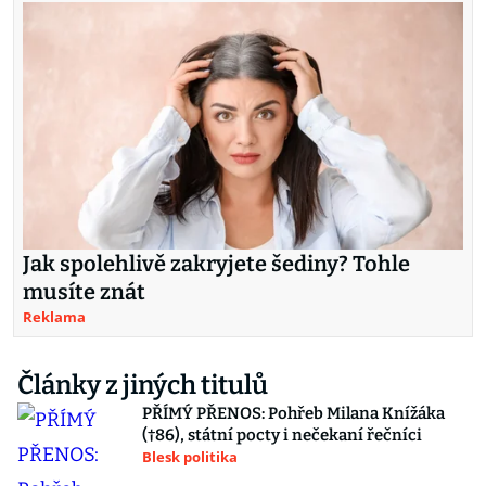
Jak spolehlivě zakryjete šediny? Tohle
musíte znát
Reklama
Články z jiných titulů
PŘÍMÝ PŘENOS: Pohřeb Milana Knížáka
(†86), státní pocty i nečekaní řečníci
Blesk politika