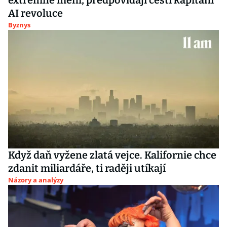
extrémně mění, předpovídají čeští kapitáni
AI revoluce
Byznys
Když daň vyžene zlatá vejce. Kalifornie chce
zdanit miliardáře, ti raději utíkají
Názory a analýzy