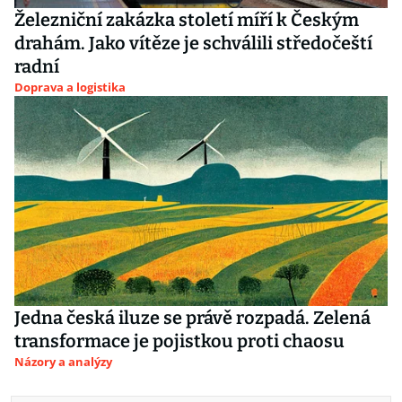
Železniční zakázka století míří k Českým
drahám. Jako vítěze je schválili středočeští
radní
Doprava a logistika
Jedna česká iluze se právě rozpadá. Zelená
transformace je pojistkou proti chaosu
Názory a analýzy