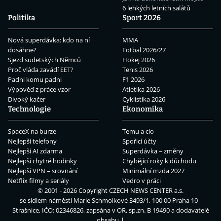
6 lehkých letních salátů
Politika
Sport 2026
Nová superdávka: kdo na ní
MMA
dosáhne?
Fotbal 2026/27
Sjezd sudetských Němců
Hokej 2026
Proč vláda zavádí EET?
Tenis 2026
Padni komu padni
F1 2026
Výpověď z práce vzor
Atletika 2026
Divoký kačer
Cyklistika 2026
Technologie
Ekonomika
SpaceX na burze
Temu a clo
Nejlepší telefony
Spořicí účty
Nejlepší AI zdarma
Superdávka – změny
Nejlepší chytré hodinky
Chybějící roky k důchodu
Nejlepší VPN – srovnání
Minimální mzda 2027
Netflix filmy a seriály
Vedro v práci
© 2001 - 2026 Copyright
CZECH NEWS CENTER a.s.
se sídlem náměstí Marie Schmolkové 3493/1, 100 00 Praha 10 -
Strašnice, IČO: 02346826, zapsána v OR, sp.zn. B 19490 a dodavatelé
obsahu