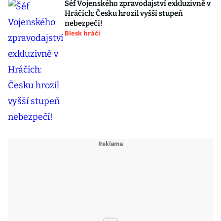
Šéf Vojenského zpravodajství exkluzivně v
Hráčích: Česku hrozil vyšší stupeň
nebezpečí!
Blesk hráči