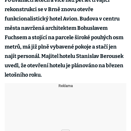
Po dvanácti letech a více než pět let trvající
rekonstrukci se v Brně znovu otevře
funkcionalistický hotel Avion. Budova v centru
města navržená architektem Bohuslavem
Fuchsem a stojící na parcele široké pouhých osm
metrů, má již plně vybavené pokoje a stačí jen
najít personál. Majitel hotelu Stanislav Berousek
uvedl, že otevření hotelu je plánováno na březen
letošního roku.