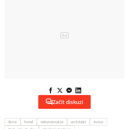
Začít diskuzi
Brno
hotel
rekonstrukce
architekt
Avion