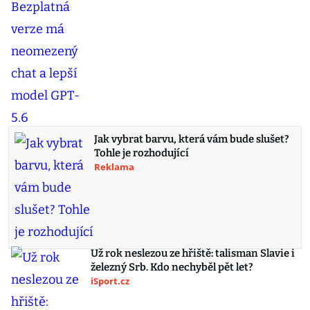
Jak vybrat barvu, která vám bude slušet?
Tohle je rozhodující
Reklama
Už rok neslezou ze hřiště: talisman Slavie i
železný Srb. Kdo nechyběl pět let?
iSport.cz