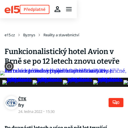
Předplatné
e15.cz
Byznys
Reality a stavebnictví
Funkcionalistický hotel Avion v
Brně se po 12 letech znovu otevře
ČTK
0
fry
24. ledna 2022
·
15:30