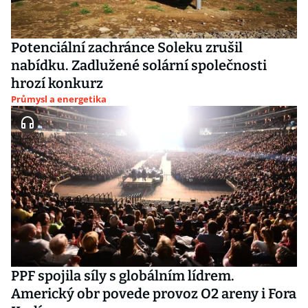
Potenciální zachránce Soleku zrušil
nabídku. Zadlužené solární společnosti
hrozí konkurz
Průmysl a energetika
PPF spojila síly s globálním lídrem.
Americký obr povede provoz O2 areny i Fora