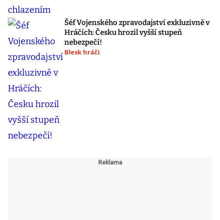
Šéf Vojenského zpravodajství exkluzivně v
Hráčích: Česku hrozil vyšší stupeň
nebezpečí!
Blesk hráči