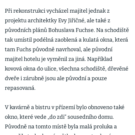
Při rekonstrukci vycházel majitel jednak z
projektu architektky Evy Jiřičné, ale také z
původních plánů Bohuslava Fuchse. Na schodiště
tak umístil podélná zaoblená a kulatá okna, která
tam Fuchs původně navrhoval, ale původní
majitel hotelu je vyměnil za jiná. Například
kovová okna do ulice, všechna schodiště, dřevěné
dveře i zárubně jsou ale původní a pouze
repasovaná.
V kavárně a bistru v přízemí bylo obnoveno také
okno, které vede „do zdi“ sousedního domu.
Původně na tomto místě byla malá proluka a