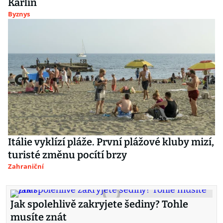
Karlín
Byznys
Itálie vyklízí pláže. První plážové kluby mizí,
turisté změnu pocítí brzy
Zahraniční
Jak spolehlivě zakryjete šediny? Tohle
musíte znát