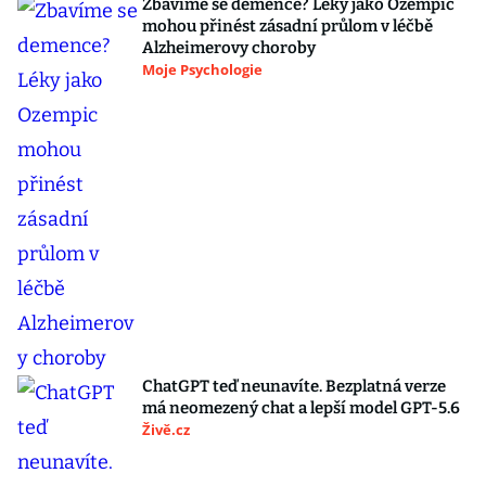
Zbavíme se demence? Léky jako Ozempic
mohou přinést zásadní průlom v léčbě
Alzheimerovy choroby
Moje Psychologie
ChatGPT teď neunavíte. Bezplatná verze
má neomezený chat a lepší model GPT-5.6
Živě.cz