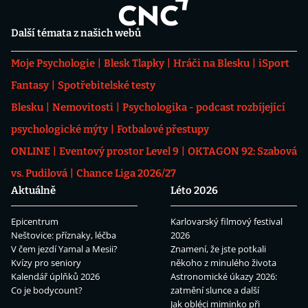
Další témata z našich webů
Moje Psychologie
Blesk Tlapky
Hráči na Blesku
iSport
Fantasy
Spotřebitelské testy
Blesku
Nemovitosti
Psychologika - podcast rozbíjející
psychologické mýty
Fotbalové přestupy
ONLINE
Eventový prostor Level 9
OKTAGON 92: Szabová
vs. Pudilová
Chance Liga 2026/27
Aktuálně
Léto 2026
Epicentrum
Karlovarský filmový festival
Neštovice: příznaky, léčba
2026
V čem jezdí Yamal a Mesii?
Znamení, že jste potkali
Kvízy pro seniory
někoho z minulého života
Kalendář úplňků 2026
Astronomické úkazy 2026:
Co je bodycount?
zatmění slunce a další
Jak obléci miminko při