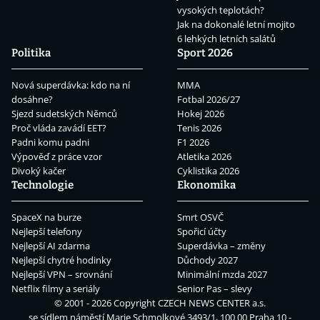
vysokých teplotách?
Jak na dokonalé letní mojito
6 lehkých letních salátů
Politika
Sport 2026
Nová superdávka: kdo na ní
MMA
dosáhne?
Fotbal 2026/27
Sjezd sudetských Němců
Hokej 2026
Proč vláda zavádí EET?
Tenis 2026
Padni komu padni
F1 2026
Výpověď z práce vzor
Atletika 2026
Divoký kačer
Cyklistika 2026
Technologie
Ekonomika
SpaceX na burze
Smrt OSVČ
Nejlepší telefony
Spořicí účty
Nejlepší AI zdarma
Superdávka – změny
Nejlepší chytré hodinky
Důchody 2027
Nejlepší VPN – srovnání
Minimální mzda 2027
Netflix filmy a seriály
Senior Pas – slevy
© 2001 - 2026 Copyright
CZECH NEWS CENTER a.s.
se sídlem náměstí Marie Schmolkové 3493/1, 100 00 Praha 10 -