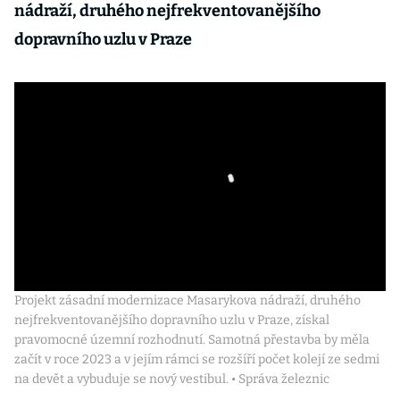
nádraží, druhého nejfrekventovanějšího
dopravního uzlu v Praze
Projekt zásadní modernizace Masarykova nádraží, druhého
nejfrekventovanějšího dopravního uzlu v Praze, získal
pravomocné územní rozhodnutí. Samotná přestavba by měla
začít v roce 2023 a v jejím rámci se rozšíří počet kolejí ze sedmi
na devět a vybuduje se nový vestibul. • Správa železnic