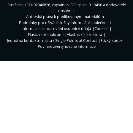
Strašnice, IČO: 02346826, zapsána v OR, sp.zn. B 19490 a dodavatelé
obsahu
Autorská práva k publikovaným materiálům
Podmínky pro užívání služby informační společnosti
Informace o zpracování osobních údajů
Cookies
Nastavení soukromí
Vlastnická struktura
Jednotná kontaktní místa / Single Points of Contact
Etický kodex
Povinně zveřejňované informace