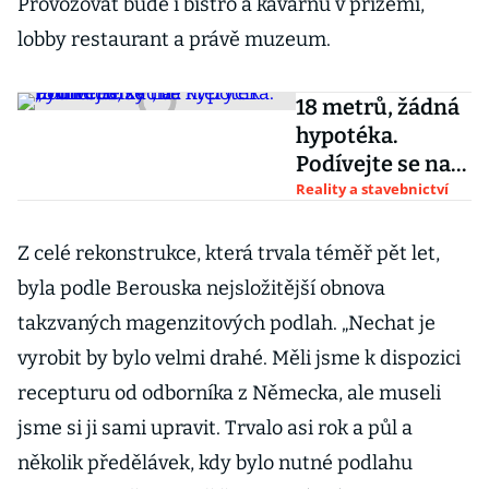
Provozovat bude i bistro a kavárnu v přízemí,
lobby restaurant a právě muzeum.
18 metrů, žádná
hypotéka.
Podívejte se na
„minidomky“, ve
Reality a stavebnictví
kterých bydlí
Češi
Z celé rekonstrukce, která trvala téměř pět let,
byla podle Berouska nejsložitější obnova
takzvaných magenzitových podlah. „Nechat je
vyrobit by bylo velmi drahé. Měli jsme k dispozici
recepturu od odborníka z Německa, ale museli
jsme si ji sami upravit. Trvalo asi rok a půl a
několik předělávek, kdy bylo nutné podlahu