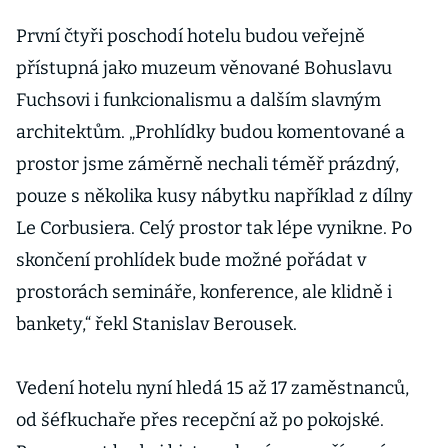
První čtyři poschodí hotelu budou veřejně
přístupná jako muzeum věnované Bohuslavu
Fuchsovi i funkcionalismu a dalším slavným
architektům. „Prohlídky budou komentované a
prostor jsme záměrně nechali téměř prázdný,
pouze s několika kusy nábytku například z dílny
Le Corbusiera. Celý prostor tak lépe vynikne. Po
skončení prohlídek bude možné pořádat v
prostorách semináře, konference, ale klidně i
bankety,“ řekl Stanislav Berousek.
Vedení hotelu nyní hledá 15 až 17 zaměstnanců,
od šéfkuchaře přes recepční až po pokojské.