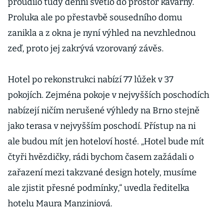
proudilo tudy denní světlo do prostor kavárny.
Proluka ale po přestavbě sousedního domu
zanikla a z okna je nyní výhled na nevzhlednou
zeď, proto jej zakrývá vzorovaný závěs.
Hotel po rekonstrukci nabízí 77 lůžek v 37
pokojích. Zejména pokoje v nejvyšších poschodích
nabízejí ničím nerušené výhledy na Brno stejně
jako terasa v nejvyšším poschodí. Přístup na ni
ale budou mít jen hoteloví hosté. „Hotel bude mít
čtyři hvězdičky, rádi bychom časem zažádali o
zařazení mezi takzvané design hotely, musíme
ale zjistit přesné podmínky,“ uvedla ředitelka
hotelu Maura Manziniová.