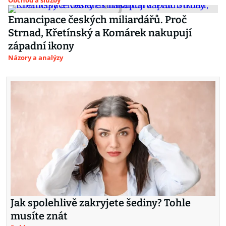
Obchod a služby
Emancipace českých miliardářů. Proč
Strnad, Křetínský a Komárek nakupují
západní ikony
Názory a analýzy
Jak spolehlivě zakryjete šediny? Tohle
musíte znát