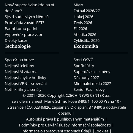
Nová superdávka: kdo na ní
MMA
dosáhne?
Fotbal 2026/27
Sjezd sudetských Němců
Hokej 2026
Proč vláda zavádí EET?
Tenis 2026
Padni komu padni
F1 2026
Výpověď z práce vzor
Atletika 2026
Divoký kačer
Cyklistika 2026
Technologie
Ekonomika
SpaceX na burze
Smrt OSVČ
Nejlepší telefony
Spořicí účty
Nejlepší AI zdarma
Superdávka – změny
Nejlepší chytré hodinky
Důchody 2027
Nejlepší VPN – srovnání
Minimální mzda 2027
Netflix filmy a seriály
Senior Pas – slevy
© 2001 - 2026 Copyright
CZECH NEWS CENTER a.s.
se sídlem náměstí Marie Schmolkové 3493/1, 100 00 Praha 10 -
Strašnice, IČO: 02346826, zapsána v OR, sp.zn. B 19490 a dodavatelé
obsahu
Autorská práva k publikovaným materiálům
Podmínky pro užívání služby informační společnosti
Informace o zpracování osobních údajů
Cookies