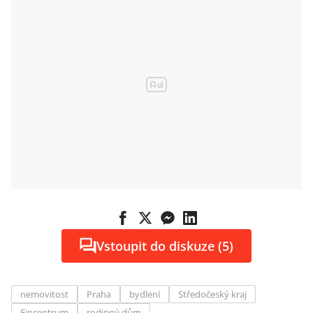
Vstoupit do diskuze (5)
nemovitost
Praha
bydlení
Středočeský kraj
Fincentrum
rodinný dům