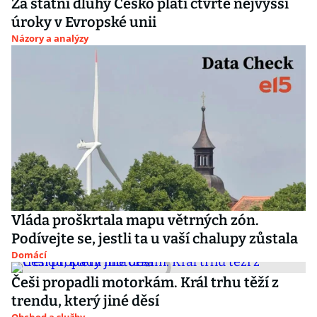
Za státní dluhy Česko platí čtvrté nejvyšší
úroky v Evropské unii
Názory a analýzy
Vláda proškrtala mapu větrných zón.
Podívejte se, jestli ta u vaší chalupy zůstala
Domácí
Češi propadli motorkám. Král trhu těží z
trendu, který jiné děsí