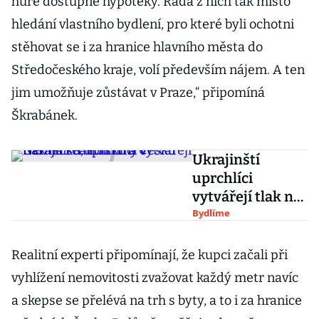
hůře dostupné hypotéky. Řada z nich tak místo
hledání vlastního bydlení, pro které byli ochotni
stěhovat se i za hranice hlavního města do
Středočeského kraje, volí především nájem. A ten
jim umožňuje zůstávat v Praze,“ připomíná
Škrabánek.
Ukrajinští
uprchlíci
vytvářejí tlak na
realitní trhy v
Bydlíme
Německu,
Polsku a Česku
Realitní experti připomínají, že kupci začali při
vyhlížení nemovitosti zvažovat každý metr navíc
a skepse se přelévá na trh s byty, a to i za hranice