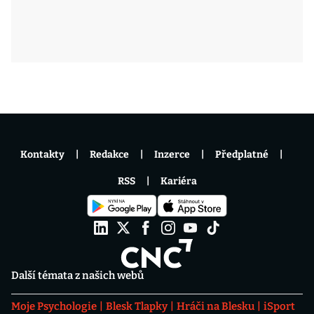
Kontakty
Redakce
Inzerce
Předplatné
RSS
Kariéra
Další témata z našich webů
Moje Psychologie
Blesk Tlapky
Hráči na Blesku
iSport