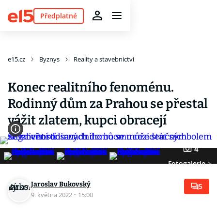
Předplatné
e15.cz
Byznys
Reality a stavebnictví
Konec realitního fenoménu.
Rodinný dům za Prahou se přestal
vážit zlatem, kupci obracejí
4
Fotogalerie
Jaroslav Bukovský
5
9. května 2022
·
15:00