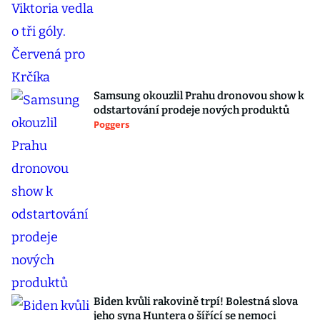
Samsung okouzlil Prahu dronovou show k
odstartování prodeje nových produktů
Poggers
Biden kvůli rakovině trpí! Bolestná slova
jeho syna Huntera o šířící se nemoci