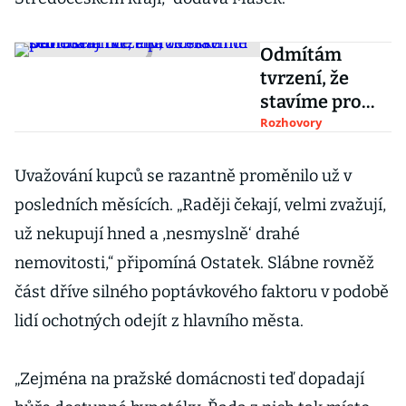
Odmítám
tvrzení, že
stavíme pro
Ukrajince a pro
Rozhovory
české lidi se
nedělá nic, říká
Uvažování kupců se razantně proměnilo už v
ministr Bartoš
posledních měsících. „Raději čekají, velmi zvažují,
už nekupují hned a ,nesmyslně‘ drahé
nemovitosti,“ připomíná Ostatek. Slábne rovněž
část dříve silného poptávkového faktoru v podobě
lidí ochotných odejít z hlavního města.
„Zejména na pražské domácnosti teď dopadají