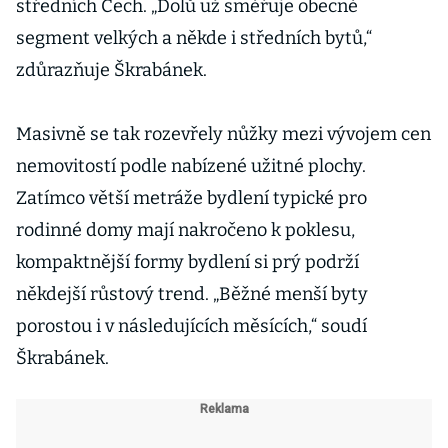
středních Čech. „Dolů už směřuje obecně
segment velkých a někde i středních bytů,“
zdůrazňuje Škrabánek.
Masivně se tak rozevřely nůžky mezi vývojem cen
nemovitostí podle nabízené užitné plochy.
Zatímco větší metráže bydlení typické pro
rodinné domy mají nakročeno k poklesu,
kompaktnější formy bydlení si prý podrží
někdejší růstový trend. „Běžné menší byty
porostou i v následujících měsících,“ soudí
Škrabánek.