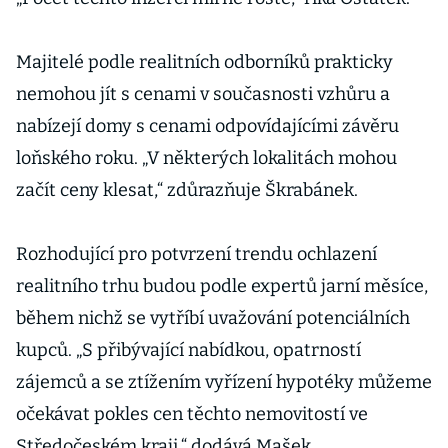
Majitelé podle realitních odborníků prakticky
nemohou jít s cenami v současnosti vzhůru a
nabízejí domy s cenami odpovídajícími závěru
loňského roku. „V některých lokalitách mohou
začít ceny klesat,“ zdůrazňuje Škrabánek.
Rozhodující pro potvrzení trendu ochlazení
realitního trhu budou podle expertů jarní měsíce,
během nichž se vytříbí uvažování potenciálních
kupců. „S přibývající nabídkou, opatrností
zájemců a se ztížením vyřízení hypotéky můžeme
očekávat pokles cen těchto nemovitostí ve
Středočeském kraji,“ dodává Mašek.