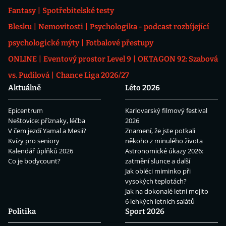
Fantasy
Spotřebitelské testy
Blesku
Nemovitosti
Psychologika - podcast rozbíjející
psychologické mýty
Fotbalové přestupy
ONLINE
Eventový prostor Level 9
OKTAGON 92: Szabová
vs. Pudilová
Chance Liga 2026/27
Aktuálně
Léto 2026
Epicentrum
Karlovarský filmový festival
Neštovice: příznaky, léčba
2026
V čem jezdí Yamal a Mesii?
Znamení, že jste potkali
Kvízy pro seniory
někoho z minulého života
Kalendář úplňků 2026
Astronomické úkazy 2026:
Co je bodycount?
zatmění slunce a další
Jak obléci miminko při
vysokých teplotách?
Jak na dokonalé letní mojito
6 lehkých letních salátů
Politika
Sport 2026