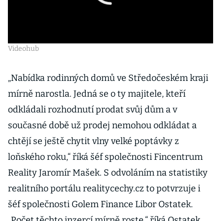
Videohub
„Nabídka rodinných domů ve Středočeském kraji
mírně narostla. Jedná se o ty majitele, kteří
odkládali rozhodnutí prodat svůj dům a v
současné době už prodej nemohou odkládat a
chtějí se ještě chytit vlny velké poptávky z
loňského roku,“ říká šéf společnosti Fincentrum
Reality Jaromír Mašek. S odvoláním na statistiky
realitního portálu realitycechy.cz to potvrzuje i
šéf společnosti Golem Finance Libor Ostatek.
„Počet těchto inzercí mírně roste,“ říká Ostatek.