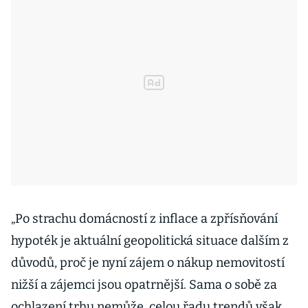
„Po strachu domácností z inflace a zpřísňování
hypoték je aktuální geopolitická situace dalším z
důvodů, proč je nyní zájem o nákup nemovitostí
nižší a zájemci jsou opatrnější. Sama o sobě za
ochlazení trhu nemůže, celou řadu trendů však