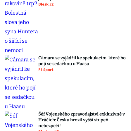
Blesk.cz
Câmara se vyjádřil ke spekulacím, které ho
pojí se sedačkou u Haasu
F1 Sport
Šéf Vojenského zpravodajství exkluzivně v
Hráčích: Česku hrozil vyšší stupeň
nebezpečí!