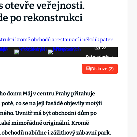
 otevře veřejnosti.
ude po rekonstrukci
22
Fotogalerie
Diskuze (
2
)
o domu Máj v centru Prahy přitahuje
poté, co se na její fasádě objevily motýlí
rného. Uvnitř má být obchodní dům po
také mimořádně originální. Kromě
 obchodů nabídne i zážitkový zábavní park.