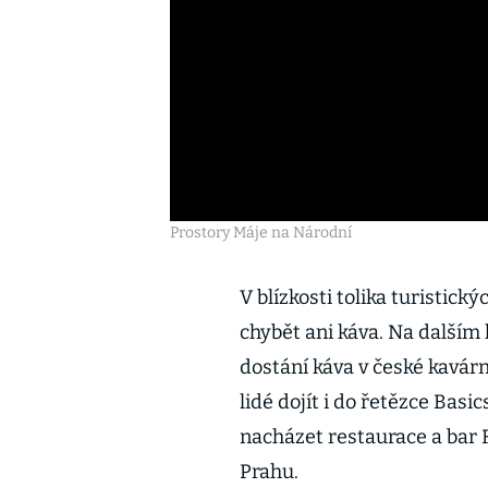
Prostory Máje na Národní
V blízkosti tolika turistick
chybět ani káva. Na dalším 
dostání káva v české kavárn
lidé dojít i do řetězce Bas
nacházet restaurace a bar F
Prahu.