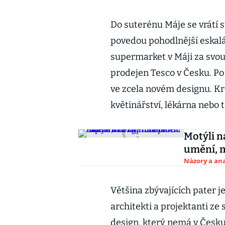
Do suterénu Máje se vrátí
povedou pohodlnější eskalá
supermarket v Máji za svou 
prodejen Tesco v Česku. Po
ve zcela novém designu. Kr
květinářství, lékárna nebo t
Motýli n
umění, m
Názory a ana
Většina zbývajících pater je
architekti a projektanti ze
design, který nemá v Česku 