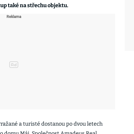
up také na střechu objektu.
Pražané a turisté dostanou po dvou letech
ho domu Máj. Společnost Amadeus Real