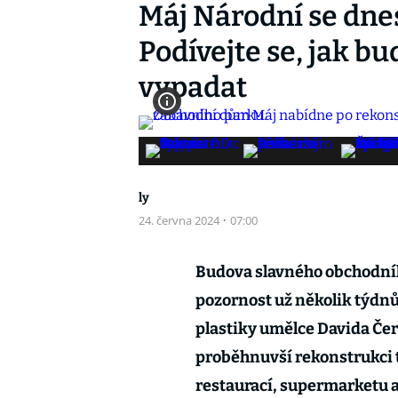
Máj Národní se dnes
Podívejte se, jak b
vypadat
ly
24. června 2024
·
07:00
Budova slavného obchodníh
pozornost už několik týdnů 
plastiky umělce Davida Če
proběhnuvší rekonstrukci 
restaurací, supermarketu a