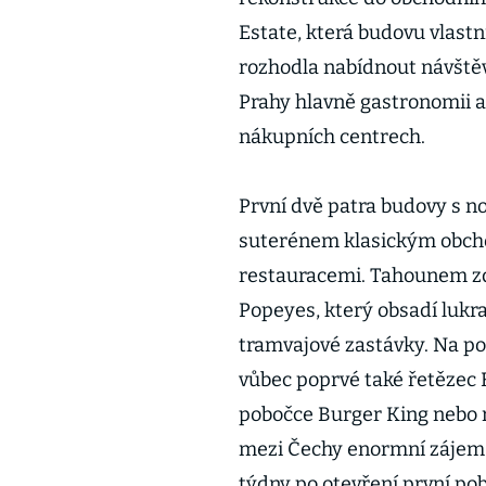
Estate, která budovu vlastn
rozhodla nabídnout návštěv
Prahy hlavně gastronomii a
nákupních centrech.
První dvě patra budovy s
suterénem klasickým obch
restauracemi. Tahounem zde
Popeyes, který obsadí lukr
tramvajové zastávky. Na p
vůbec poprvé také řetězec 
pobočce Burger King nebo r
mezi Čechy enormní zájem, zn
týdny po otevření první p