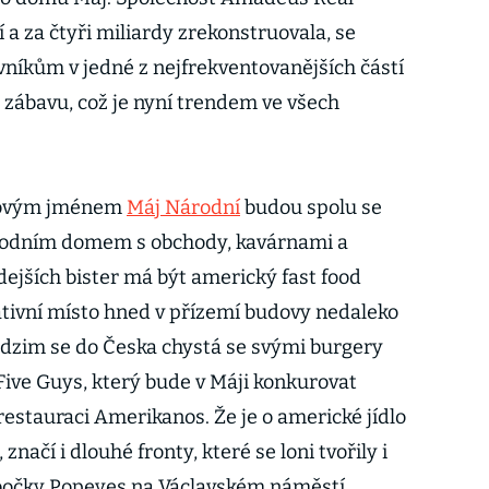
í a za čtyři miliardy zrekonstruovala, se
níkům v jedné z nejfrekventovanějších částí
 zábavu, což je nyní trendem ve všech
 novým jménem
Máj Národní
budou spolu se
odním domem s obchody, kavárnami a
jších bister má být americký fast food
ativní místo hned v přízemí budovy nedaleko
odzim se do Česka chystá se svými burgery
Five Guys, který bude v Máji konkurovat
estauraci Amerikanos. Že je o americké jídlo
ačí i dlouhé fronty, které se loni tvořily i
obočky Popeyes na Václavském náměstí.