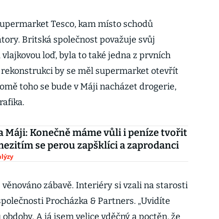
 supermarket Tesco, kam místo schodů
tory. Britská společnost považuje svůj
vlajkovou loď, byla to také jedna z prvních
 rekonstrukci by se měl supermarket otevřít
omě toho se bude v Máji nacházet drogerie,
rafika.
a Máji: Konečně máme vůli i peníze tvořit
ezitím se perou zapšklíci a zaprodanci
lýzy
 věnováno zábavě. Interiéry si vzali na starosti
 společnosti Procházka & Partners. „Uvidíte
obdoby. A já jsem velice vděčný a poctěn, že