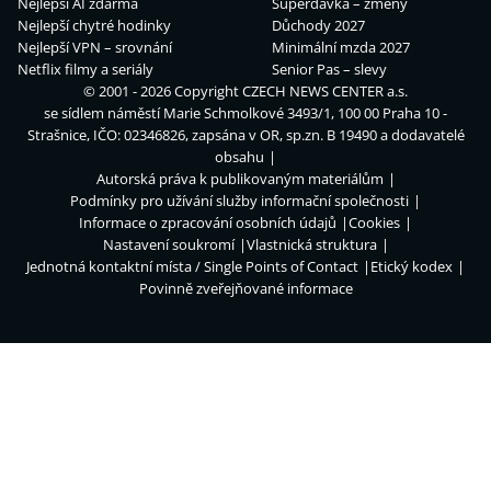
Nejlepší AI zdarma
Superdávka – změny
Nejlepší chytré hodinky
Důchody 2027
Nejlepší VPN – srovnání
Minimální mzda 2027
Netflix filmy a seriály
Senior Pas – slevy
© 2001 - 2026 Copyright
CZECH NEWS CENTER a.s.
se sídlem náměstí Marie Schmolkové 3493/1, 100 00 Praha 10 -
Strašnice, IČO: 02346826, zapsána v OR, sp.zn. B 19490 a dodavatelé
obsahu
Autorská práva k publikovaným materiálům
Podmínky pro užívání služby informační společnosti
Informace o zpracování osobních údajů
Cookies
Nastavení soukromí
Vlastnická struktura
Jednotná kontaktní místa / Single Points of Contact
Etický kodex
Povinně zveřejňované informace