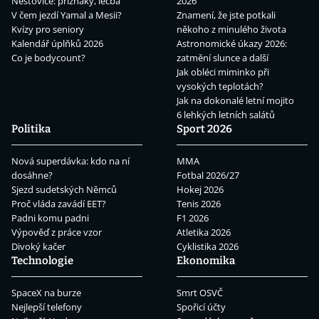
Neštovice: příznaky, léčba
2026
V čem jezdí Yamal a Mesii?
Znamení, že jste potkali
Kvízy pro seniory
někoho z minulého života
Kalendář úplňků 2026
Astronomické úkazy 2026:
Co je bodycount?
zatmění slunce a další
Jak obléci miminko při
vysokých teplotách?
Jak na dokonalé letní mojito
6 lehkých letních salátů
Politika
Sport 2026
Nová superdávka: kdo na ní
MMA
dosáhne?
Fotbal 2026/27
Sjezd sudetských Němců
Hokej 2026
Proč vláda zavádí EET?
Tenis 2026
Padni komu padni
F1 2026
Výpověď z práce vzor
Atletika 2026
Divoký kačer
Cyklistika 2026
Technologie
Ekonomika
SpaceX na burze
Smrt OSVČ
Nejlepší telefony
Spořicí účty