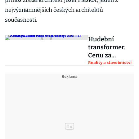
přínos získal architekt Josef Pleskot, jeden z
nejvýznamnějších českých architektů
současnosti.
Hudební
transformer.
Cenu za
architekturu
Reality a stavebnictví
získal
koncertní sál
vsazený do
starých lázní