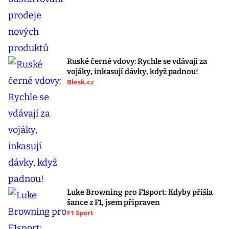
Ruské černé vdovy: Rychle se vdávají za
vojáky, inkasují dávky, když padnou!
Blesk.cz
Luke Browning pro F1sport: Kdyby přišla
šance z F1, jsem připraven
F1 Sport