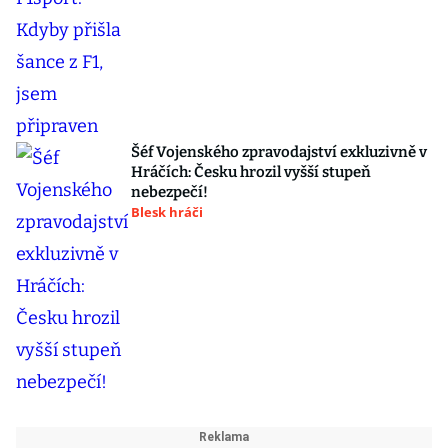
Šéf Vojenského zpravodajství exkluzivně v
Hráčích: Česku hrozil vyšší stupeň
nebezpečí!
Blesk hráči