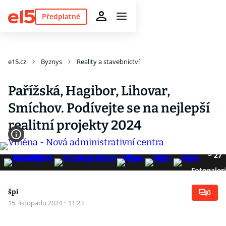
Předplatné
e15.cz
Byznys
Reality a stavebnictví
Pařížská, Hagibor, Lihovar,
Smíchov. Podívejte se na nejlepší
realitní projekty 2024
27
Fotogaler
špi
0
15. listopadu 2024
·
11:23