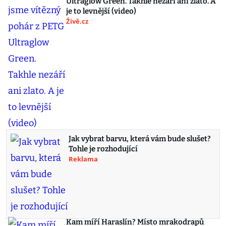
Ultraglow Green. Takhle nezáří ani zlato. A
je to levnější (video)
Živě.cz
Jak vybrat barvu, která vám bude slušet?
Tohle je rozhodující
Reklama
Kam míří Haraslín? Místo mrakodrapů