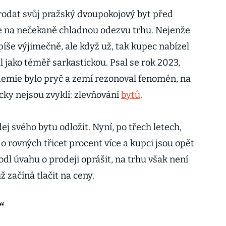
rodat svůj pražský dvoupokojový byt před
ale na nečekaně chladnou odezvu trhu. Nejenže
píše výjimečně, ale když už, tak kupec nabízel
 jako téměř sarkastickou. Psal se rok 2023,
ndemie bylo pryč a zemí rezonoval fenomén, na
icky nejsou zvyklí: zlevňování
bytů
.
ej svého bytu odložit. Nyní, po třech letech,
 o rovných třicet procent více a kupci jsou opět
odl úvahu o prodeji oprášit, na trhu však není
ž začíná tlačit na ceny.
“