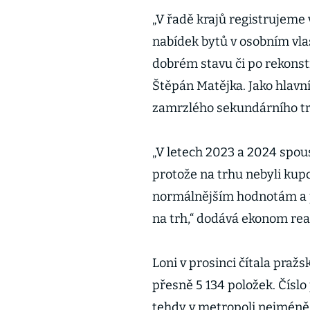
„V řadě krajů registrujeme
nabídek bytů v osobním vla
dobrém stavu či po rekonstr
Štěpán Matějka. Jako hlavn
zamrzlého sekundárního t
„V letech 2023 a 2024 spous
protože na trhu nebyli kupc
normálnějším hodnotám a po
na trh,“ dodává ekonom rea
Loni v prosinci čítala pražs
přesně 5 134 položek. Číslo
tehdy v metropoli nejméně 