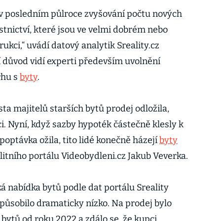
 v posledním půlroce zvyšování počtu nových
stnictví, které jsou ve velmi dobrém nebo
ukci,“ uvádí datový analytik Sreality.cz
í důvod vidí experti především uvolnění
rhu s
byty
.
ta majitelů starších bytů prodej odložila,
i. Nyní, když sazby hypoték částečně klesly k
ptávka ožila, tito lidé konečně házejí
byty
litního portálu Videobydleni.cz Jakub Veverka.
ká nabídka bytů podle dat portálu Sreality
 působilo dramaticky nízko. Na prodej bylo
bytů od roku 2022 a zdálo se, že kupci