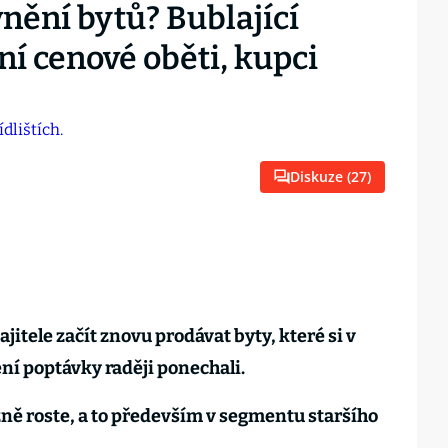
nění bytů? Bublající
í cenové oběti, kupci
Diskuze (
27
)
jitele začít znovu prodávat byty, které si v
ení poptávky raději ponechali.
zně roste, a to především v segmentu staršího