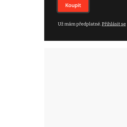
Koupit
Už mám předplatné.
Přihlásit se