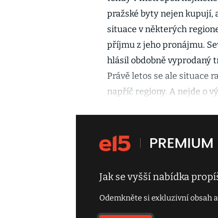
pražské byty nejen kupují, a
situace v některých regio
příjmu z jeho pronájmu. Sev
hlásil obdobně vyprodaný t
Právě letos se ale situace r
napříč regiony. A nejde o vý
Jak se vyšší nabídka propíš
Odemkněte si exkluzivní obsah a