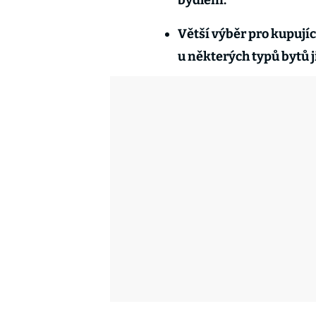
bydlení.
Větší výběr pro kupujíc
u některých typů bytů j