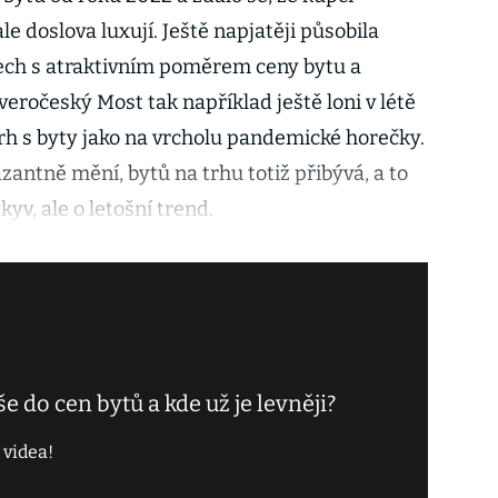
le doslova luxují. Ještě napjatěji působila
nech s atraktivním poměrem ceny bytu a
eročeský Most tak například ještě loni v létě
rh s byty jako na vrcholu pandemické horečky.
azantně mění, bytů na trhu totiž přibývá, a to
kyv, ale o letošní trend.
e do cen bytů a kde už je levněji?
 videa!