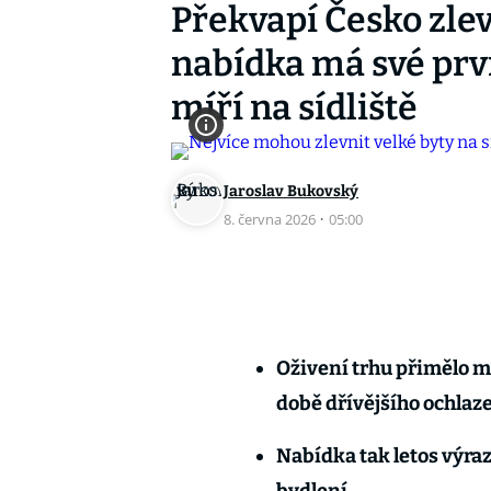
Překvapí Česko zlev
nabídka má své prvn
míří na sídliště
Jaroslav Bukovský
8. června 2026
·
05:00
Oživení trhu přimělo ma
době dřívějšího ochlaz
Nabídka tak letos výra