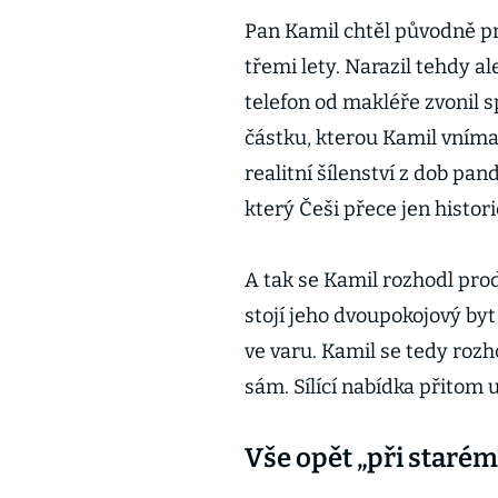
Pan Kamil chtěl původně p
třemi lety. Narazil tehdy 
telefon od makléře zvonil s
částku, kterou Kamil vnímal
realitní šílenství z dob pa
který Češi přece jen histor
A tak se Kamil rozhodl prod
stojí jeho dvoupokojový byt
ve varu. Kamil se tedy rozh
sám. Sílící nabídka přitom u
Vše opět „při starém