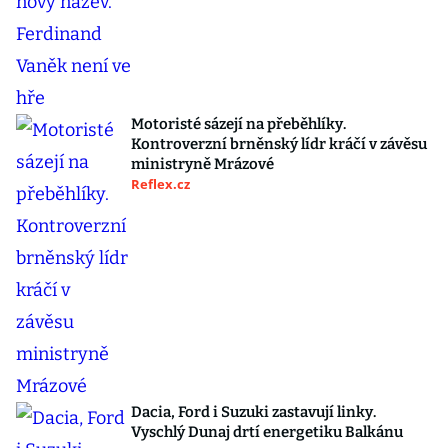
Motoristé sázejí na přeběhlíky.
Kontroverzní brněnský lídr kráčí v závěsu
ministryně Mrázové
Reflex.cz
Dacia, Ford i Suzuki zastavují linky.
Vyschlý Dunaj drtí energetiku Balkánu