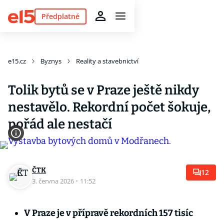
Předplatné
e15.cz
Byznys
Reality a stavebnictví
Tolik bytů se v Praze ještě nikdy
nestavělo. Rekordní počet šokuje,
pořád ale nestačí
ČTK
12
3. června 2026
·
11:52
V Praze je v přípravě rekordních 157 tisíc