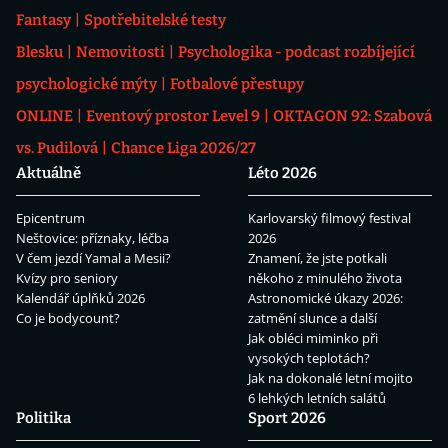
Fantasy
Spotřebitelské testy
Blesku
Nemovitosti
Psychologika - podcast rozbíjející
psychologické mýty
Fotbalové přestupy
ONLINE
Eventový prostor Level 9
OKTAGON 92: Szabová
vs. Pudilová
Chance Liga 2026/27
Aktuálně
Léto 2026
Epicentrum
Karlovarský filmový festival
Neštovice: příznaky, léčba
2026
V čem jezdí Yamal a Mesii?
Znamení, že jste potkali
Kvízy pro seniory
někoho z minulého života
Kalendář úplňků 2026
Astronomické úkazy 2026:
Co je bodycount?
zatmění slunce a další
Jak obléci miminko při
vysokých teplotách?
Jak na dokonalé letní mojito
6 lehkých letních salátů
Politika
Sport 2026