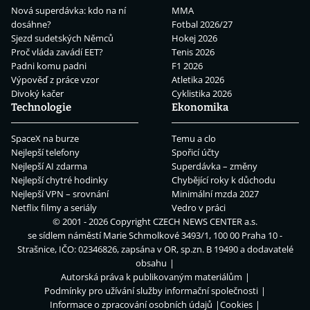
Nová superdávka: kdo na ní
MMA
dosáhne?
Fotbal 2026/27
Sjezd sudetských Němců
Hokej 2026
Proč vláda zavádí EET?
Tenis 2026
Padni komu padni
F1 2026
Výpověď z práce vzor
Atletika 2026
Divoký kačer
Cyklistika 2026
Technologie
Ekonomika
SpaceX na burze
Temu a clo
Nejlepší telefony
Spořicí účty
Nejlepší AI zdarma
Superdávka – změny
Nejlepší chytré hodinky
Chybějící roky k důchodu
Nejlepší VPN – srovnání
Minimální mzda 2027
Netflix filmy a seriály
Vedro v práci
© 2001 - 2026 Copyright
CZECH NEWS CENTER a.s.
se sídlem náměstí Marie Schmolkové 3493/1, 100 00 Praha 10 -
Strašnice, IČO: 02346826, zapsána v OR, sp.zn. B 19490 a dodavatelé
obsahu
Autorská práva k publikovaným materiálům
Podmínky pro užívání služby informační společnosti
Informace o zpracování osobních údajů
Cookies