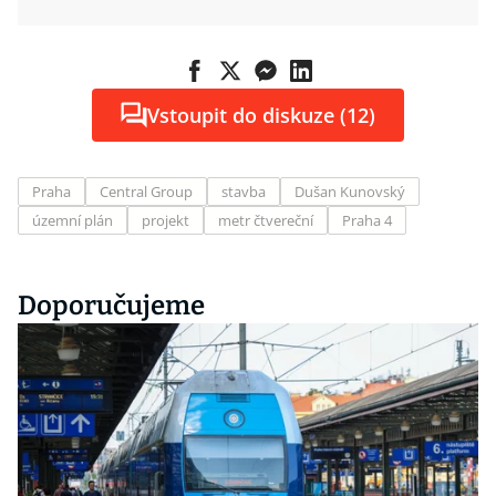
Vstoupit do diskuze (12)
Praha
Central Group
stavba
Dušan Kunovský
územní plán
projekt
metr čtvereční
Praha 4
Doporučujeme