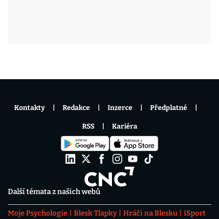
Kontakty
Redakce
Inzerce
Předplatné
RSS
Kariéra
Další témata z našich webů
Moje Psychologie
Blesk Tlapky
Hráči na Blesku
iSport