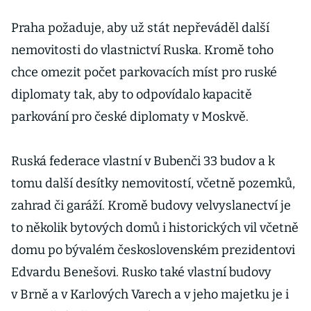
Praha požaduje, aby už stát nepřeváděl další
nemovitosti do vlastnictví Ruska. Kromě toho
chce omezit počet parkovacích míst pro ruské
diplomaty tak, aby to odpovídalo kapacitě
parkování pro české diplomaty v Moskvě.
Ruská federace vlastní v Bubenči 33 budov a k
tomu další desítky nemovitostí, včetně pozemků,
zahrad či garáží. Kromě budovy velvyslanectví je
to několik bytových domů i historických vil včetně
domu po bývalém československém prezidentovi
Edvardu Benešovi. Rusko také vlastní budovy
v Brně a v Karlových Varech a v jeho majetku je i