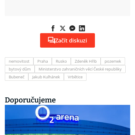
Začít diskuzi
nemovitost
Praha
Rusko
Zdeněk Hřib
pozemek
bytový dům
Ministerstvo zahraničních věcí České republiky
Bubeneč
Jakub Kulhánek
Vrbětice
Doporučujeme