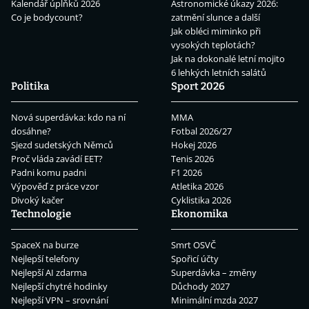
Kalendář úplňků 2026
Astronomické úkazy 2026:
Co je bodycount?
zatmění slunce a další
Jak obléci miminko při
vysokých teplotách?
Jak na dokonalé letní mojito
6 lehkých letních salátů
Politika
Sport 2026
Nová superdávka: kdo na ní
MMA
dosáhne?
Fotbal 2026/27
Sjezd sudetských Němců
Hokej 2026
Proč vláda zavádí EET?
Tenis 2026
Padni komu padni
F1 2026
Výpověď z práce vzor
Atletika 2026
Divoký kačer
Cyklistika 2026
Technologie
Ekonomika
SpaceX na burze
Smrt OSVČ
Nejlepší telefony
Spořicí účty
Nejlepší AI zdarma
Superdávka – změny
Nejlepší chytré hodinky
Důchody 2027
Nejlepší VPN – srovnání
Minimální mzda 2027