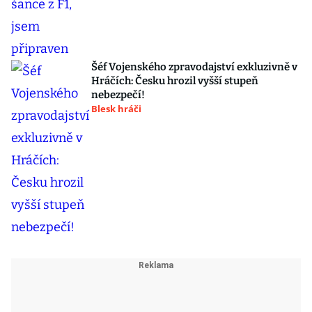
Šéf Vojenského zpravodajství exkluzivně v
Hráčích: Česku hrozil vyšší stupeň
nebezpečí!
Blesk hráči