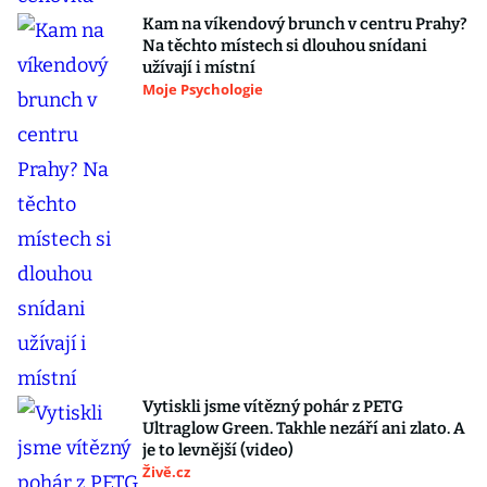
Kam na víkendový brunch v centru Prahy?
Na těchto místech si dlouhou snídani
užívají i místní
Moje Psychologie
Vytiskli jsme vítězný pohár z PETG
Ultraglow Green. Takhle nezáří ani zlato. A
je to levnější (video)
Živě.cz