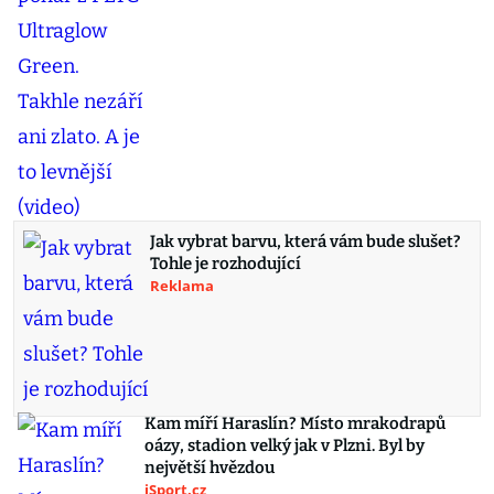
Jak vybrat barvu, která vám bude slušet?
Tohle je rozhodující
Reklama
Kam míří Haraslín? Místo mrakodrapů
oázy, stadion velký jak v Plzni. Byl by
největší hvězdou
iSport.cz