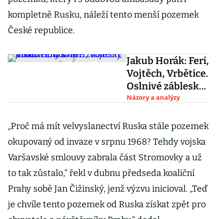
kompletně Rusku, náleží tento menší pozemek
České republice.
Jakub Horák: Feri,
Vojtěch, Vrbětice.
Oslnivé záblesky
a skutečný svět
Názory a analýzy
„Proč má mít velvyslanectví Ruska stále pozemek
okupovaný od invaze v srpnu 1968? Tehdy vojska
Varšavské smlouvy zabrala část Stromovky a už
to tak zůstalo,“ řekl v dubnu předseda koaliční
Prahy sobě Jan Čižinský, jenž výzvu inicioval. „Teď
je chvíle tento pozemek od Ruska získat zpět pro