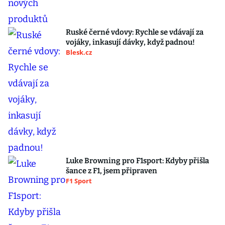
Ruské černé vdovy: Rychle se vdávají za
vojáky, inkasují dávky, když padnou!
Blesk.cz
Luke Browning pro F1sport: Kdyby přišla
šance z F1, jsem připraven
F1 Sport