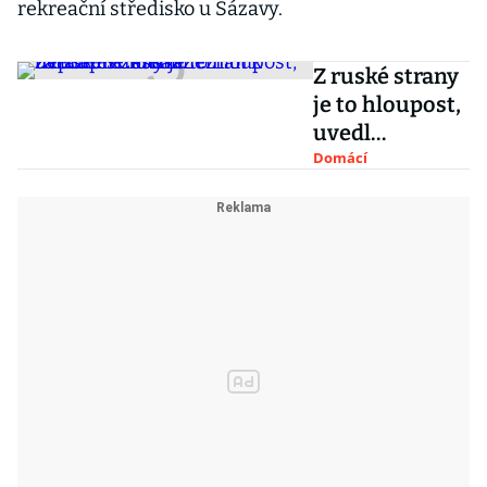
rekreační středisko u Sázavy.
Z ruské strany
je to hloupost,
uvedl
prezident
Domácí
Zeman k
zařazení Česka
mezi nepřátele
Ruska