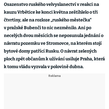
Osazenstvo ruského velvyslanectví v reakci na
kauzu Vrbětice ke konci května zeštíhlelo o tři
čtvrtiny, ale na rozloze „ruského městečka“
v pražské Bubenči to nic nezměnilo. Ani po
necelých dvou měsících se neposunula jednání o
návratu pozemku ve Stromovce, na kterém stojí
bytové domy patřící Rusku. O návrat zelených
ploch zpět občanům k užívání usiluje Praha, která
k tomu vládu vyzvala v polovině dubna.