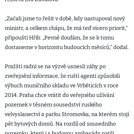
„Začali jsme to řešit v době, kdy nastupoval nový
ministr, a celkem chápu, že má teď vícero priorit,“
připouští Hřib. „Pevně doufám, že se k tomu
dostaneme v horizontu budoucích měsíců,“ dodal.
Pražští radní se na výzvě usnesli záhy po
zveřejnění informace, že ruští agenti způsobili
výbuch muničního skladu ve Vrběticích v roce
2014. Praha chce vrátit do veřejného užívání
pozemek v těsném sousedství ruského
velvyslanectví a parku Stromovka, na kterém stojí
pět bytových domů. Na rozdíl od sousedního
pozemku, který i s budovou ambasády patří