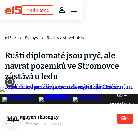
Předplatné
e15.cz
Byznys
Reality a stavebnictví
Ruští diplomaté jsou pryč, ale
návrat pozemků ve Stromovce
zůstává u ledu
4
Fotogalerie
Nguyen Thuong Ly
0
11. června 2021
·
06:30