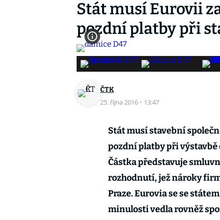
Stát musí Eurovii z
pozdní platby při s
ČTK
25. října 2016
·
13:47
Stát musí stavební společno
pozdní platby při výstavbě
Částka představuje smluvní
rozhodnutí, jež nároky firm
Praze. Eurovia se se státem
minulosti vedla rovněž spor