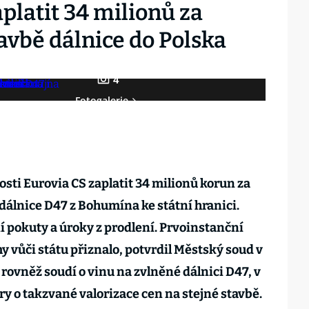
aplatit 34 milionů za
tavbě dálnice do Polska
4
Fotogalerie
sti Eurovia CS zaplatit 34 milionů korun za
 dálnice D47 z Bohumína ke státní hranici.
 pokuty a úroky z prodlení. Prvoinstanční
y vůči státu přiznalo, potvrdil Městský soud v
 rovněž soudí o vinu na zvlněné dálnici D47, v
y o takzvané valorizace cen na stejné stavbě.