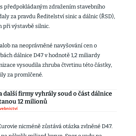
 s předpokládaným zdražením stavebního
ly za pravdu Ředitelství sinic a dálnic (ŘSD),
 při výstavbě silnic.
lob na neoprávněné navyšování cen o
vbách dálnice D47 v hodnotě 1,2 miliardy
izace vysoudila zhruba čtvrtinu této částky,
ily za promlčené.
a další firmy vyhrály soud o část dálnice
tanou 12 milionů
avebnictví
Eurovie nicméně zůstává otázka zvlněné D47.