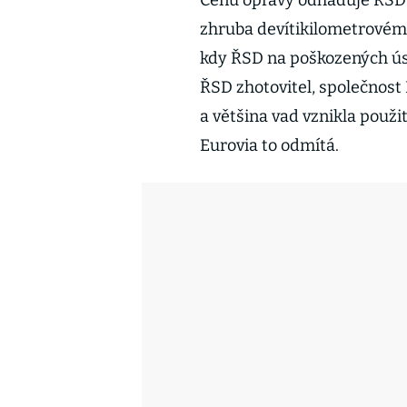
Cenu opravy odhaduje ŘSD n
zhruba devítikilometrovém 
kdy ŘSD na poškozených úse
ŘSD zhotovitel, společnost
a většina vad vznikla použ
Eurovia to odmítá.