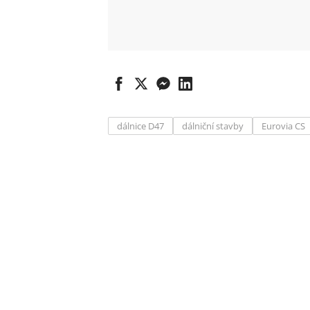
dálnice D47
dálniční stavby
Eurovia CS