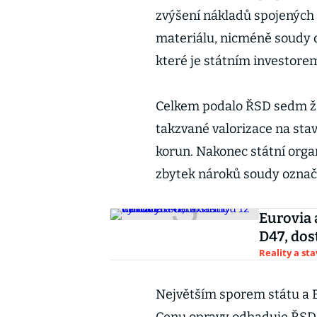
zvýšení nákladů spojených
materiálu, nicméně soudy da
které je státním investorem
Celkem podalo ŘSD sedm ža
takzvané valorizace na sta
korun. Nakonec státní organ
zbytek nároků soudy označ
Eurovia 
D47, dos
Reality a st
Největším sporem státu a 