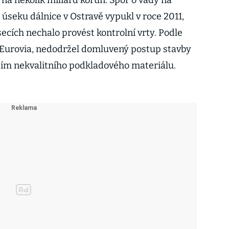
a několik miliard korun. Spor o vady na
úseku dálnice v Ostravě vypukl v roce 2011,
cích nechalo provést kontrolní vrty. Podle
 Eurovia, nedodržel domluvený postup stavby
itím nekvalitního podkladového materiálu.