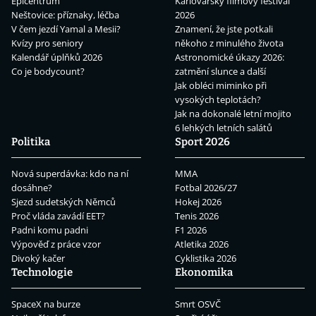
Epicentrum
Karlovarský filmový festival
Neštovice: příznaky, léčba
2026
V čem jezdí Yamal a Mesii?
Znamení, že jste potkali
Kvízy pro seniory
někoho z minulého života
Kalendář úplňků 2026
Astronomické úkazy 2026:
Co je bodycount?
zatmění slunce a další
Jak obléci miminko při
vysokých teplotách?
Jak na dokonalé letní mojito
6 lehkých letních salátů
Politika
Sport 2026
Nová superdávka: kdo na ní
MMA
dosáhne?
Fotbal 2026/27
Sjezd sudetských Němců
Hokej 2026
Proč vláda zavádí EET?
Tenis 2026
Padni komu padni
F1 2026
Výpověď z práce vzor
Atletika 2026
Divoký kačer
Cyklistika 2026
Technologie
Ekonomika
SpaceX na burze
Smrt OSVČ