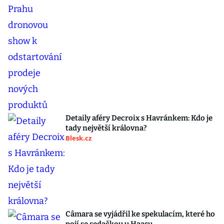
Detaily aféry Decroix s Havránkem: Kdo je
tady největší královna?
Blesk.cz
Câmara se vyjádřil ke spekulacím, které ho