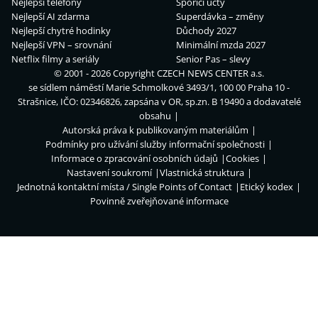
Nejlepší telefony
Spořicí účty
Nejlepší AI zdarma
Superdávka – změny
Nejlepší chytré hodinky
Důchody 2027
Nejlepší VPN – srovnání
Minimální mzda 2027
Netflix filmy a seriály
Senior Pas – slevy
© 2001 - 2026 Copyright
CZECH NEWS CENTER a.s.
se sídlem náměstí Marie Schmolkové 3493/1, 100 00 Praha 10 -
Strašnice, IČO: 02346826, zapsána v OR, sp.zn. B 19490 a dodavatelé
obsahu
Autorská práva k publikovaným materiálům
Podmínky pro užívání služby informační společnosti
Informace o zpracování osobních údajů
Cookies
Nastavení soukromí
Vlastnická struktura
Jednotná kontaktní místa / Single Points of Contact
Etický kodex
Povinně zveřejňované informace