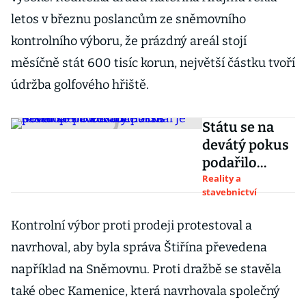
letos v březnu poslancům ze sněmovního
kontrolního výboru, že prázdný areál stojí
měsíčně stát 600 tisíc korun, největší částku tvoří
údržba golfového hřiště.
Státu se na
devátý pokus
podařilo
prodat
Reality a
stavebnictví
Hanácká
kasárna v
Kontrolní výbor proti prodeji protestoval a
Olomouci.
navrhoval, aby byla správa Štiřína převedena
Získal je
developer
například na Sněmovnu. Proti dražbě se stavěla
Redstone
také obec Kamenice, která navrhovala společný