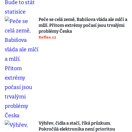
Peče se celá země, Babišova vláda ale mlčí a
mlží. Přitom extrémy počasí jsou trvalými
problémy Česka
Reflex.cz
Výhřev, čidla a stačí, říká průzkum.
Pokročilá elektronika není prioritou