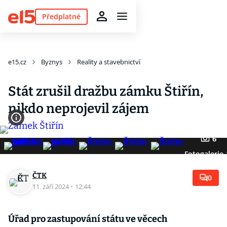
Předplatné
e15.cz
Byznys
Reality a stavebnictví
Stát zrušil dražbu zámku Štiřín,
nikdo neprojevil zájem
6
Fotogalerie
ČTK
0
11. září 2024
·
12:44
Úřad pro zastupování státu ve věcech