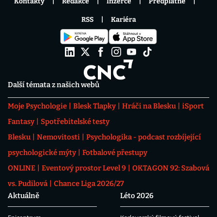
Kontakty
Redakce
Inzerce
Předplatné
RSS
Kariéra
Další témata z našich webů
Moje Psychologie
Blesk Tlapky
Hráči na Blesku
iSport
Fantasy
Spotřebitelské testy
Blesku
Nemovitosti
Psychologika - podcast rozbíjející
psychologické mýty
Fotbalové přestupy
ONLINE
Eventový prostor Level 9
OKTAGON 92: Szabová
vs. Pudilová
Chance Liga 2026/27
Aktuálně
Léto 2026