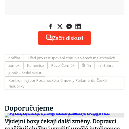
Začít diskuzi
dražba
Úřad pro zastupování státu ve věcech majetkových
zámek
Kamenice
Pavel Čermák
Štiřín
Jiří Stibral
Junák – český skaut
Kontrolní výbor Poslanecké sněmovny Parlamentu České
republiky
Doporučujeme
Výdejní boxy čekají další změny. Dopravci
rozšiřují služby i využití umělé inteligence