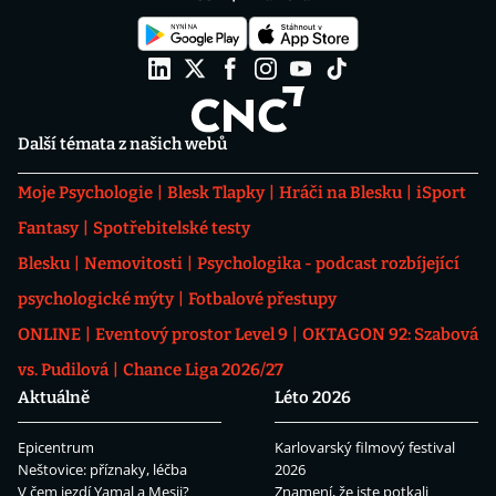
Další témata z našich webů
Moje Psychologie
Blesk Tlapky
Hráči na Blesku
iSport
Fantasy
Spotřebitelské testy
Blesku
Nemovitosti
Psychologika - podcast rozbíjející
psychologické mýty
Fotbalové přestupy
ONLINE
Eventový prostor Level 9
OKTAGON 92: Szabová
vs. Pudilová
Chance Liga 2026/27
Aktuálně
Léto 2026
Epicentrum
Karlovarský filmový festival
Neštovice: příznaky, léčba
2026
V čem jezdí Yamal a Mesii?
Znamení, že jste potkali