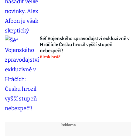
Šéf Vojenského zpravodajství exkluzivně v
Hráčích: Česku hrozil vyšší stupeň
nebezpečí!
Blesk hráči