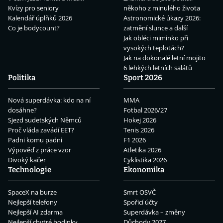
Kvízy pro seniory
někoho z minulého života
Kalendář úplňků 2026
Astronomické úkazy 2026:
Co je bodycount?
zatmění slunce a další
Jak obléci miminko při
vysokých teplotách?
Jak na dokonalé letní mojito
6 lehkých letních salátů
Politika
Sport 2026
Nová superdávka: kdo na ní
MMA
dosáhne?
Fotbal 2026/27
Sjezd sudetských Němců
Hokej 2026
Proč vláda zavádí EET?
Tenis 2026
Padni komu padni
F1 2026
Výpověď z práce vzor
Atletika 2026
Divoký kačer
Cyklistika 2026
Technologie
Ekonomika
SpaceX na burze
Smrt OSVČ
Nejlepší telefony
Spořicí účty
Nejlepší AI zdarma
Superdávka – změny
Nejlepší chytré hodinky
Důchody 2027