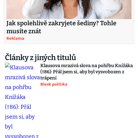
Jak spolehlivě zakryjete šediny? Tohle
musíte znát
Reklama
Články z jiných titulů
Klausova mrazivá slova na pohřbu Knížáka
(†86): Přál jsem si, aby byl vysvobozen z
trápení
Blesk politika