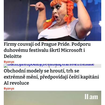
Firmy couvají od Prague Pride. Podporu
duhovému festivalu škrtl Microsoft i
Deloitte
Byznys
Obchodní modely se hroutí, trh se
extrémně mění, předpovídají čeští kapitáni
AI revoluce
Byznys