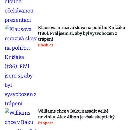
Klausova mrazivá slova na pohřbu Knížáka
(†86): Přál jsem si, aby byl vysvobozen z
trápení
Blesk.cz
Williams chce v Baku nasadit velké
novinky. Alex Albon je však skeptický
F1 Sport