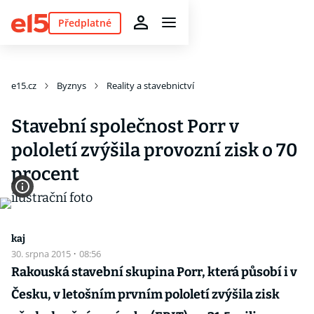
Předplatné
e15.cz
Byznys
Reality a stavebnictví
Stavební společnost Porr v
pololetí zvýšila provozní zisk o 70
procent
kaj
30. srpna 2015
·
08:56
Rakouská stavební skupina Porr, která působí i v
Česku, v letošním prvním pololetí zvýšila zisk