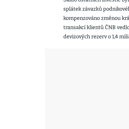
splátek závazků podnikovéh
kompenzováno změnou krátk
transakcí klientů ČNB vedlo
devizových rezerv o 1,4 mil