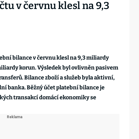
u v červnu klesl na 9,3
bní bilance v červnu klesl na 9,3 miliardy
iliardy korun. Výsledek byl ovlivněn pasivem
ansferů. Bilance zboží a služeb byla aktivní,
í banka. Běžný účet platební bilance je
ých transakcí domácí ekonomiky se