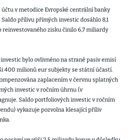
m účtu v metodice Evropské centrální banky
. Saldo přílivu přímých investic dosáhlo 8,1
o reinvestovaného zisku činilo 6,7 miliardy
 investic bylo ovlivněno na straně pasiv emisí
ši 400 milionů eur subjekty se státní účastí.
 kompenzována zaplacením v červnu splatných
ímých investic v ročním úhrnu (v
gnuje. Saldo portfoliových investic v ročním
ndu) vykazuje pozvolna klesající příliv
anka.
lo pasivní ve výši 2,5 miliardy korun v důsledku