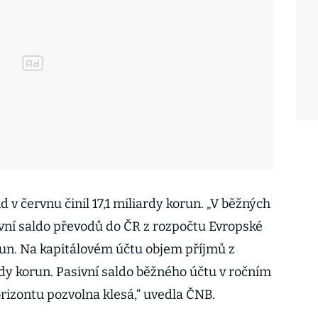
v červnu činil 17,1 miliardy korun. „V běžných
vní saldo převodů do ČR z rozpočtu Evropské
orun. Na kapitálovém účtu objem příjmů z
rdy korun. Pasivní saldo běžného účtu v ročním
izontu pozvolna klesá,“ uvedla ČNB.