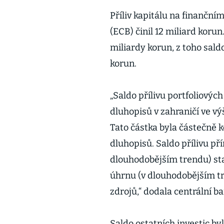
Příliv kapitálu na finanční
(ECB) činil 12 miliard korun
miliardy korun, z toho sald
korun.
„Saldo přílivu portfoliových
dluhopisů v zahraničí ve vý
Tato částka byla částečně
dluhopisů. Saldo přílivu př
dlouhodobějším trendu) sta
úhrnu (v dlouhodobějším tre
zdrojů,“ dodala centrální b
Saldo ostatních investic by