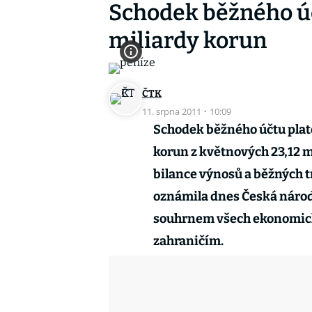
Schodek běžného účt
miliardy korun
ČTK
11. srpna 2011
·
10:09
Schodek běžného účtu plate
korun z květnových 23,12 m
bilance výnosů a běžných tr
oznámila dnes Česká národn
souhrnem všech ekonomick
zahraničím.