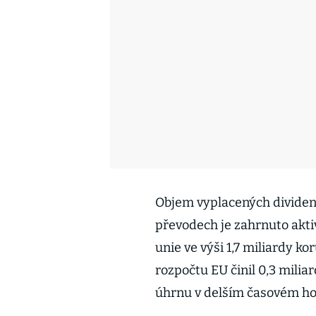
Objem vyplacených dividend 
převodech je zahrnuto akti
unie ve výši 1,7 miliardy k
rozpočtu EU činil 0,3 milia
úhrnu v delším časovém hor