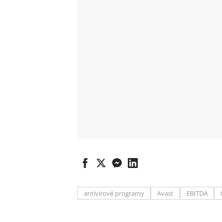
antivirové programy
Avast
EBITDA