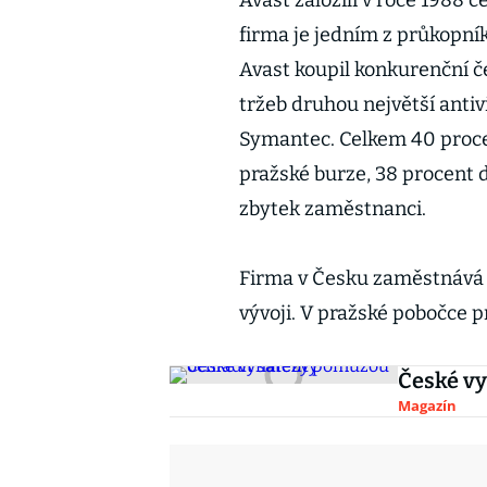
Avast založili v roce 1988 
firma je jedním z průkopní
Avast koupil konkurenční č
tržeb druhou největší antiv
Symantec. Celkem 40 procen
pražské burze, 38 procent d
zbytek zaměstnanci.
Firma v Česku zaměstnává 12
vývoji. V pražské pobočce p
České vy
Magazín