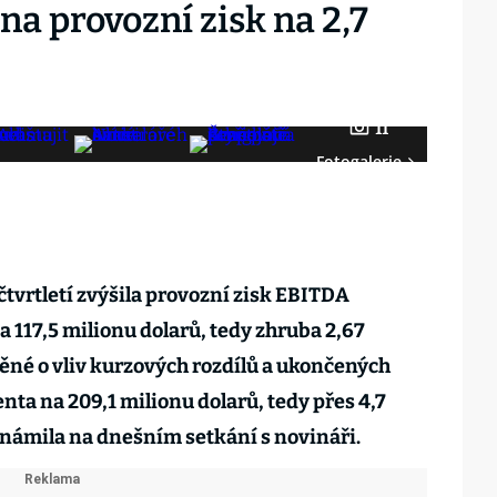
na provozní zisk na 2,7
11
Fotogalerie
 čtvrtletí zvýšila provozní zisk EBITDA
 117,5 milionu dolarů, tedy zhruba 2,67
těné o vliv kurzových rozdílů a ukončených
enta na 209,1 milionu dolarů, tedy přes 4,7
známila na dnešním setkání s novináři.