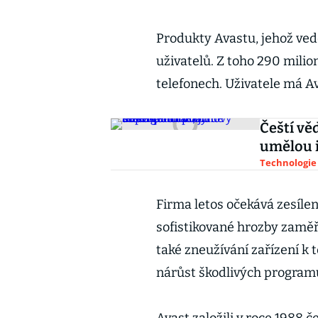
Produkty Avastu, jehož vede
uživatelů. Z toho 290 milio
telefonech. Uživatele má A
Čeští vě
umělou i
Technologie
Firma letos očekává zesílen
sofistikované hrozby zaměř
také zneužívání zařízení k 
nárůst škodlivých programů