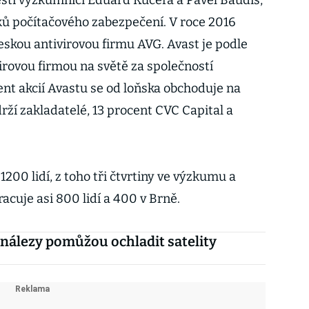
čeští výzkumníci Eduard Kučera a Pavel Baudiš,
ků počítačového zabezpečení. V roce 2016
eskou antivirovou firmu AVG. Avast je podle
irovou firmou na světě za společností
t akcií Avastu se od loňska obchoduje na
rží zakladatelé, 13 procent CVC Capital a
00 lidí, z toho tři čtvrtiny ve výzkumu a
racuje asi 800 lidí a 400 v Brně.
nálezy pomůžou ochladit satelity