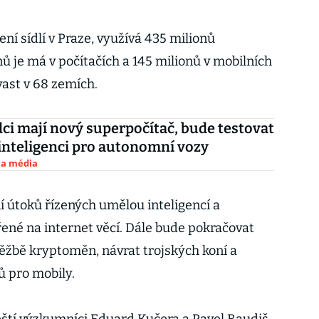
ní sídlí v Praze, využívá 435 milionů
nů je má v počítačích a 145 milionů v mobilních
vast v 68 zemích.
dci mají nový superpočítač, bude testovat
nteligenci pro autonomní vozy
 a média
í útoků řízených umělou inteligencí a
ené na internet věcí. Dále bude pokračovat
těžbě kryptoměn, návrat trojských koní a
 pro mobily.