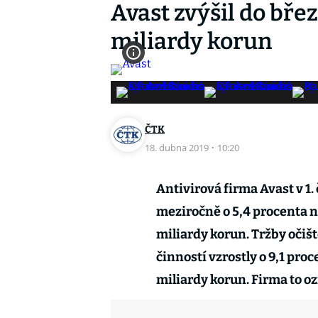
Avast zvýšil do břez
miliardy korun
ČTK
18. dubna 2019
·
10:20
Antivirová firma Avast v 1.
meziročně o 5,4 procenta na
miliardy korun. Tržby očiš
činností vzrostly o 9,1 proc
miliardy korun. Firma to o